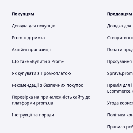
Покупцям
Продавцям
Довідка для покупців
Довідка для
Prom-підтримка
Створити ін
Акційні пропозиції
Почати прод
Що таке «Купити з Prom»
Просування в
Як купувати з Пром-оплатою
Sprava.prom
Рекомендації з безпечних покупок
Премія для 
Ecommerce.
Перевірка на приналежність сайту до
платформи prom.ua
Угода корис
Інструкції та поради
Політика ко
Правила роб