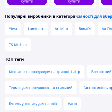
Купити
Купити
Популярні виробники
в категорії
Ємності для збе
Yiwu
Luminarc
Ardesto
BonaDi
Ал-Пл
TS Kitchen
ТОП теги
Ківшик із паровідводом на кришці 1 літр
Елегантний 
Термос для прогулянок 1 л стильний
Гастроємність п
Бутель у кошику для напоїв
Hario