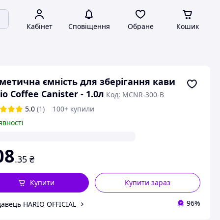
Кабінет
Сповіщення
Обране
Кошик
метична ємність для зберігання кави
io Coffee Canister - 1.0л
Код: MCNR-300-B
5.0
(1)
100+ купили
явності
08
.35
₴
Купити
Купити зараз
96%
авець HARIO OFFICIAL