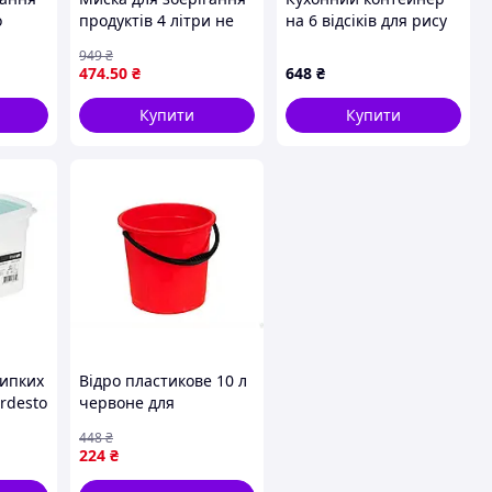
о
продуктів 4 літри не
на 6 відсіків для рису
рокою
токсична для
та круп, 449977XH8K
949
₴
холодильника легко
474
.50
₴
648
₴
я
чиститься
Купити
Купити
сипких
Відро пластикове 10 л
Ardesto
червоне для
зберігання продуктів і
448
₴
побутових потреб ТМ
224
₴
R-PLASTIC