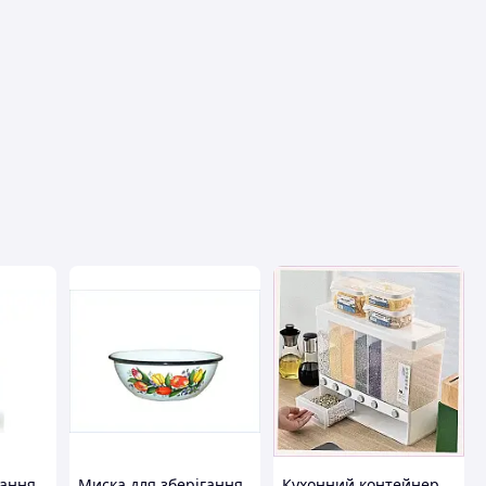
вця
гання
Миска для зберігання
Кухонний контейнер