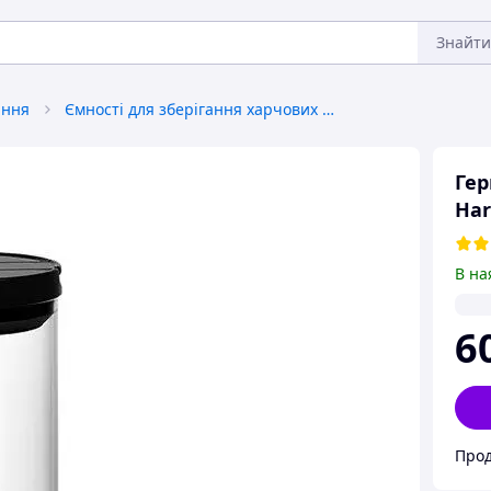
Знайти
ання
Ємності для зберігання харчових продуктів
Гер
Har
В на
6
Прод