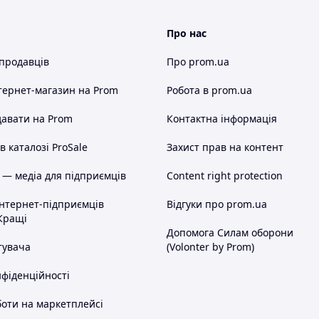
Про нас
 продавців
Про prom.ua
тернет-магазин
на Prom
Робота в prom.ua
авати на Prom
Контактна інформація
 каталозі ProSale
Захист прав на контент
 — медіа для підприємців
Content right protection
інтернет-підприємців
Відгуки про prom.ua
Кращі
Допомога Силам оборони
тувача
(Volonter by Prom)
нфіденційності
оти на маркетплейсі