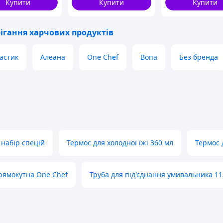
Купити
Купити
Купити
рігання харчових продуктів
астик
Алеана
One Chef
Bona
Без бренда
набір спецій
Термос для холодної їжі 360 мл
Термос 
рямокутна One Chef
Труба для під'єднання умивальника 11