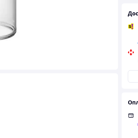
Дос
Опл