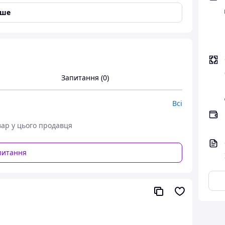
іше
Запитання (0)
Всі
вар у цього продавця
питання
 00 22