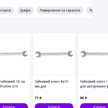
нтакти
Графік
Повернення та гарантія
Про прода
гайковий 16 на
Гайковий ключ 8х10
Гайковий ключ 
Proline CrV
мм для
для авторемонту
а ковка,
важкодоступних місць
8218C3T24
8327
X821H832C0
71
₴
96
₴
Купити
Купити
Купити