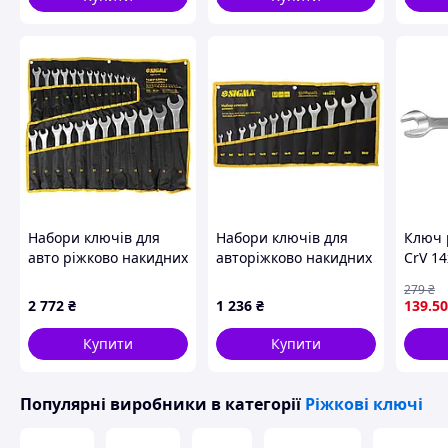
Набори ключів для
Набори ключів для
Ключ 
авто ріжково накидних
авторіжково накидних
CrV 1
SIGMA 6010151
SIGMA 6010341
закру
279
₴
відкру
2 772
₴
1 236
₴
139
.50
болтів
Купити
Купити
Популярні виробники
в категорії
Ріжкові ключі