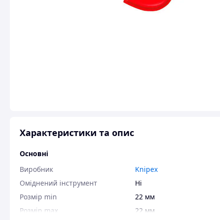
Характеристики та опис
Основні
Виробник
Knipex
Оміднений інструмент
Ні
Розмір min
22 мм
Розмір max
22 мм