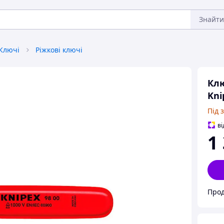
Знайти
Ключі
Ріжкові ключі
Клю
Kni
Під 
ві
1
Прод