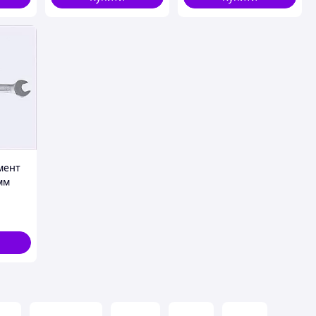
мент
мм