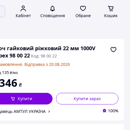
Кабінет
Сповіщення
Обране
Кошик
ч гайковий ріжковий 22 мм 1000V
pex 98 00 22
Код: 98 00 22
замовлення. Відправка з 20.08.2026
135
д
₴
/міс
 346
₴
Купити
Купити зараз
100%
авець АМТУЛ УКРАЇНА