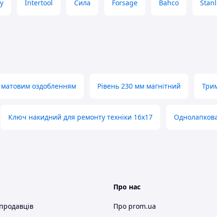
y
Intertool
Сила
Forsage
Bahco
Stanl
з матовим оздобленням
Рівень 230 мм магнітний
Трим
Ключ накидний для ремонту техніки 16х17
Однолапкова
Про нас
 продавців
Про prom.ua