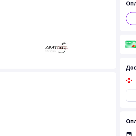
Оп
Дос
Опл