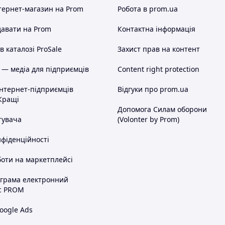
тернет-магазин
на Prom
Робота в prom.ua
авати на Prom
Контактна інформація
 каталозі ProSale
Захист прав на контент
 — медіа для підприємців
Content right protection
інтернет-підприємців
Відгуки про prom.ua
Кращі
Допомога Силам оборони
тувача
(Volonter by Prom)
нфіденційності
оти на маркетплейсі
ограма електронний
с PROM
oogle Ads