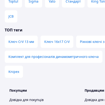
Toptul
Sigma
Yato
Стандарт
King Ton
JCB
ТОП теги
Ключ CrV 13 мм
Ключ 16х17 CrV
Ріжкові ключі 
Комплект для професіоналів динамометричного ключа
Knipex
Покупцям
Продавцям
Довідка для покупців
Довідка для