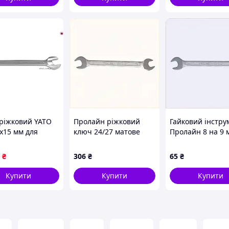
ріжковий YATO
Пролайн ріжковий
Гайковий інстру
4х15 мм для
ключ 24/27 матове
Пролайн 8 на 9 
чування та
покриття, 821833XB2
хром-ванадій,
чування гайок і
82183H21H
₴
306
₴
65
₴
Купити
Купити
Купити