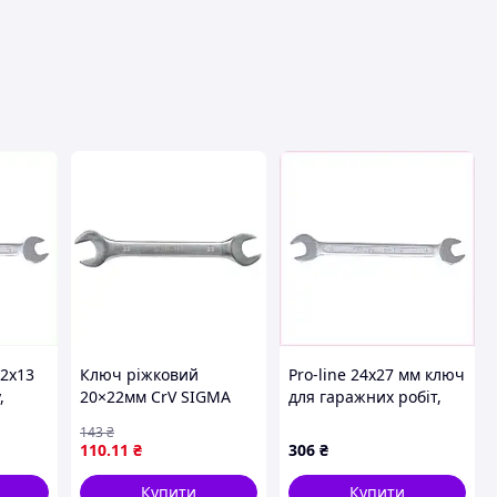
вця
12х13
Ключ ріжковий
Pro-line 24х27 мм ключ
,
20×22мм CrV SIGMA
для гаражних робіт,
(6025831)
82XE1A8332
143
₴
110
.11
₴
306
₴
Купити
Купити