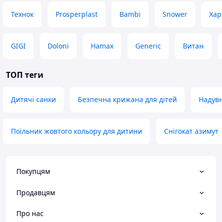
Технок
Prosperplast
Bambi
Snower
Хар
GIGI
Doloni
Hamax
Generic
Витан
ТОП теги
Дитячі санки
Безпечна крижана для дітей
Надувн
Поїльник жовтого кольору для дитини
Снігокат азимут
Покупцям
Продавцям
Про нас