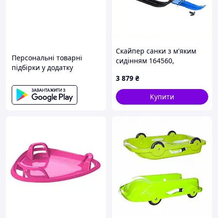
Скайпер санки з м'яким
Персональні товарні
сидінням 164560,
підбірки у додатку
88X06402C
3 879
₴
Купити