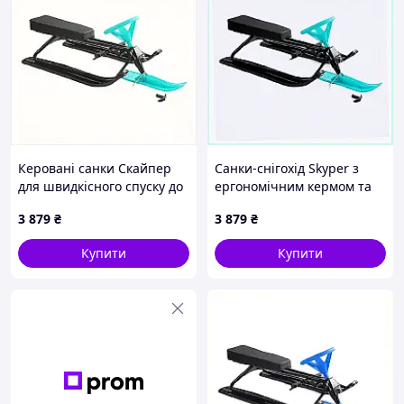
Керовані санки Скайпер
Санки-снігохід Skyper з
для швидкісного спуску до
ергономічним кермом та
70 кг, 88T064X05
гальмом 88P06405B
3 879
₴
3 879
₴
Купити
Купити