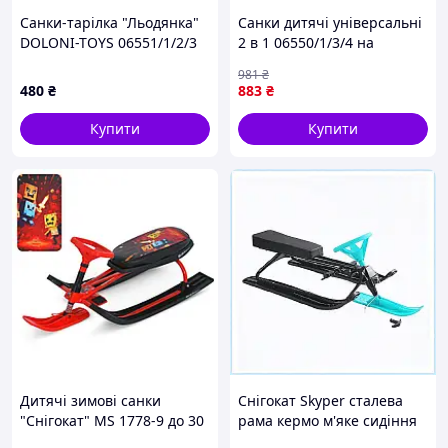
Санки-тарілка "Льодянка"
Санки дитячі універсальні
DOLONI-TOYS 06551/1/2/3
2 в 1 06550/1/3/4 на
06551/1
колесах Салатові-Sara
981
₴
480
₴
883
₴
Купити
Купити
Дитячі зимові санки
Снігокат Skyper сталева
"Снігокат" MS 1778-9 до 30
рама кермо м'яке сидіння
кг
125х50,6х38,5 см Чорно-