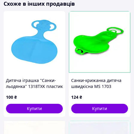
Схоже в інших продавців
Дитяча іграшка "Санки-
Санки-крижанка дитяча
льодянка" 1318TXK пластик
швидкісна MS 1703
Синій
подовжена 63 см
100
₴
124
₴
морозостійкий гнучкий
пластик з ручкою зелена
Купити
Купити