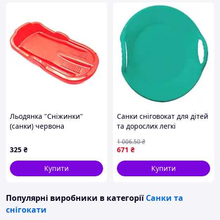
Льодянка "Сніжинки"
Санки сніговокат для дітей
(санки) червона
та дорослих легкі
морозостійкі для активного
1 006
.50
₴
зимового відпочинку на
325
₴
671
₴
вулиці 0.58 кг FLAME
Купити
Купити
Популярні виробники
в категорії
Санки та
снігокати