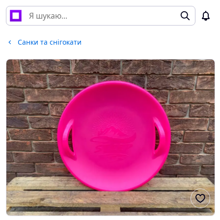
Санки та снігокати