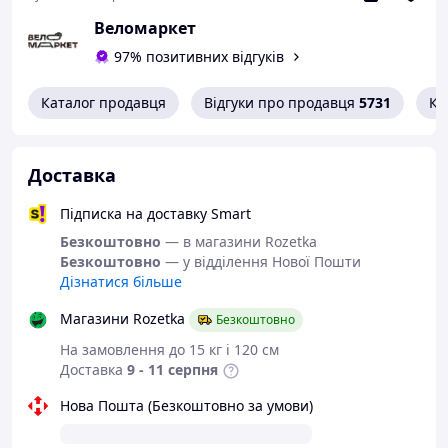
Веломаркет
Діаметр: 60 см
97% позитивних відгуків
Увага!
Каталог продавця
Відгуки про продавця
5731
Ко
Колір може бути світліше/темніше, ніж на
фото, в залежності від освітлення. Просимо
враховувати це при покупці.
Доставка
Якщо виникнуть питання – ви можете їх уточнити у
нашого менеджера.
Підписка на доставку Smart
Безкоштовно
— в магазини Rozetka
Безкоштовно
— у відділення Нової Пошти
Дізнатися більше
Магазини Rozetka
Безкоштовно
На замовлення до 15 кг і 120 см
Доставка
9 - 11 серпня
Нова Пошта (Безкоштовно за умови)