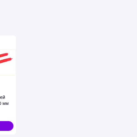
вця
дей
0 мм
2-