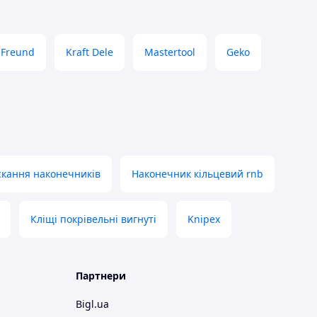
Freund
Kraft Dele
Mastertool
Geko
скання наконечників
Наконечник кільцевий rnb
Кліщі покрівельні вигнуті
Knipex
Партнери
Bigl.ua