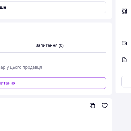
іше
у за один робочий хід: швидко, надійно й
еперевершено високій точності та тривалому
ть різця. 61 HRC
кована, багаторазово загартована в оливі
Запитання (0)
вар у цього продавця
метр): 3,1 Ø мм
питання