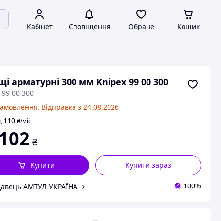
Кабінет
Сповіщення
Обране
Кошик
щі арматурні 300 мм Knipex 99 00 300
 99 00 300
замовлення. Відправка з 24.08.2026
110
д
₴
/міс
 102
₴
Купити
Купити зараз
100%
авець АМТУЛ УКРАЇНА