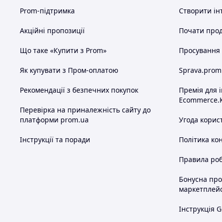
Prom-підтримка
Створити ін
Акційні пропозиції
Почати прод
Що таке «Купити з Prom»
Просування в
Як купувати з Пром-оплатою
Sprava.prom
Рекомендації з безпечних покупок
Премія для 
Ecommerce.
Перевірка на приналежність сайту до
платформи prom.ua
Угода корис
Інструкції та поради
Політика ко
Правила роб
Бонусна пр
маркетплей
Інструкція G