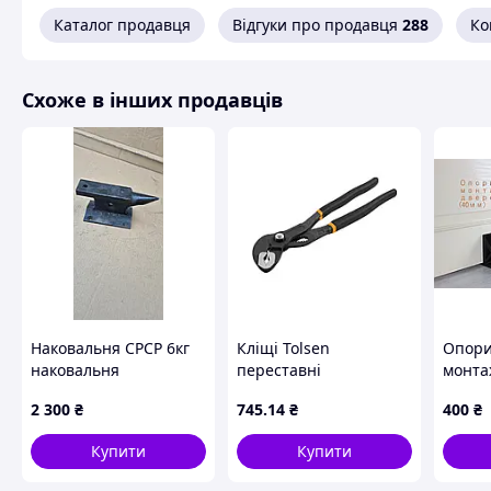
Каталог продавця
Відгуки про продавця
288
Ко
Схоже в інших продавців
Наковальня СРСР 6кг
Кліщі Tolsen
Опори
наковальня
переставні
монта
настольная
швидкозатискні 250
двере
2 300
₴
745
.14
₴
400
₴
мм, захват 34 мм
2шт (
(10329)
Купити
Купити