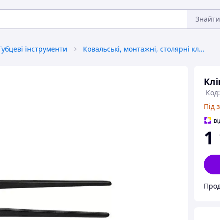
Знайти
Губцеві інструменти
Ковальські, монтажні, столярні кліщі
Клі
Код:
Під 
ві
1
Прод