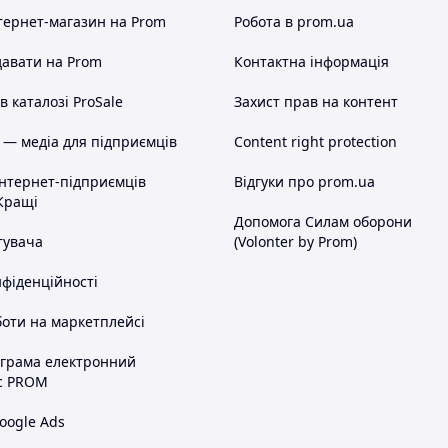
тернет-магазин
на Prom
Робота в prom.ua
авати на Prom
Контактна інформація
 каталозі ProSale
Захист прав на контент
 — медіа для підприємців
Content right protection
інтернет-підприємців
Відгуки про prom.ua
Кращі
Допомога Силам оборони
тувача
(Volonter by Prom)
нфіденційності
оти на маркетплейсі
ограма електронний
с PROM
oogle Ads