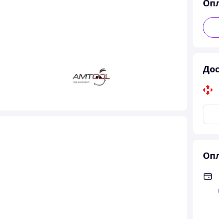
Оп
Дос
Опл