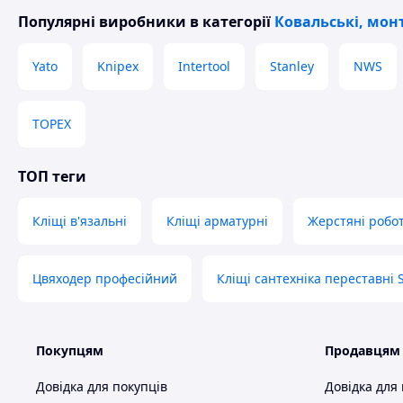
Популярні виробники
в категорії
Ковальські, монт
Yato
Knipex
Intertool
Stanley
NWS
TOPEX
ТОП теги
Кліщі в'язальні
Кліщі арматурні
Жерстяні робо
Цвяходер професійний
Кліщі сантехніка переставні S
Покупцям
Продавцям
Довідка для покупців
Довідка для