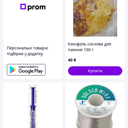
Каніфоль соснова для
Персональні товарні
паяння 100 г
підбірки у додатку
40
₴
Купити
Ви завжди можете проконсультуватися і
поставити будь-які питання, що Вас цікавлять,
нашим менеджерам у розділі контакти
Надсилання замовлень здійснюється в день
оформлення та оплати, що гарантує швидке