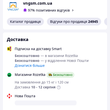
vngsm.com.ua
покриття для запобігання корозії.
Переваги
: Зручність у використанні, висока
97% позитивних відгуків
ефективність, запобігання пошкодженню
друкованих плат.
Каталог продавця
Відгуки про продавця
24945
К
Упаковка
: Компактна котушка для зручного
зберігання та використання.
Обплетення для зняття припою Amaoe Wick 1515 /
Доставка
довжина 1.5 м / ширина 1.5 мм
виготовлена з
високоякісних матеріалів, що пройшли ретельний
Підписка на доставку Smart
контроль на всіх етапах виробництва. Це гарантує
надійність, довговічність та ефективність.
Безкоштовно
— в магазини Rozetka
Безкоштовно
— у відділення Нової Пошти
Дізнатися більше
Магазини Rozetka
Безкоштовно
На замовлення до 15 кг і 120 см
Доставка
10 - 12 серпня
Для комфортного ремонту рекомендуємо Вам
Нова Пошта
використовувати: