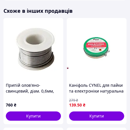
Схоже в інших продавців
Припій олов'яно-
Каніфоль CYNEL для пайки
свинцевий, діам. 0,6мм,
та електроніки натуральна
500гр., котушка
смола 45 г універсальний
279
₴
флюс
760
₴
139
.50
₴
Купити
Купити