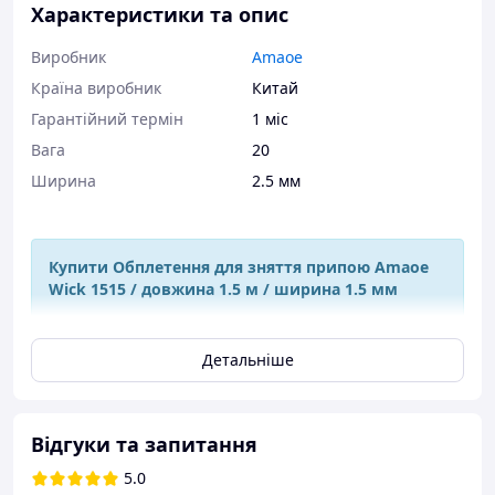
Характеристики та опис
Виробник
Amaoe
Країна виробник
Китай
Гарантійний термін
1 міс
Вага
20
Ширина
2.5 мм
Купити Обплетення для зняття припою Amaoe
Wick 1515 / довжина 1.5 м / ширина 1.5 мм
Обплетення для зняття припою Amaoe Wick 1515 /
Детальніше
довжина 1.5 м / ширина 1.5 мм
є
ефективним
інструментом
, який призначений для видалення
надлишків припою під час паяння. Вона складається з
тонкого мідного дроту, вплетеного в спеціальне
Відгуки та запитання
обплетення з волокон, яке часто просочене флюсом.
5.0
Принцип роботи простий: у момент паяння мідні