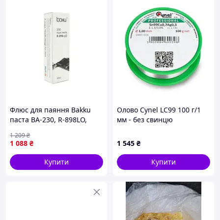
Флюс для паяння Bakku
Олово Cynel LC99 100 г/1
паста BA-230, R-898LO,
мм - без свинцю
40ml (BA-230)
1 209
₴
1 088
₴
1 545
₴
Купити
Купити