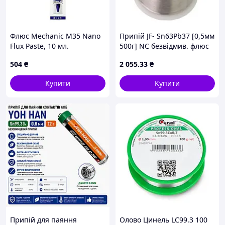
отримання!
Флюс Mechanic M35 Nano
Припій JF- Sn63Pb37 [0,5мм
Flux Paste, 10 мл.
500г] NC безвідмив. флюс
2% R604
504
₴
2 055
.33
₴
Відео, як ми упаковуємо посилки
Купити
Купити
Припій для паяння
Олово Цинель LC99.3 100