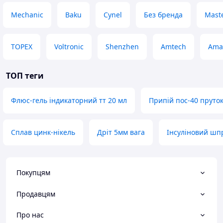
Mechanic
Baku
Cynel
Без бренда
Maste
TOPEX
Voltronic
Shenzhen
Amtech
Ama
ТОП теги
Флюс-гель індикаторний тт 20 мл
Припій пос-40 пруто
Сплав цинк-нікель
Дріт 5мм вага
Інсуліновий шп
Покупцям
Продавцям
Про нас