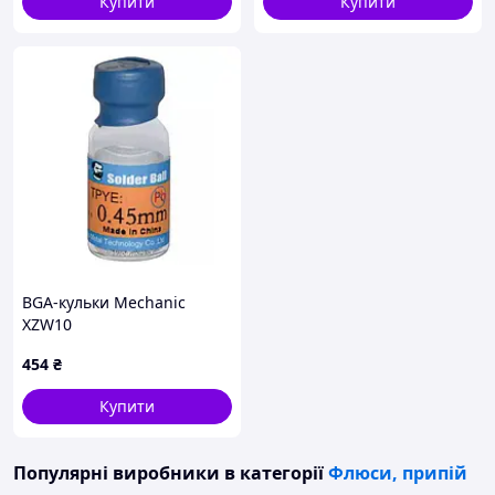
Купити
Купити
BGA-кульки Mechanic
XZW10
454
₴
Купити
Популярні виробники
в категорії
Флюси, припій