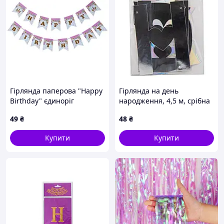
Гірлянда паперова "Happy
Гірлянда на день
Birthday" єдиноріг
народження, 4,5 м, срібна
ELISEY
49
₴
48
₴
Купити
Купити