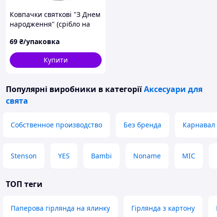
Ковпачки святкові "З Днем
народження" (срібло на
м'ятному), 10 штук
69
₴/упаковка
Купити
Популярні виробники
в категорії
Аксесуари для
свята
Собственное производство
Без бренда
Карнавал
Stenson
YES
Bambi
Noname
MIC
ТОП теги
Паперова гірлянда на ялинку
Гірлянда з картону