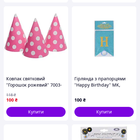
Ковпак святковий
Гірлянда з прапорцями
"Горошок рожевий" 7003-
"Happy Birthday" MK,
0011, 15см, в упаковці 20
5955(Light-Blue) блакитна
118
₴
шт-Sara
100
₴
100
₴
Купити
Купити