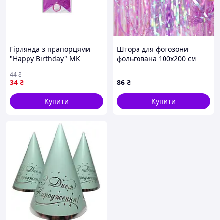
Гірлянда з прапорцями
Штора для фотозони
"Happy Birthday" MK
фольгована 100х200 см
5955(Violet) фіолетова
Хамелеон лавандовий
44
₴
34
₴
86
₴
Купити
Купити