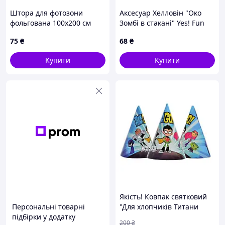
Штора для фотозони
Аксесуар Хелловін "Око
фольгована 100х200 см
Зомбі в стакані" Yes! Fun
Сатин Navy Blue / темно-
75
₴
68
₴
синя
Купити
Купити
Якість! Ковпак святковий
Персональні товарні
"Для хлопчиків Титани
підбірки у додатку
№12" 7003-0036, 15см, в
200
₴