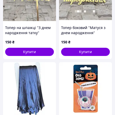
Топер на шпажці "З днем
Топер боковий "Матуся з
народження татку"
днем народження"
ЗОЛОТО, 12 см, акрил
ЗОЛОТО, 12 см, акрил
150
₴
150
₴
Купити
Купити