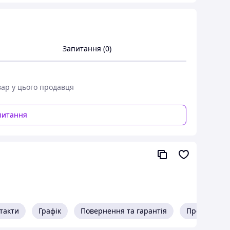
Запитання (0)
вар у цього продавця
питання
такти
Графік
Повернення та гарантія
Про продав