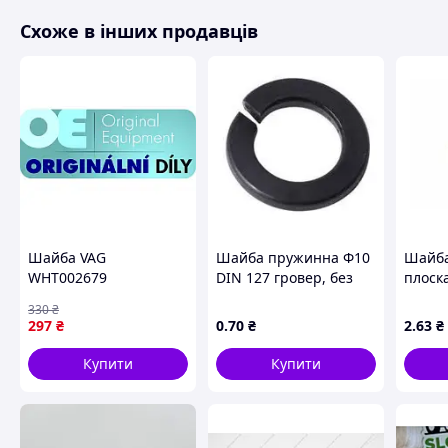
Схоже в інших продавців
Шайба VAG
Шайба пружинна Ф10
Шайба
WHT002679
DIN 127 гровер, без
плоска
покриття
330
₴
297
₴
0
.70
₴
2
.63
₴
Купити
Купити