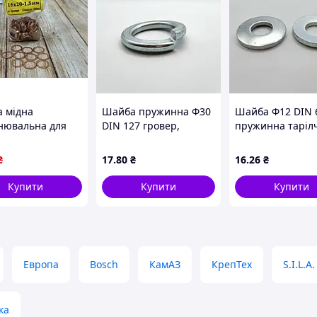
 мідна
Шайба пружинна Ф30
Шайба Ф12 DIN 
нювальна для
DIN 127 гровер,
пружинна тарілч
білів і техніки
оцинкований
оцинкована
тизація нарізних
₴
17
.80
₴
16
.26
₴
нь 16х20х1 5 мм
Купити
Купити
Купити
Европа
Bosch
КамАЗ
КрепТех
S.I.L.A.
ка