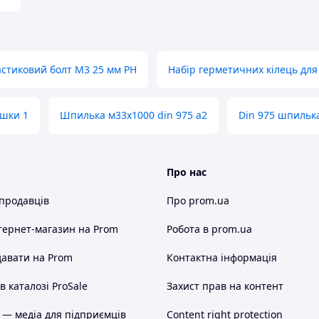
стиковий болт M3 25 мм PH
Набір герметичних кілець для
шки 1
Шпилька м33х1000 din 975 а2
Din 975 шпильк
Про нас
 продавців
Про prom.ua
тернет-магазин
на Prom
Робота в prom.ua
авати на Prom
Контактна інформація
 каталозі ProSale
Захист прав на контент
 — медіа для підприємців
Content right protection