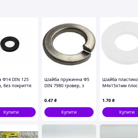
 Ф14 DIN 125
Шайба пружинна Ф5
Шайба пластико
, без покриття
DIN 7980 гровер, з
М4х15х1мм плос
квадратним
молочна PA66
перерізом,
0
.47
₴
1
.70
₴
нержавіюча сталь А2
Купити
Купити
Купити