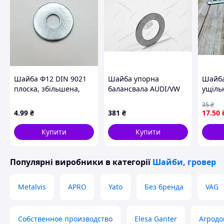
Шайба Ф12 DIN 9021
Шайба упорна
Шайба
плоска, збільшена,
балансвала AUDI/VW
ущіль
оцинкована
(059103323D) VAG
автомо
35
₴
герме
4
.99
₴
381
₴
17
.50
з'єдна
Купити
Купити
Популярні виробники
в категорії
Шайби, гровер
Metalvis
APRO
Yato
Без бренда
VAG
Собственное производство
Elesa Ganter
Агродо