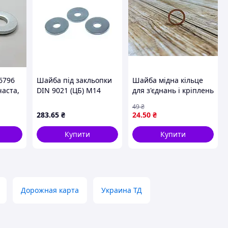
6796
Шайба під закльопки
Шайба мідна кільце
аста,
DIN 9021 (ЦБ) М14
для з'єднань і кріплень
7N14-2 (50шт/уп.) ТМ
14х20х1 5 мм для
49
₴
КРЕПТЕХ
надійної фіксації
283
.65
₴
24
.50
₴
Купити
Купити
Дорожная карта
Украина ТД