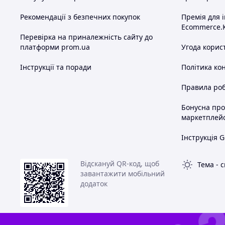
Рекомендації з безпечних покупок
Премія для 
Ecommerce.
Перевірка на приналежність сайту до
платформи prom.ua
Угода корис
Інструкції та поради
Політика ко
Правила роб
Бонусна пр
маркетплей
Інструкція G
Відскануй QR-код, щоб
Тема
-
с
завантажити мобільний
додаток