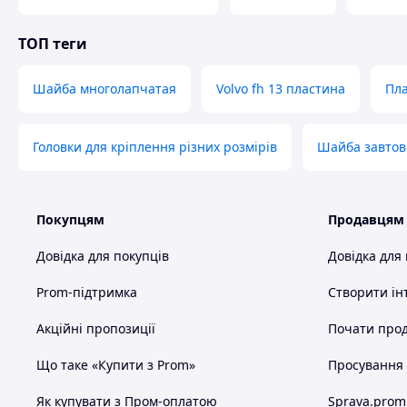
ТОП теги
Шайба многолапчатая
Volvo fh 13 пластина
Пла
Головки для кріплення різних розмірів
Шайба завтов
Покупцям
Продавцям
Довідка для покупців
Довідка для
Prom-підтримка
Створити ін
Акційні пропозиції
Почати прод
Що таке «Купити з Prom»
Просування в
Як купувати з Пром-оплатою
Sprava.prom