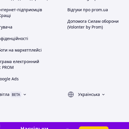
інтернет-підприємців
Відгуки про prom.ua
Кращі
Допомога Силам оборони
тувача
(Volonter by Prom)
нфіденційності
оти на маркетплейсі
ограма електронний
с PROM
oogle Ads
вітла
Українська
BETA
Наскільки