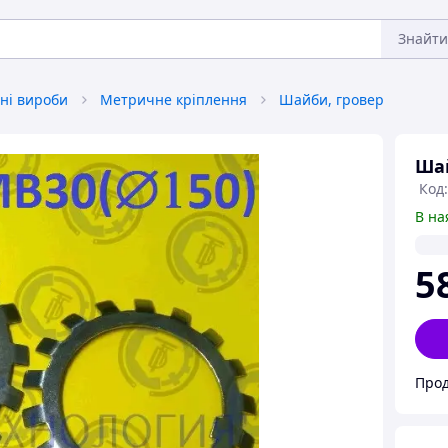
Знайти
ні вироби
Метричне кріплення
Шайби, гровер
Шай
Код:
В на
5
Прод