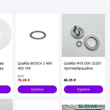
ва
Шайба BOSCH 2 469
Шайба Ф18 DIN 25201
ка
403 109
противібраційна
465HV Delta
82
₴
76
.26
₴
86
.35
₴
Купити
Купити