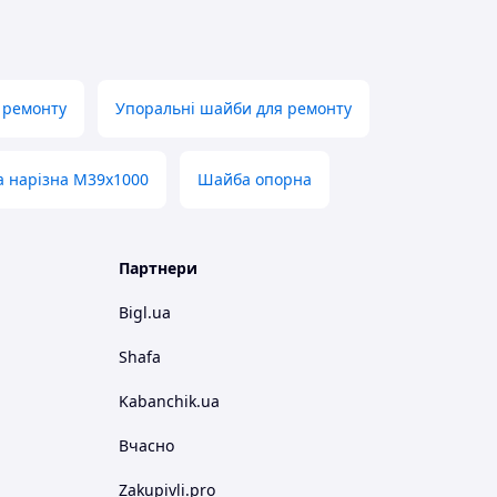
 ремонту
Упоральні шайби для ремонту
а нарізна М39х1000
Шайба опорна
Партнери
Bigl.ua
Shafa
Kabanchik.ua
Вчасно
Zakupivli.pro