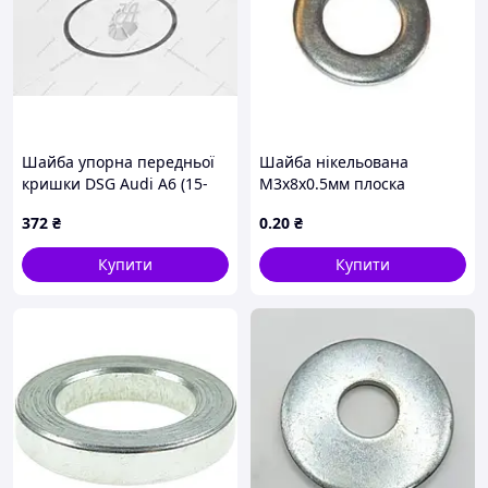
Шайба упорна передньої
Шайба нікельована
кришки DSG Audi A6 (15-
М3х8х0.5мм плоска
19) (WHT000375) VAG
372
₴
0
.20
₴
Купити
Купити