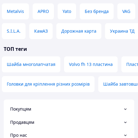
Metalvis
APRO
Yato
Без бренда
VAG
S.I.L.A.
КамАЗ
Дорожная карта
Украина ТД
ТОП теги
Шайба многолапчатая
Volvo fh 13 пластина
Плас
Головки для кріплення різних розмірів
Шайба завтовш
Покупцям
Продавцям
Про нас