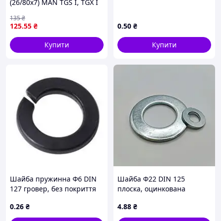
(26/80x7) MAN TGS I, TGX I
06.06-09.21 DT SPARE PARTS
135
₴
3.00076
125
.55
₴
0
.50
₴
Купити
Купити
Шайба пружинна Ф6 DIN
Шайба Ф22 DIN 125
127 гровер, без покриття
плоска, оцинкована
0
.26
₴
4
.88
₴