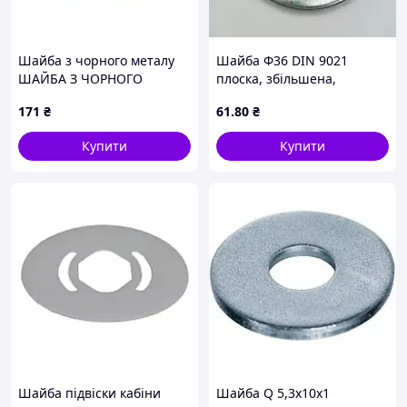
Шайба з чорного металу
Шайба Ф36 DIN 9021
ШАЙБА З ЧОРНОГО
плоска, збільшена,
МЕТАЛУ 139039 PL AS
оцинкована
171
₴
61
.80
₴
(ARS0050)
Купити
Купити
Шайба підвіски кабіни
Шайба Q 5,3х10х1