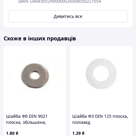
IBAN UA683052990000026008050227054
Дивитись все
Схоже в інших продавців
Шайба Ф6 DIN 9021
Шайба Ф3 DIN 125 плоска,
плоска, збільшена,
поліамід
нержавіюча А2
1
.80
₴
1
.29
₴