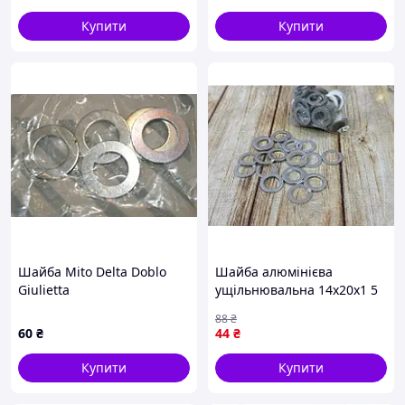
Купити
Купити
Шайба Mito Delta Doblo
Шайба алюмінієва
Giulietta
ущільнювальна 14х20х1 5
мм для герметизації
88
₴
з'єднань у техніці
60
₴
44
₴
Купити
Купити