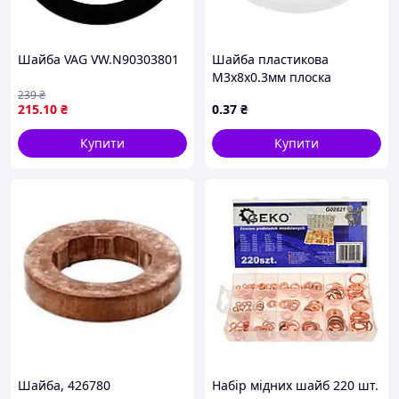
Шайба VAG VW.N90303801
Шайба пластикова
М3х8х0.3мм плоска
молочна PA66
239
₴
215
.10
₴
0
.37
₴
Купити
Купити
Шайба, 426780
Набір мідних шайб 220 шт.