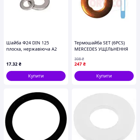
Шайба Ф24 DIN 125
Термошайба SET (6PCS)
плоска, нержавіюча А2
MERCEDES УЩІЛЬНЕННЯ
ФОРСУНКИ CORTECO
308
₴
(49430633)
17
.32
₴
247
₴
Купити
Купити