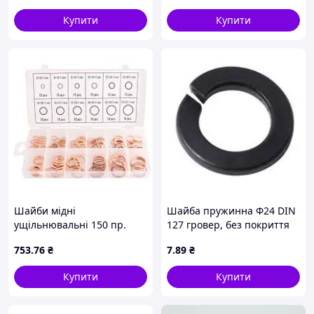
Купити
Купити
Шайби мідні
Шайба пружинна Ф24 DIN
ущільнювальні 150 пр.
127 гровер, без покриття
(НШ-5230) Alloid
753
.76
₴
7
.89
₴
(00000009260)
Купити
Купити