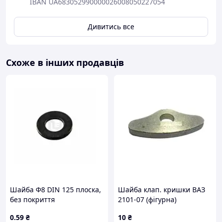
IBAN UA683052990000026008050227054
Дивитись все
Схоже в інших продавців
Шайба Ф8 DIN 125 плоска,
Шайба клап. кришки ВАЗ
без покриття
2101-07 (фігурна)
0
.59
₴
10
₴