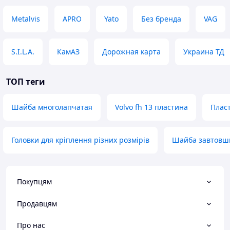
Metalvis
APRO
Yato
Без бренда
VAG
S.I.L.A.
КамАЗ
Дорожная карта
Украина ТД
ТОП теги
Шайба многолапчатая
Volvo fh 13 пластина
Плас
Головки для кріплення різних розмірів
Шайба завтовш
Покупцям
Продавцям
Про нас