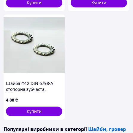
(331.680)
Купити
Купити
Шайба Ф12 DIN 6798-А
стопорна зубчаста,
оцинкована
4
.88
₴
Купити
Популярні виробники
в категорії
Шайби, гровер