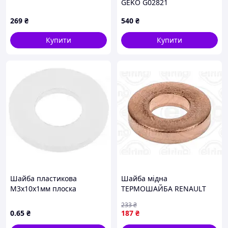
GEKO G02821
269
₴
540
₴
Купити
Купити
Шайба пластикова
Шайба мідна
М3х10х1мм плоска
ТЕРМОШАЙБА RENAULT
молочна PA66
1.5/1.6DCI /OPEL/NISSAN
233
₴
7.3X14.9X3 DIN7603 / CU A
0
.65
₴
187
₴
КРАТНІСТЬ 4 ELRING