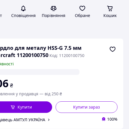
т
Сповіщення
Порівняння
Обране
Кошик
рдло для металу HSS-G 7.5 мм
rcraft 11200100750
Код: 11200100750
явності
06
₴
влення у продавця — від 250 ₴
Купити
Купити зараз
100%
авець АМТУЛ УКРАЇНА