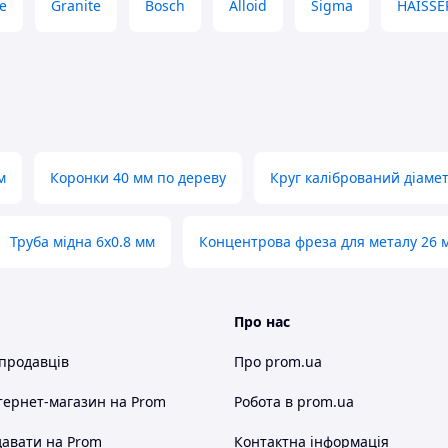
e
Granite
Bosch
Alloid
Sigma
HAISSE
м
Коронки 40 мм по дереву
Круг калібрований діаме
Труба мідна 6х0.8 мм
Концентрова фреза для металу 26 
Про нас
 продавців
Про prom.ua
тернет-магазин
на Prom
Робота в prom.ua
авати на Prom
Контактна інформація