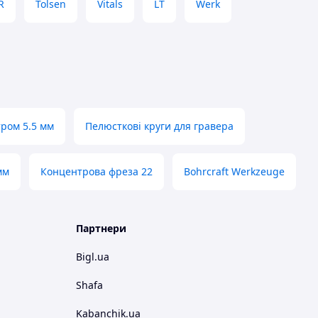
R
Tolsen
Vitals
LT
Werk
тром 5.5 мм
Пелюсткові круги для гравера
мм
Концентрова фреза 22
Bohrcraft Werkzeuge
Партнери
Bigl.ua
Shafa
Kabanchik.ua