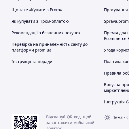
Що таке «Купити з Prom»
Просування в
Як купувати з Пром-оплатою
Sprava.prom
Рекомендації з безпечних покупок
Премія для 
Ecommerce.
Перевірка на приналежність сайту до
платформи prom.ua
Угода корис
Інструкції та поради
Політика ко
Правила роб
Бонусна пр
маркетплей
Інструкція G
Відскануй QR-код, щоб
Тема
-
с
завантажити мобільний
додаток