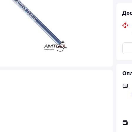
Дос
Опл