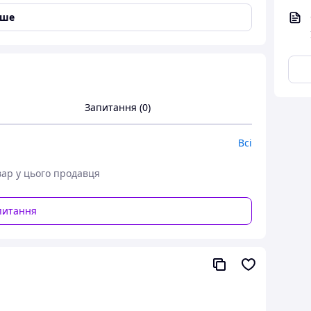
іше
Запитання (0)
200100750
Всі
вар у цього продавця
іді, латуні, пластику тощо
питання
трів