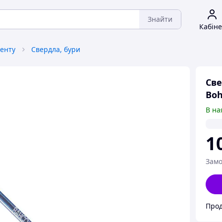
Знайти
Кабіне
енту
Свердла, бури
Све
Boh
В на
1
Замо
Прод