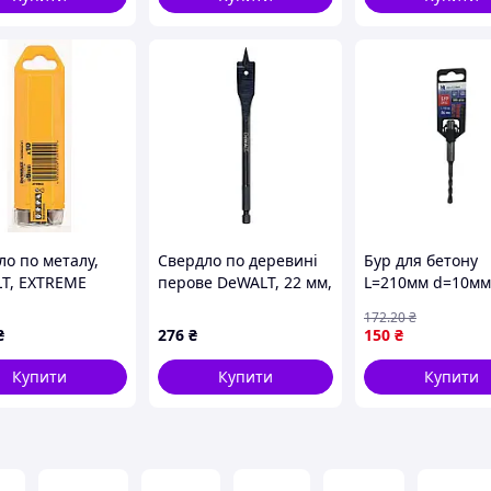
ло по металу,
Свердло по деревині
Бур для бетону
T, EXTREME
перове DeWALT, 22 мм,
L=210мм d=10мм
T, 9x125 мм
152 мм, шестигранний
plus ТМ HorsAY 
172
.20
₴
0)
1 ⁄ 4″ (6.35 мм) (DT4769)
₴
276
₴
150
₴
Купити
Купити
Купити