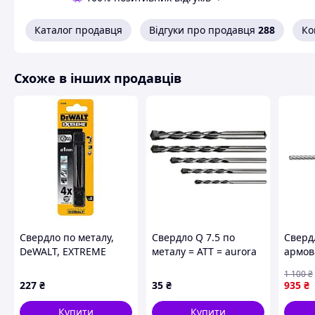
Каталог продавця
Відгуки про продавця
288
Ко
Схоже в інших продавців
Свердло по металу,
Свердло Q 7.5 по
Сверд
DeWALT, EXTREME
металу = АТТ = aurora
армов
COBALT, 1x34 мм
SDS+ (
1 100
₴
(DT4958)
мм (l=
227
₴
35
₴
935
₴
матер
Yato Y
Купити
Купити