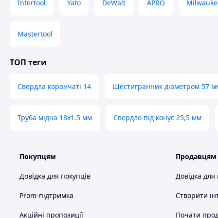
Intertool
Yato
DeWalt
APRO
Milwauke
Mastertool
ТОП теги
Свердла корончаті 14
Шестигранник діаметром 57 м
Труба мідна 18х1.5 мм
Свердло під конус 25,5 мм
Покупцям
Продавцям
Довідка для покупців
Довідка для
Prom-підтримка
Створити ін
Акційні пропозиції
Почати прод