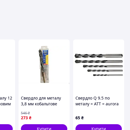
вця
алу 12
Свердло для металу
Свердло Q 9.5 по
ановим
3,8 мм кобальтове
металу = АТТ = aurora
P9К5 для свердління
546
₴
 з
стали кут заточування
273
₴
65
₴
135 DIN338 ТМ Kubis
Купити
Купити