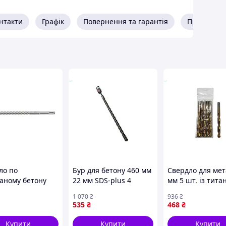
нтакти
Графік
Повернення та гарантія
Про прода
ло по
Бур для бетону 460 мм
Свердло для мет
аному бетону
22 мм SDS-plus 4
мм 5 шт. із тит
"Х"-тип) Ø= 12
різальні крайки для
покриттям для
1 070
₴
936
₴
600/510 мм)
точного свердління і
свердління сталі
535
₴
468
₴
іал леза СК15
швидкого відведення
циліндричним
T-419779
шлаку
хвостовиком
Купити
Купити
Купити