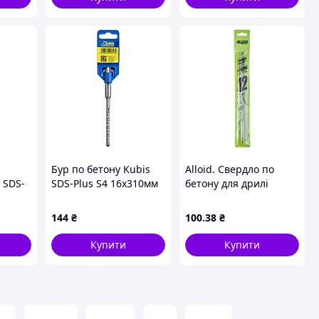
Бур по бетону Kubis
Alloid. Свердло по
 SDS-
SDS-Plus S4 16х310мм
бетону для дрилі
Hard
07-02-1631
12х250мм
(00000051898)
144
₴
100
.38
₴
Купити
Купити