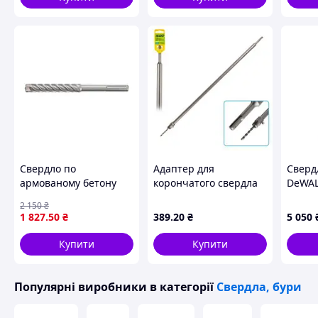
Свердло по
Адаптер для
Сверд
армованому бетону
корончатого свердла
DeWAL
SDS MAX "Х"-тип (Ø=
SDS plus 800мм Alloid
COBAL
2 150
₴
28 мм) l=280/154 мм
(00000051866)
(DT494
1 827
.50
₴
389
.20
₴
5 050
матеріал леза YG9 Yato
YT-419840
Купити
Купити
Популярні виробники
в категорії
Свердла, бури