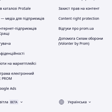
 каталозі ProSale
Захист прав на контент
 — медіа для підприємців
Content right protection
інтернет-підприємців
Відгуки про prom.ua
Кращі
Допомога Силам оборони
тувача
(Volonter by Prom)
нфіденційності
оти на маркетплейсі
ограма електронний
с PROM
oogle Ads
вітла
Українська
BETA