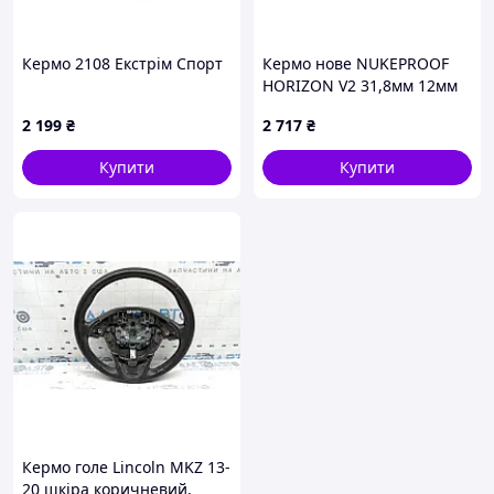
Кермо 2108 Екстрім Спорт
Кермо нове NUKEPROOF
HORIZON V2 31,8мм 12мм
підйом новий руль
2 199
₴
2 717
₴
Купити
Купити
Кермо голе Lincoln MKZ 13-
20 шкіра коричневий,