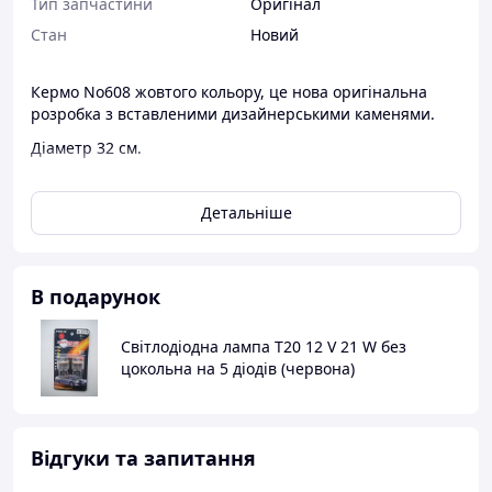
Тип запчастини
Оригінал
Стан
Новий
Кермо No608 жовтого кольору, це нова оригінальна
розробка з вставленими дизайнерськими каменями.
Діаметр 32 см.
Новий оригінальний дизайн, який буде цікавий як
чоловічій, так і жіночій половині автолюбів. Цікаве
Детальніше
поєднання сучасного пластику з прозорими каменями
та низька ціна-ось відмітна якість цієї цікавої моделі.
В подарунок
Світлодіодна лампа T20 12 V 21 W без
цокольна на 5 діодів (червона)
Відгуки та запитання