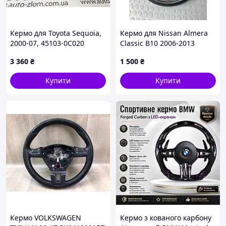
Кермо для Toyota Sequoia,
Кермо для Nissan Almera
2000-07, 45103-0C020
Classic B10 2006-2013
46203-31701GG/47/
3 360
₴
1 500
₴
Купити
Купити
Кермо VOLKSWAGEN
Кермо з кованого карбону