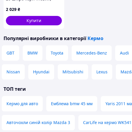
потертий, вм'ятини,
2 029
₴
подряпини FP5Z3600TB
Купити
Популярні виробники
в категорії
Кермо
GBT
BMW
Toyota
Mercedes-Benz
Audi
Nissan
Hyundai
Mitsubishi
Lexus
Mazd
ТОП теги
Кермо для авто
Емблема bmw 45 мм
Yaris 2011 м
Авточохли синій колір Mazda 3
CarLife на кермо WK541