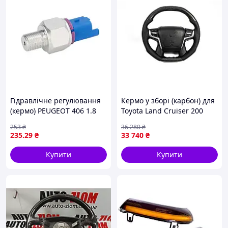
Гідравлічне регулювання
Кермо у зборі (карбон) для
(кермо) PEUGEOT 406 1.8
Toyota Land Cruiser 200
11.95-05.04 AKUSAN
2007-2021 рр
253
₴
36 280
₴
K00W011AKN
235
.29
₴
33 740
₴
Купити
Купити