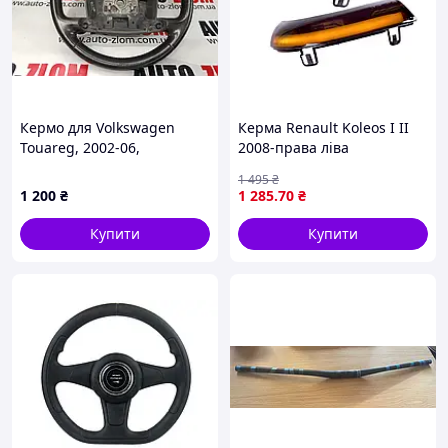
Кермо для Volkswagen
Керма Renault Koleos I II
Touareg, 2002-06,
2008-права ліва
7L6419091S
1 495
₴
1 200
₴
1 285
.70
₴
Купити
Купити