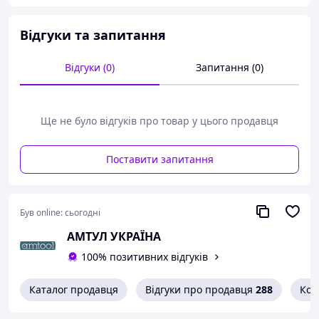
марках сталі
У низьколегованих марках сталі з межею
Відгуки та запитання
міцності до 800 Н/мм2
3 позначники No1, No2, No3 розміром М20х2.5
мм
Відгуки (0)
Запитання (0)
Тип різі: метрична DIN 352
Матеріал: HSS-G, допуск: ISO2 6H
Довжина позначників 95 мм, довжина різі 40 мм
Кат. номер для замовлення 41001101800
Ще не було відгуків про товар у цього продавця
BOHRCRAFT, Німеччина
Поставити запитання
Був online:
сьогодні
АМТУЛ УКРАЇНА
100% позитивних відгуків
Каталог продавця
Відгуки про продавця
288
Кон