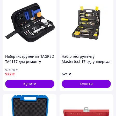
Набір інструментів TAGRED
Набір інструменту
TA4117 для ремонту
Mastertool 17 од. універсал
електроніки годинників
(78-0317)
574
.20
₴
викрутки пінцет монтаж
522
₴
621
₴
демонтаж
Купити
Купити