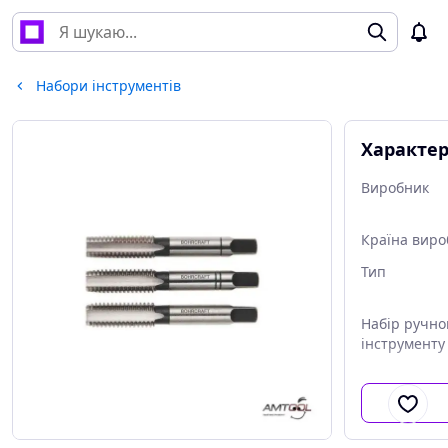
Набори інструментів
Характе
Виробник
Країна виро
Тип
Набір ручно
інструменту
Кількість в 
інструменті