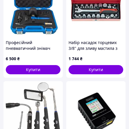
Професійний
Набір насадок торцевих
пневматичний знімач
3/8" для зливу мастила з
форсунок Falcon з
воротком, 20 предметів
6 500
₴
1 744
₴
вібраційним ударним
QUATROS QS60019B
молотком + аксесуари
Купити
Купити
FALCON F05853