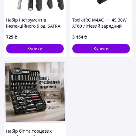
Набір інструментів
ToolkitRC M4AC - 1-4S 30W
інспекційного 5 од. SATRA
XT60 літієвий зарядний
S-MT5PU
пристрій
725
₴
3 154
₴
Купити
Купити
Набір біт та торцевих