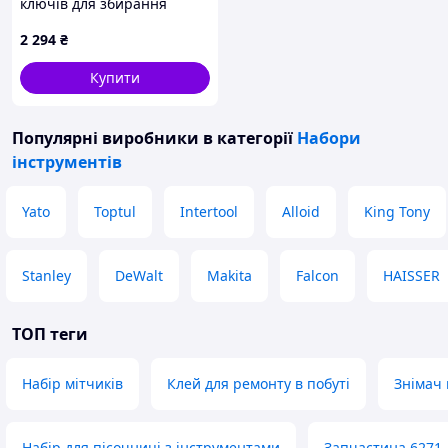
ключів для збирання
техніки 94 шт, K6054E39
2 294
₴
Купити
Популярні виробники
в категорії
Набори
інструментів
Yato
Toptul
Intertool
Alloid
King Tony
Stanley
DeWalt
Makita
Falcon
HAISSER
ТОП теги
Набір мітчиків
Клей для ремонту в побуті
Знімач 
Набір для пісочниці з інструментами
Запчастина 6271