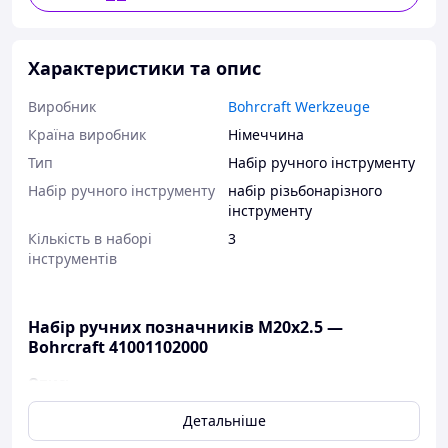
Характеристики та опис
Виробник
Bohrcraft Werkzeuge
Країна виробник
Німеччина
Тип
Набір ручного інструменту
Набір ручного інструменту
набір різьбонарізного
інструменту
Кількість в наборі
3
інструментів
Набір ручних позначників M20х2.5 —
Bohrcraft 41001102000
Опис:
Метричні позначники для нарізування різі в
Детальніше
конструкційних марках сталі, у нелегованих