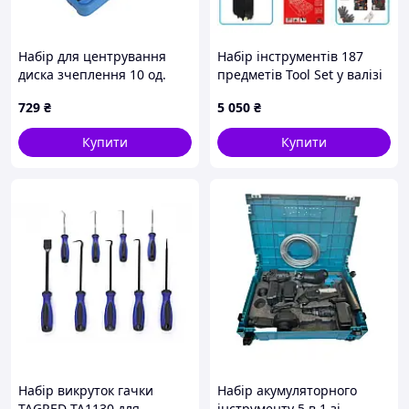
Набір для центрування
Набір інструментів 187
диска зчеплення 10 од.
предметів Tool Set у валізі
SATRA S-CA10C
729
₴
5 050
₴
Купити
Купити
Набір викруток гачки
Набір акумуляторного
TAGRED TA1130 для
інструменту 5 в 1 зі