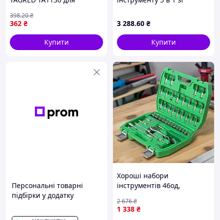
ущільнювальних кілець
змінними насадками •
398
.20
₴
інструмент для монтажу
Акумуляторний набір
362
₴
3 288
.60
₴
ремонту
інструментів COMBO SET з
кейсом
Купити
Купити
Хороші набори
Персональні товарні
інструментів 46од,
підбірки у додатку
Гаражний інструмент для
2 676
₴
ремонту авто, Набір
1 338
₴
ключів і головок для