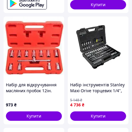
автомобіля, ZLT
Купити
Набір для відкручування
Набір інструментів Stanley
масляних пробок 12ін.
Maxi-Drive торцевих 1/4",
Alloid МП-5039
3/8", 1/2", 80 предм.
5 148
₴
(STHT0-73930) —
973
₴
4 736
₴
Доступний
Купити
Купити