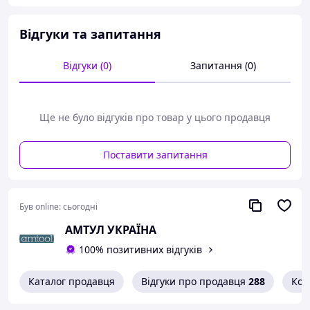
марках сталі
У низьколегованих марках сталі з межею
Відгуки та запитання
міцності до 800 Н/мм2
3 позначники No1, No2, No3 розміром М3 х 0.5
мм
Відгуки (0)
Запитання (0)
Тип різі: метрична DIN 352
Матеріал: HSS-G, допуск: ISO2 6H
Довжина позначників 40 мм, довжина різі 11 мм
Кат. номер для замовлення 41001100300
Ще не було відгуків про товар у цього продавця
BOHRCRAFT, Німеччина
Поставити запитання
Був online:
сьогодні
АМТУЛ УКРАЇНА
100% позитивних відгуків
Каталог продавця
Відгуки про продавця
288
Кон