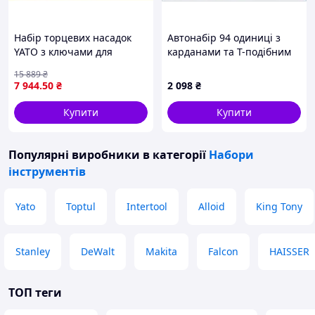
Набір торцевих насадок
Автонабір 94 одиниці з
YATO з ключами для
карданами та Т-подібним
інструментальної шафи
воротком, B8067328A
15 889
₴
1/4", 3/8", 1/2", 12
7 944
.50
₴
2 098
₴
предметів 530х390х32 мм
Купити
Купити
Популярні виробники
в категорії
Набори
інструментів
Yato
Toptul
Intertool
Alloid
King Tony
Stanley
DeWalt
Makita
Falcon
HAISSER
ТОП теги