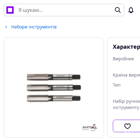
Набори інструментів
Характе
Виробник
Країна виро
Тип
Набір ручно
інструменту
Кількість в 
інструменті