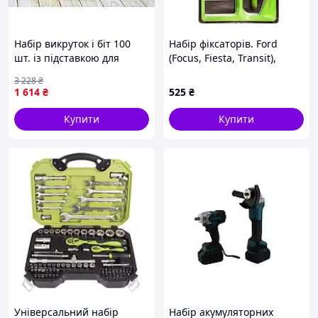
Набір викруток і біт 100
Набір фіксаторів. Ford
шт. із підставкою для
(Focus, Fiesta, Transit),
автолюбів і майстрів для
Alloid
3 228
₴
ремонту й обслуговування
1 614
₴
525
₴
Купити
Купити
Універсальний набір
Набір акумуляторних