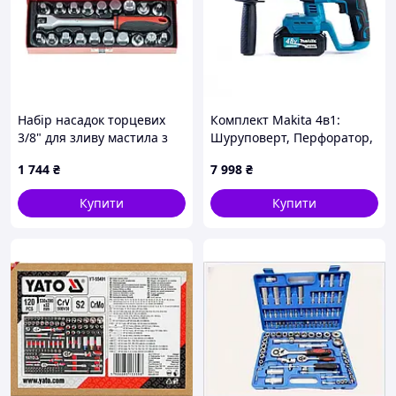
Набір насадок торцевих
Комплект Makita 4в1:
3/8" для зливу мастила з
Шуруповерт, Перфоратор,
воротком, 20 предметів
Болгарка, Гайковерт (48V) –
1 744
₴
7 998
₴
QUATROS QS60019B
профессиональный
инструмент JGGW_7998
Купити
Купити