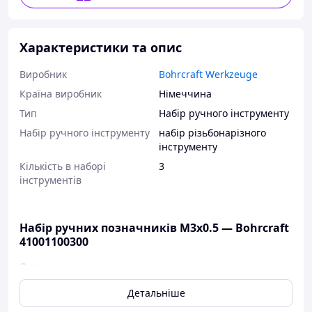
Характеристики та опис
Виробник
Bohrcraft Werkzeuge
Країна виробник
Німеччина
Тип
Набір ручного інструменту
Набір ручного інструменту
набір різьбонарізного
інструменту
Кількість в наборі
3
інструментів
Набір ручних позначників M3х0.5 — Bohrcraft
41001100300
Опис:
Метричні позначники для нарізування різі в
Детальніше
конструкційних марках сталі, у нелегованих