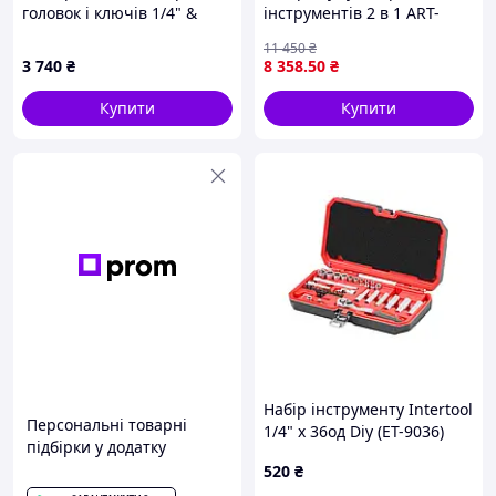
головок і ключів 1/4" &
інструментів 2 в 1 ART-
1/2", 82 предмета. Alloid
9714, кутова шліфувальна
11 450
₴
(TS-82)
машина, гайковерт (5)
3 740
₴
8 358
.50
₴
Купити
Купити
Набір інструменту Intertool
Персональні товарні
1/4" x 36од Diy (ET-9036)
підбірки у додатку
520
₴