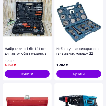
Набір ключів і біт 121 шт.
Набір ручних сепараторів
для автолюбів і механіків
гальмівних колодок 22
універсальний комплект
предмета ASTA A-FL2202
8 796
₴
для ремонту автомобіля
4 398
₴
1 202
₴
Купити
Купити