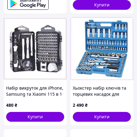
Купити
Набір викруток для iPhone,
Хьокстер набір ключів та
Samsung та Xiaomi 115 в 1
торцевих насадок для
8K894968X
важких робіт 108 од,
480
₴
2 490
₴
80C673C26X
Купити
Купити