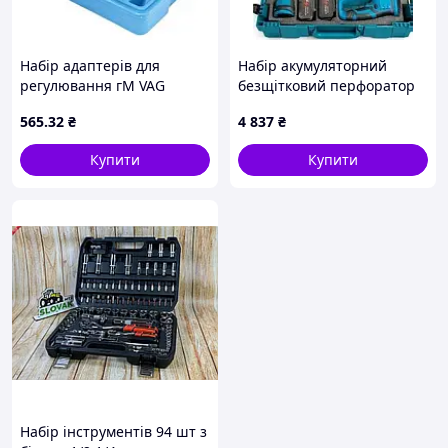
Набір адаптерів для
Набір акумуляторний
регулювання гМ VAG
безщітковий перфоратор
1,8/2,0 (ФР-2201) Alloid
дриль шурупокрут
565
.32
₴
4 837
₴
(00000050025)
болгарка гайковерт 4 в 1 3
в 1
Купити
Купити
Набір інструментів 94 шт з