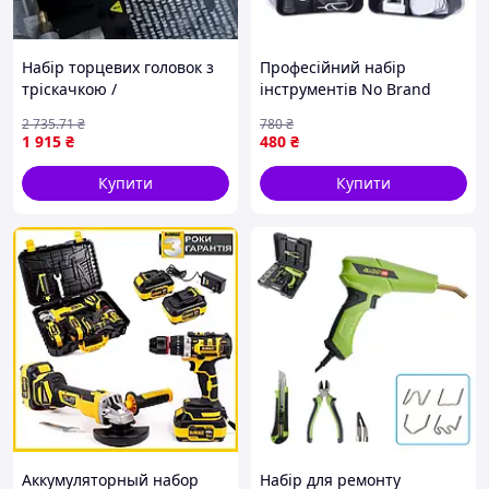
Набір торцевих головок з
Професійний набір
тріскачкою /
інструментів No Brand
Універсальний набір
115в1 викрутки з бітами
2 735
.71
₴
780
₴
інструментів, Червоний /
для ремонту техніки
1 915
₴
480
₴
Набір інструментів 172
(2104618549)
предмета в кейсі
Купити
Купити
Аккумуляторный набор
Набір для ремонту