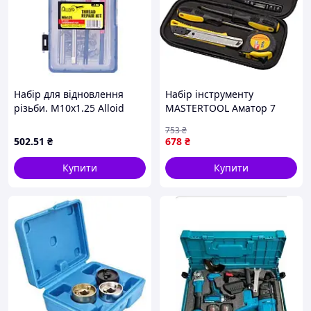
Набір для відновлення
Набір інструменту
різьби. М10х1.25 Alloid
MASTERTOOL Аматор 7
(00000027735)
елементів (78-0307)
753
₴
502
.51
₴
678
₴
Купити
Купити