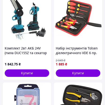
Комплект 2в1 АКБ 24V
Набір інструментів Tolsen
(пила DUC155Z та секатор
діелектричного VDE 6 пр.
DUP365)
(V83306) — Доступний
2 049
₴
1 842
.75
₴
1 885
₴
Купити
Купити