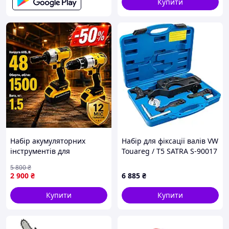
Купити
Набір акумуляторних
Набір для фіксації валів VW
інструментів для
Touareg / T5 SATRA S-90017
домашньої майстерні (2в1,
5 800
₴
2 АКБ) Акумуляторний
2 900
₴
6 885
₴
набір електроінструментів
для будівництва
Купити
Купити