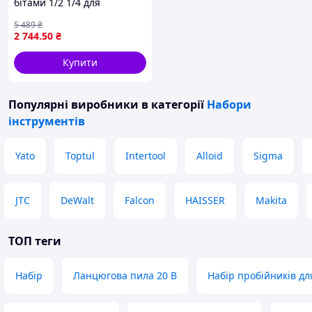
бітами 1/2 1/4 для
автосервісу та домашнього
5 489
₴
ремонту універсальні
2 744
.50
₴
ключі та викрутки
Купити
Популярні виробники
в категорії
Набори
інструментів
Yato
Toptul
Intertool
Alloid
Sigma
JTC
DeWalt
Falcon
HAISSER
Makita
ТОП теги
Набір
Ланцюгова пила 20 В
Набір пробійників дл