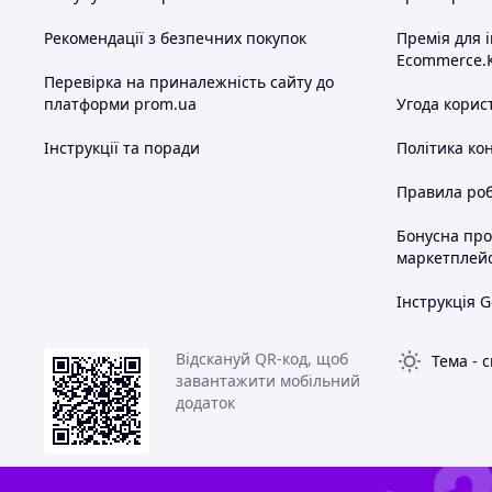
Рекомендації з безпечних покупок
Премія для 
Ecommerce.
Перевірка на приналежність сайту до
платформи prom.ua
Угода корис
Інструкції та поради
Політика ко
Правила роб
Бонусна пр
маркетплей
Інструкція G
Відскануй QR-код, щоб
Тема
-
с
завантажити мобільний
додаток