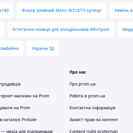
х180
Фільтр оливний Mann W712/73 synevyr
Ремінь а
Естетична полиця для холодильника Whirlpool
Моду
 комбайна
Україна ТД
Про нас
 продавців
Про prom.ua
тернет-магазин
на Prom
Робота в prom.ua
авати на Prom
Контактна інформація
 каталозі ProSale
Захист прав на контент
 — медіа для підприємців
Content right protection