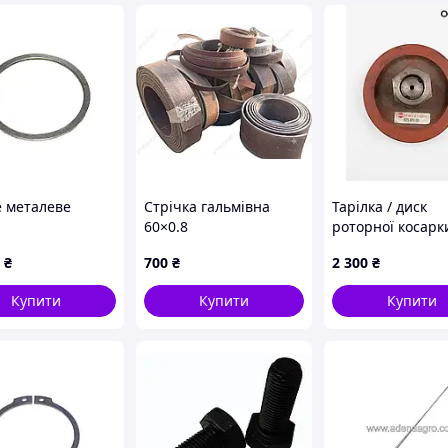
е металеве
Стрічка гальмівна
Тарілка / диск
60×0.8
роторної косарк
ЛАТ-2.азбестова(плетенка)лента
Kuhn (525879.00
₴
700
₴
2 300
₴
ручника комбай
Нива(ссср)
Купити
Купити
Купити