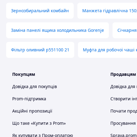
Зернозбиральний комбайн
Манжета гідравлічна 150
Заміна панелі ящика холодильника Gorenje
Січкарня
Фільтр оливний p551100 21
Муфта для робочої чаші
Покупцям
Продавцям
Довідка для покупців
Довідка для
Prom-підтримка
Створити ін
Акційні пропозиції
Почати прод
Що таке «Купити з Prom»
Просування в
Як купувати з Пром-оплатою
Sprava.prom