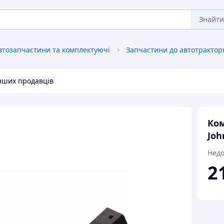
Знайти
втозапчастини та комплектуючі
інших продавців
Ком
Joh
Недо
2