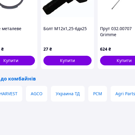
е металеве
Болт М12х1,25-6дх25
Прут 032.00707
Grimme
₴
27
₴
624
₴
Купити
Купити
Купити
 до комбайнів
HARVEST
AGCO
Украина ТД
РСМ
Agri Part