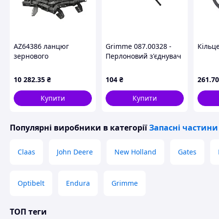
AZ64386 ланцюг
Grimme 087.00328 -
Кільц
зернового
Перлоновий з'єднувач
транспортера John
Deere без скребків
10 282
.35
₴
104
₴
261
.70
Donghua
Купити
Купити
Популярні виробники
в категорії
Запасні частини
Claas
John Deere
New Holland
Gates
Optibelt
Endura
Grimme
ТОП теги