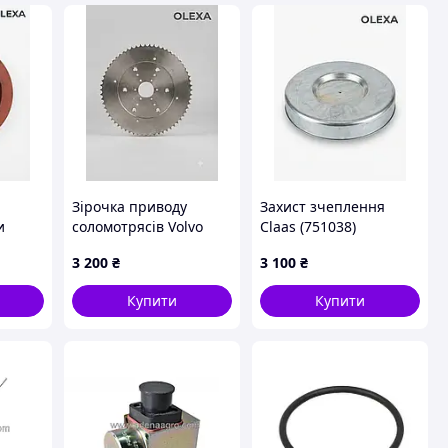
Зірочка приводу
Захист зчеплення
и
соломотрясів Volvo
Claas (751038)
S830 (каталожний
3 200
₴
3 100
₴
номер 001A050)
Купити
Купити