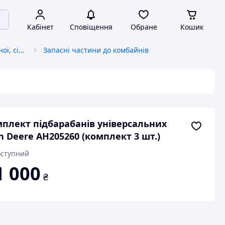
Кабінет
Сповіщення
Обране
Кошик
Запчастини до автотракторної, сільськогосподарської спецтехніки
Запасні частини до комбайнів
плект підбарабанів універсальних
n Deere AH205260 (комплект 3 шт.)
ступний
1 000
₴