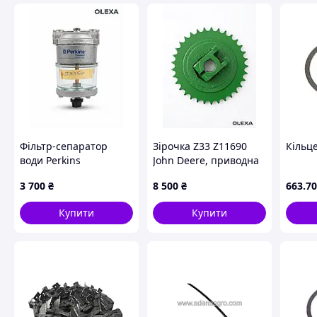
Фільтр-сепаратор
Зірочка Z33 Z11690
Кільц
води Perkins
John Deere, приводна
(5836B560)
зірочка ланцюга
3 700
₴
8 500
₴
663
.70
комбайна
Купити
Купити