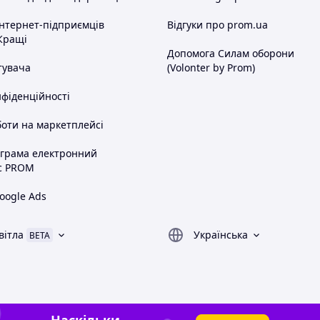
інтернет-підприємців
Відгуки про prom.ua
Кращі
Допомога Силам оборони
тувача
(Volonter by Prom)
нфіденційності
оти на маркетплейсі
ограма електронний
с PROM
oogle Ads
вітла
Українська
BETA