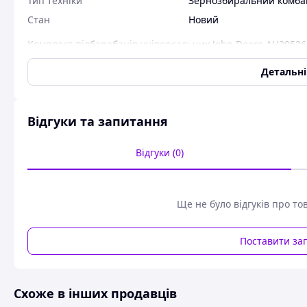
Тип техніки
Зернозбиральний комба
Стан
Новий
Комплект підбарабанів універсальних John Deere AH205260
Схожі товари за характеристиками
Детальн
Відгуки та запитання
Відгуки (0)
Ще не було відгуків про то
Поставити за
Схоже в інших продавців