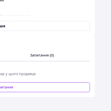
йн
 (комплект 3 шт.)
іше
Запитання (0)
вар у цього продавця
питання