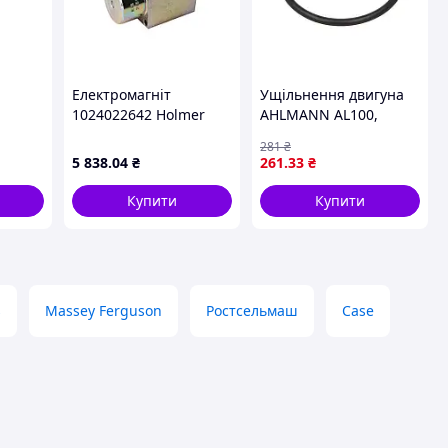
Електромагніт
Ущільнення двигуна
1024022642 Holmer
AHLMANN AL100,
AL100T, AL100TI, AL70E,
281
₴
AL80, AL85T OE DEUTZ
5 838
.04
₴
261
.33
₴
04103380-DEUTZ
Купити
Купити
s
Massey Ferguson
Ростсельмаш
Case