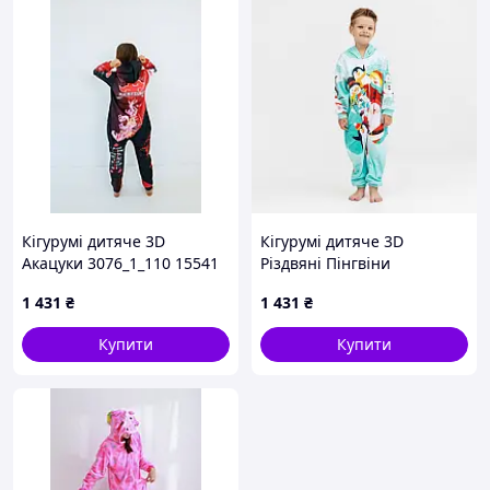
Кігурумі дитяче 3D
Кігурумі дитяче 3D
Акацуки 3076_1_110 15541
Різдвяні Пінгвіни
110 см
4024_1_116 17471 116 см
1 431
₴
1 431
₴
Купити
Купити