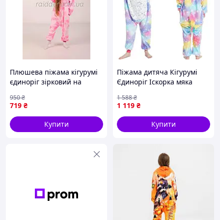
будь-який спосіб оплати;
гарантія обміну/повернення
доставка по Україні 1 день.
Плюшева піжама кігурумі
Піжама дитяча Кігурумі
єдиноріг зірковий на
Єдиноріг Іскорка мяка
блискавці з кишенями та
затишна Shopy
950
₴
1 588
₴
капбшоном для дівчаток
719
₴
1 119
₴
(R2006)
Купити
Купити
Приємних покупок