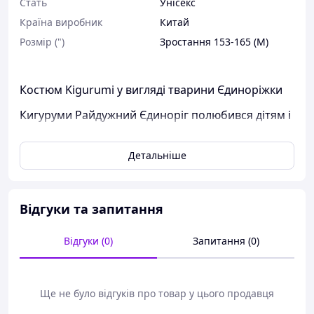
Стать
Унісекс
Країна виробник
Китай
Розмір (")
Зростання 153-165 (M)
Костюм Kigurumi у вигляді тварини Єдиноріжки
Кигуруми Райдужний Єдиноріг полюбився дітям і
дорослим.
Він дуже яскравий і виразний. Красива яскрава
Детальніше
грива і хвіст роблять його жвавим і веселим.
Відгуки та запитання
Комбінезон дуже м'який і теплий.
Зручно застібається на гудзиках, а також є ззаду
Відгуки (0)
Запитання (0)
потайна змійка, щоб не знімати весь наряд під
час відвідування туалетної кімнати.
Тканина:
Ще не було відгуків про товар у цього продавця
М'яке і приємне полотно прекрасно переться,