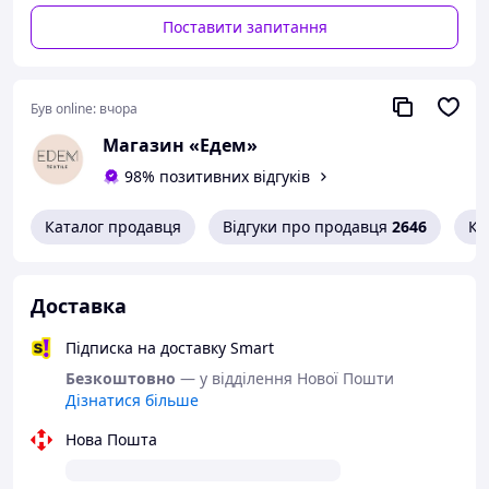
швидко сохне і не приносить клопоту по догляду.
Поставити запитання
Такий чудовий костюм можна купити на
подарунки під ялинку для всієї родини. Тільки
уявіть, як можна весело зустріти Новий рік!
Був online:
вчора
Не забудьте купити такий же
дитячий
Магазин «Едем»
Кигуруми Райдужний Єдиноріг
98% позитивних відгуків
Подаруйте собі щасливі емоції!
Каталог продавця
Відгуки про продавця
2646
Ко
Доставка
Підписка на доставку Smart
Безкоштовно
— у відділення Нової Пошти
Дізнатися більше
Нова Пошта