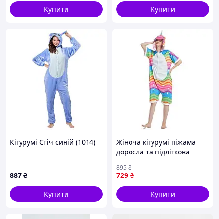
Купити
Купити
Кігурумі Стіч синій (1014)
Жіноча кігурумі піжама
доросла та підліткова
Літня Єдиноріг веселка
895
₴
костюм поліестер Shopy
887
₴
729
₴
Купити
Купити