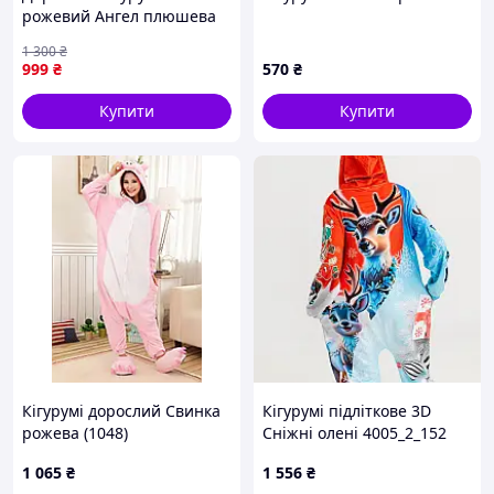
рожевий Ангел плюшева
жіноча піжама kigurumi
1 300
₴
Stitch на блискавці
999
₴
570
₴
Купити
Купити
Кігурумі дорослий Свинка
Кігурумі підліткове 3D
рожева (1048)
Сніжні олені 4005_2_152
17426 152 см
1 065
₴
1 556
₴