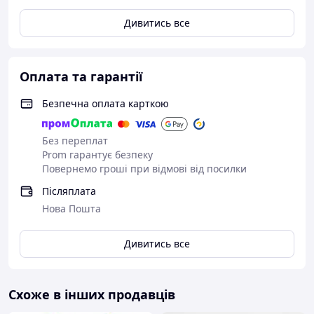
Дивитись все
Оплата та гарантії
Як підібрати розмір
Костюм-Кигуруми підбирається по зростанню.
Безпечна оплата карткою
По даній таблиці ви зможете точно визначити
відповідний для Вас розмір.
Без переплат
Prom гарантує безпеку
Таблиця розмірів:
Повернемо гроші при відмові від посилки
Зріст дитини
Приблизний вік
Післяплата
Нова Пошта
110 +/- 5 см
5-6 років
Дивитись все
120 +/- 5 см
7-8 років
130 +/- 5 см
9 років
Схоже в інших продавців
140 +/- 5 см
10 років