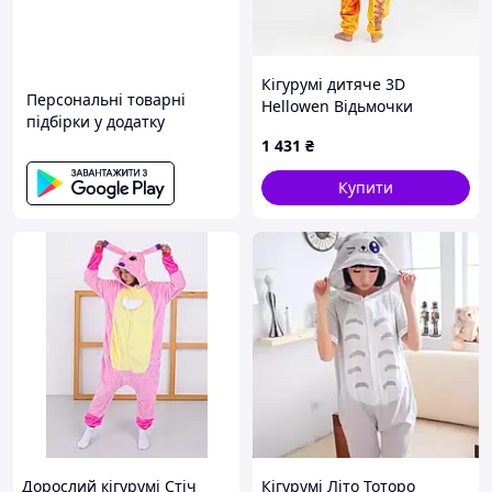
Кігурумі дитяче 3D
Персональні товарні
Hellowen Відьмочки
підбірки у додатку
4006_1_116 17431 116 см
1 431
₴
Купити
Дорослий кігурумі Стіч
Кігурумі Літо Тоторо