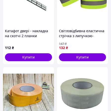
Катафот двері - накладка
Світловідбивна еластична
на скотчі 2 планки
стрічка з липучкою-
"квадрат 14 шт" білий
застібкою ТИП2 (комплект
147
₴
Speed Master
2 шт) GREEN
112
₴
132
₴
Купити
Купити