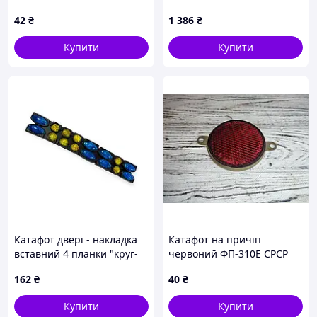
КОЛЕСО
42
₴
1 386
₴
Купити
Купити
Катафот двері - накладка
Катафот на причіп
вставний 4 планки "круг-
червоний ФП-310Е СРСР
овал 16шт" синьо-жовтий
162
₴
40
₴
Speed Master
Купити
Купити