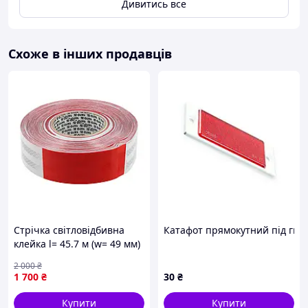
Дивитись все
Схоже в інших продавців
Стрічка світловідбивна
Катафот прямокутний під гви
клейка l= 45.7 м (w= 49 мм)
з поліетилентерефталу
2 000
₴
червоно-біла в рулоні Yato
1 700
₴
30
₴
YT-72513
Купити
Купити