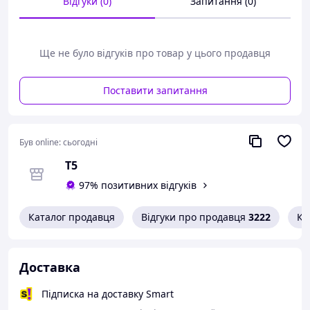
Відгуки (0)
Запитання (0)
видимість розмірів автомобіля іншими учасниками
дорожнього руху у будь-який час доби та за будь-якої
погоди!
Ще не було відгуків про товар у цього продавця
Поставити запитання
Був online:
сьогодні
Т5
97% позитивних відгуків
Каталог продавця
Відгуки про продавця
3222
Ко
Доставка
Підписка на доставку Smart