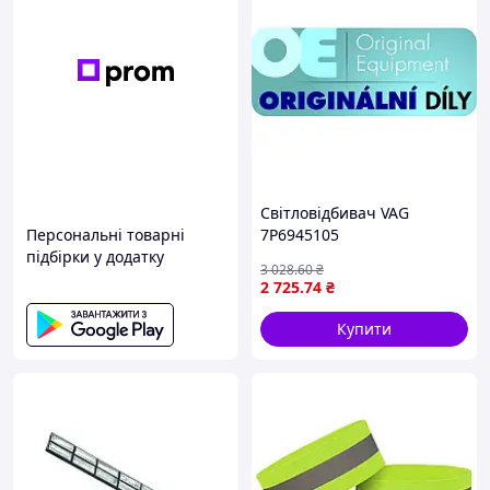
Світловідбивач VAG
Персональні товарні
7P6945105
підбірки у додатку
3 028
.60
₴
2 725
.74
₴
Купити