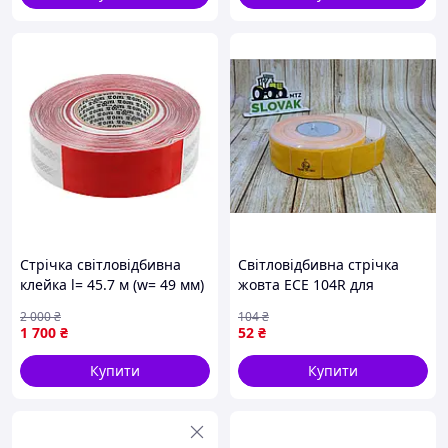
Стрічка світловідбивна
Світловідбивна стрічка
клейка l= 45.7 м (w= 49 мм)
жовта ECE 104R для
з поліетилентерефталу
транспорту та техніки
2 000
₴
104
₴
червоно-біла в рулоні Yato
висока видимість у темряві
1 700
₴
52
₴
YT-72513
Купити
Купити