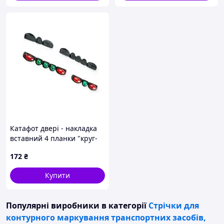
Катафот двері - накладка
вставний 4 планки "круг-
овал 16шт" червоно-
172
₴
зелений Speed Master
Купити
Популярні виробники
в категорії
Стрічки для
контурного маркування транспортних засобів,