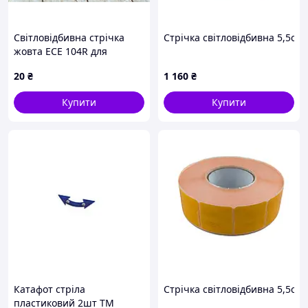
Світловідбивна стрічка
Стрічка світловідбивна 5,5см 
жовта ECE 104R для
автомобілів і техніки
20
₴
1 160
₴
самоклейна для
підвищення видимості
Купити
Купити
Катафот стріла
Стрічка світловідбивна 5,5см
пластиковий 2шт ТМ