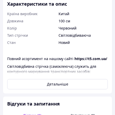
Характеристики та опис
Країна виробник
Китай
Довжина
100 см
Колір
Червоний
Тип стрічки
Світловідбиваюча
Стан
Новий
Повний асортимент на нашому сайті
https://t5.com.ua/
Світловідбивна стрічка (самоклеюча) служить для
контурного маркування транспортних засобів:
автомобілі, мотоцикли, велосипеди.
Детальніше
Ширина 20 див.
Стрічка для контурного маркування транспортних
засобів – це спеціально створена світлоповертальна
стрічка, призначена для нанесення на бічні та задні
Відгуки та запитання
поверхні автомобіля чи іншого транспортного засобу.
Така світлоповертальна стрічка здатна забезпечити