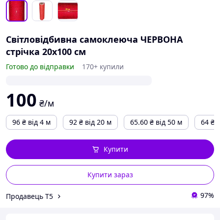
Світловідбивна самоклеюча ЧЕРВОНА
стрічка 20х100 см
Готово до відправки
170+ купили
100
₴/м
96
₴
від 4 м
92
₴
від 20 м
65.60
₴
від 50 м
64
₴
в
Купити
Купити зараз
97%
Продавець Т5