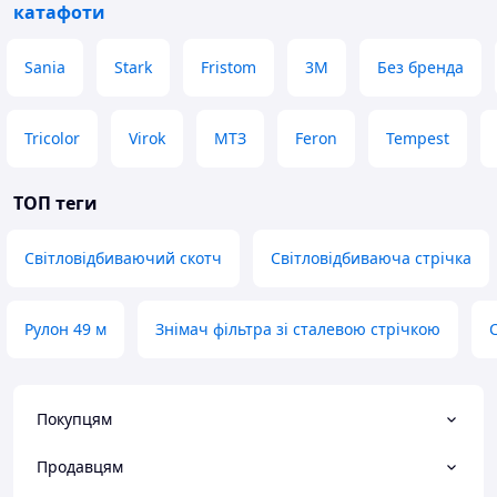
катафоти
Sania
Stark
Fristom
3М
Без бренда
Tricolor
Virok
МТЗ
Feron
Tempest
ТОП теги
Світловідбиваючий скотч
Світловідбиваюча стрічка
Рулон 49 м
Знімач фільтра зі сталевою стрічкою
Покупцям
Продавцям