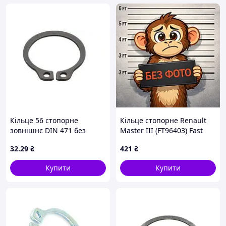
Кільце 56 стопорне
Кільце стопорне Renault
зовнішнє DIN 471 без
Master III (FT96403) Fast
покриття
32
.29
₴
421
₴
Купити
Купити