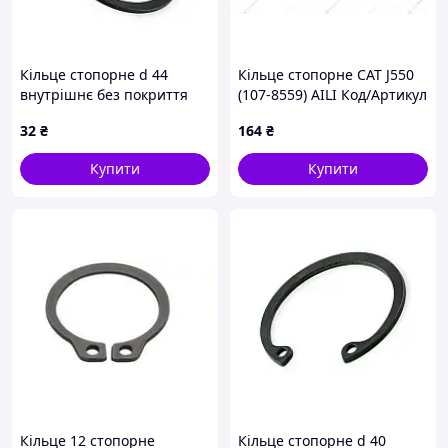
Кільце стопорне d 44
Кільце стопорне САТ J550
внутрішнє без покриття
(107-8559) AILI Код/Артикул
2C44 Metalvis
3632
32
₴
164
₴
Купити
Купити
Кільце 12 стопорне
Кільце стопорне d 40