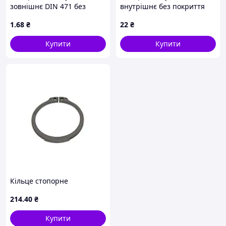
зовнішнє DIN 471 без
внутрішнє без покриття
покриття
2C40 Metalvis
1
.68
₴
22
₴
Купити
Купити
Кільце стопорне
214
.40
₴
Купити