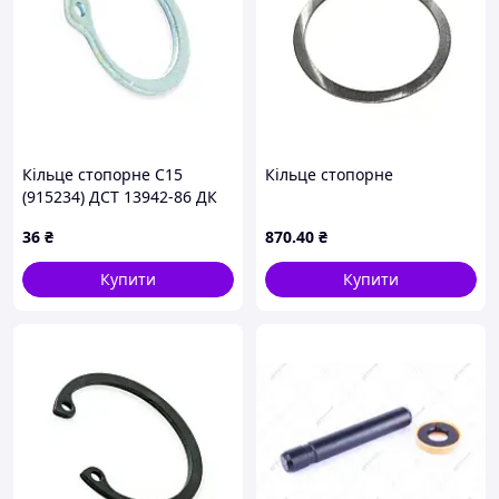
Кільце стопорне С15
Кільце стопорне
(915234) ДСТ 13942-86 ДК
DK
36
₴
870
.40
₴
Купити
Купити