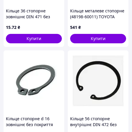
Кільце 36 стопорне
Кільце металеве стопорне
зовнішнє DIN 471 без
(48198-60011) TOYOTA
покриття
15
.72
₴
541
₴
Купити
Купити
Кільце стопорне d 16
Кільце 56 стопорне
зовнішнє без покриття
внутрішнє DIN 472 без
2В16 Metalvis
покриття