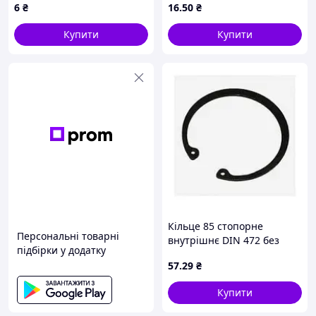
6
₴
16
.50
₴
Купити
Купити
Кільце 85 стопорне
Персональні товарні
внутрішнє DIN 472 без
підбірки у додатку
покриття
57
.29
₴
Купити