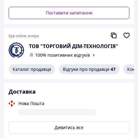
Поставити запитання
Був online:
вчора
ТОВ "ТОРГОВИЙ ДІМ-ТЕХНОЛОГІЯ"
100% позитивних відгуків
Каталог продавця
Відгуки про продавця
47
Конт
Доставка
Нова Пошта
Дивитись все