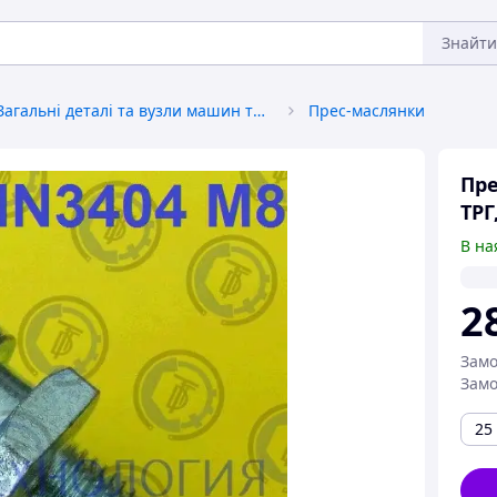
Знайти
Загальні деталі та вузли машин та механізмів
Прес-маслянки
Пре
ТРГ
В на
2
Замо
Замо
25