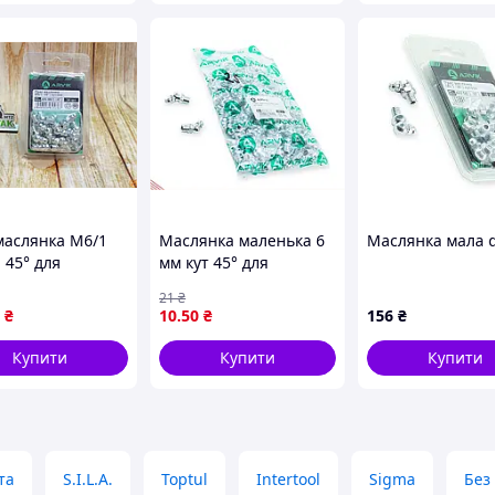
маслянка М6/1
Маслянка маленька 6
Маслянка мала d 
 45° для
мм кут 45° для
вання
кріплення деталей
21
₴
змів і вузлів 16
міцна та стійка до
₴
10
.50
₴
156
₴
ARVIK
корозії 100 шт. в
пакованні
Купити
Купити
Купити
та
S.I.L.A.
Toptul
Intertool
Sigma
Без