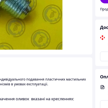
Прод
Дос
Опл
 індивідуального подавання пластичних мастильних
нізмів в умовах експлуатації.
начення оливок вказані на кресленнях: