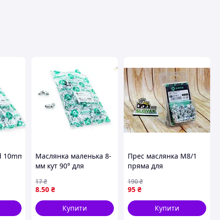
ця
 10mm 45гр (100шт в уп.) Arvik
Маслянка маленька 8-
Прес маслянка М8/1
мм кут 90° для
пряма для
кріплення деталей у
змащування
17
₴
190
₴
будівництві ремонту
механізмів 20 штук у
8
.50
₴
95
₴
100 штук
пакованні
Купити
Купити