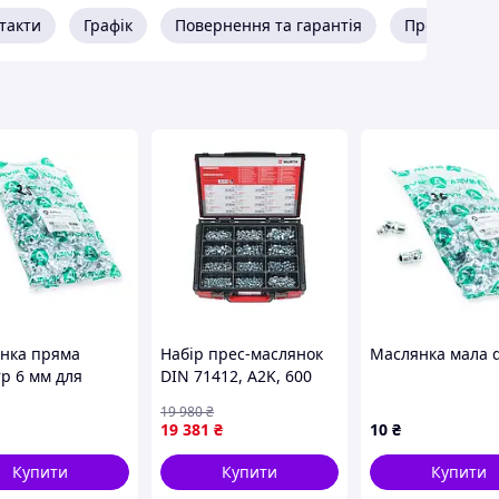
такти
Графік
Повернення та гарантія
Про продав
т в уп.) Arvik
нка пряма
Набір прес-маслянок
Маслянка мала d
тр 6 мм для
DIN 71412, A2K, 600
ння та фіксації
шт.
19 980
₴
ей 250 штук в
19 381
₴
10
₴
нні Arvik
Купити
Купити
Купити