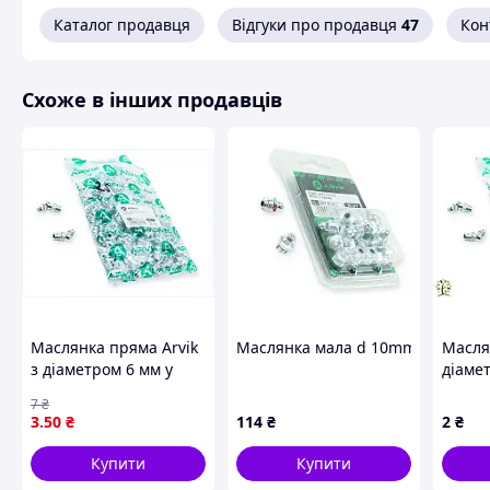
Каталог продавця
Відгуки про продавця
47
Кон
Схоже в інших продавців
Маслянка пряма Arvik
Маслянка мала d 10mm пряма (20ш
Масля
з діаметром 6 мм у
діаме
пакованні 250 штук
кріпле
7
₴
для зручного
детал
3
.50
₴
114
₴
2
₴
зберігання й
пакова
подавання оливи
Купити
Купити