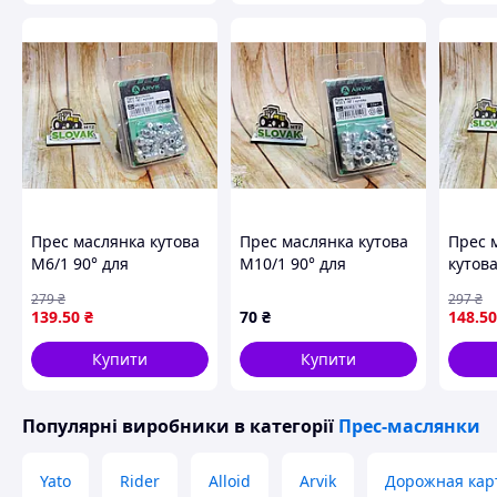
Прес маслянка кутова
Прес маслянка кутова
Прес 
М6/1 90° для
М10/1 90° для
кутова
змащування
змащення автомобіля
змащу
279
₴
297
₴
механізмів і
комплект 12 штук
механі
139
.50
₴
70
₴
148
.50
обладнання ARVIK 16
високоякісна
штук 
шт.
Купити
Купити
Популярні виробники
в категорії
Прес-маслянки
Yato
Rider
Alloid
Arvik
Дорожная кар