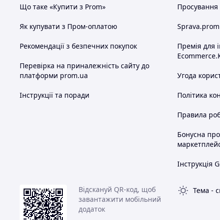
Що таке «Купити з Prom»
Просування в
Як купувати з Пром-оплатою
Sprava.prom
Рекомендації з безпечних покупок
Премія для 
Ecommerce.
Перевірка на приналежність сайту до
платформи prom.ua
Угода корис
Інструкції та поради
Політика ко
Правила роб
Бонусна пр
маркетплей
Інструкція G
Відскануй QR-код, щоб
Тема
-
с
завантажити мобільний
додаток