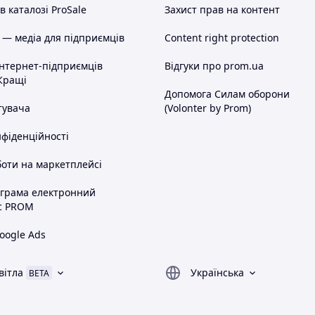
 каталозі ProSale
Захист прав на контент
 — медіа для підприємців
Content right protection
інтернет-підприємців
Відгуки про prom.ua
Кращі
Допомога Силам оборони
тувача
(Volonter by Prom)
нфіденційності
оти на маркетплейсі
ограма електронний
с PROM
oogle Ads
вітла
Українська
BETA