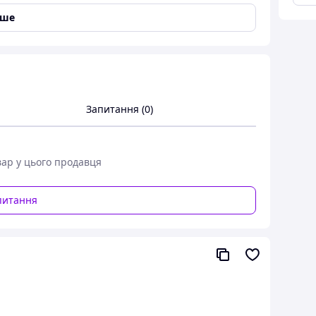
іше
Запитання (0)
вар у цього продавця
питання