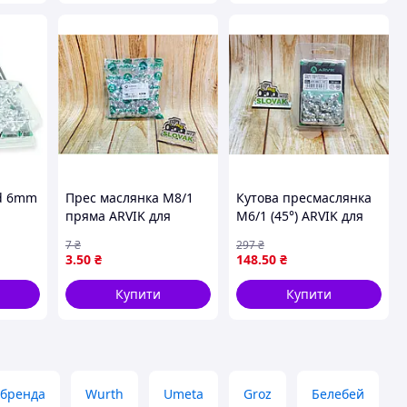
6mm 90гр (16шт в уп.) (Arvik)
Прес маслянка М8/1
Кутова пресмаслянка
пряма ARVIK для
М6/1 (45°) ARVIK для
міцних напоїв 200
професійного
7
₴
297
₴
штук в упаковці
використання 16 штук
3
.50
₴
148
.50
₴
в пакованні
Купити
Купити
 бренда
Wurth
Umeta
Groz
Белебей