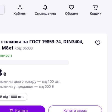
Кабінет
Сповіщення
Обране
Кошик
с-оливка за ГОСТ 19853-74, DIN3404,
, M8х1
Код: 06033
явності
8
₴
влення цього товару — від 100 шт.
влення у продавця — від 500 ₴
₴
від 1000 шт.
Купити
Купити зараз