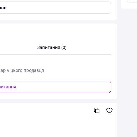
іше
Запитання (0)
вар у цього продавця
питання