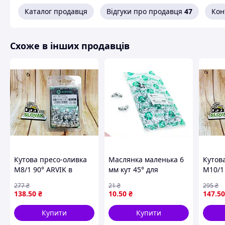
Каталог продавця
Відгуки про продавця
47
Кон
Схоже в інших продавців
Кутова пресо-оливка
Маслянка маленька 6
Кутов
М8/1 90° ARVIK в
мм кут 45° для
М10/1 
пакованні 16 штук для
кріплення деталей
паков
277
₴
21
₴
295
₴
зручного змащування
міцна та стійка до
профе
138
.50
₴
10
.50
₴
147
.50
механізмів
корозії 100 шт. в
викор
пакованні
Купити
Купити