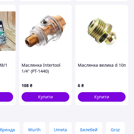
М8/1
Маслянка Intertool
Маслянка велика d 10mm п
1/4" (PT-1440)
ук у
108
₴
6
₴
Купити
Купити
 бренда
Wurth
Umeta
Белебей
Groz