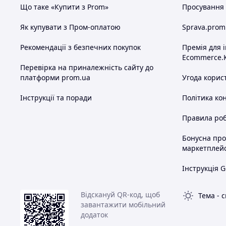
Що таке «Купити з Prom»
Просування в
Як купувати з Пром-оплатою
Sprava.prom
Рекомендації з безпечних покупок
Премія для 
Ecommerce.
Перевірка на приналежність сайту до
платформи prom.ua
Угода корис
Інструкції та поради
Політика ко
Правила роб
Бонусна пр
маркетплей
Інструкція G
Відскануй QR-код, щоб
Тема
-
с
завантажити мобільний
додаток