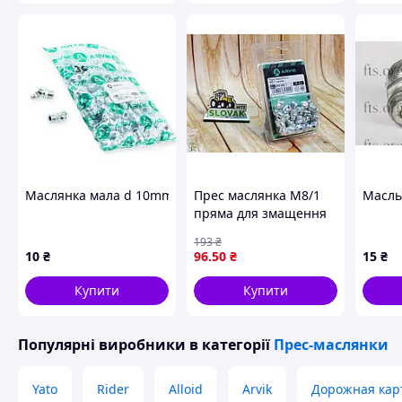
Маслянка мала d 10mm 45гр (100шт в уп.) Arvik
Прес маслянка М8/1
Масль
пряма для змащення
механізмів 20 штук із
193
₴
міцного металу
10
₴
96
.50
₴
15
₴
Купити
Купити
Популярні виробники
в категорії
Прес-маслянки
Yato
Rider
Alloid
Arvik
Дорожная кар