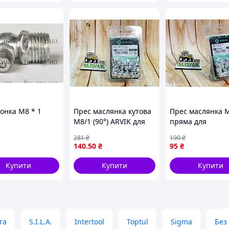
онка М8 * 1
Прес маслянка кутова
Прес маслянка 
М8/1 (90°) ARVIK для
пряма для
зручного
змащування
281
₴
190
₴
обслуговування 16
механізмів 20 шт
140
.50
₴
95
₴
штук
пакованні
Купити
Купити
Купити
та
S.I.L.A.
Intertool
Toptul
Sigma
Без