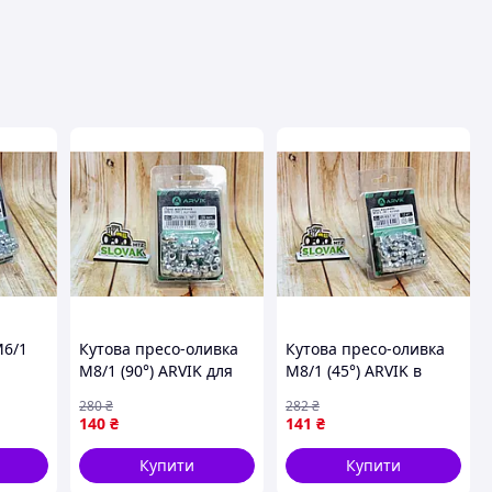
ця
М6/1
Кутова пресо-оливка
Кутова пресо-оливка
М8/1 (90°) ARVIK для
М8/1 (45°) ARVIK в
ук для
зручного змазування
пакованні 16 штук для
280
₴
282
₴
16 штук в пакованні
якісного змащення
140
₴
141
₴
ізмів
обладнання
Купити
Купити