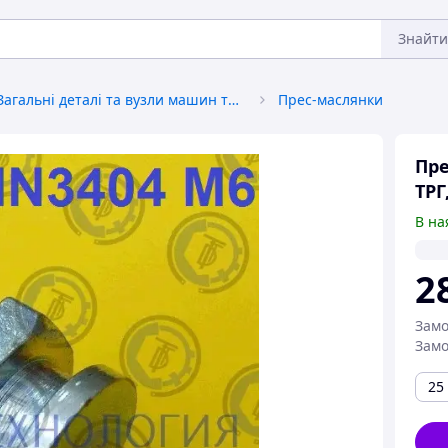
Знайти
Загальні деталі та вузли машин та механізмів
Прес-маслянки
Пре
ТРГ
В на
2
Замо
Замо
25