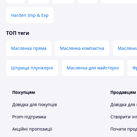
Harden Imp & Exp
ТОП теги
Маслянка пряма
Маслянка компактна
Маслянк
Шприци плунжерні
Маслянка для майстерні
Ф
Покупцям
Продавцям
Довідка для покупців
Довідка для
Prom-підтримка
Створити ін
Акційні пропозиції
Почати прод