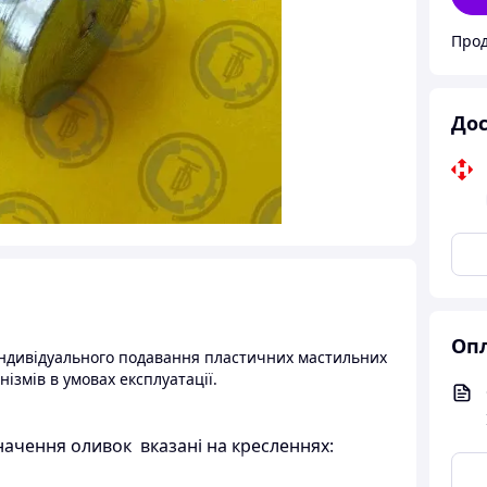
Прод
Дос
Опл
 індивідуального подавання пластичних мастильних
нізмів в умовах експлуатації.
начення оливок вказані на кресленнях: