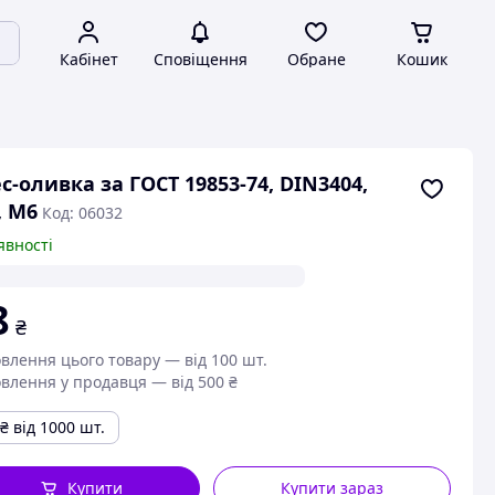
Кабінет
Сповіщення
Обране
Кошик
с-оливка за ГОСТ 19853-74, DIN3404,
, M6
Код: 06032
явності
8
₴
влення цього товару — від 100 шт.
влення у продавця — від 500 ₴
₴
від 1000 шт.
Купити
Купити зараз