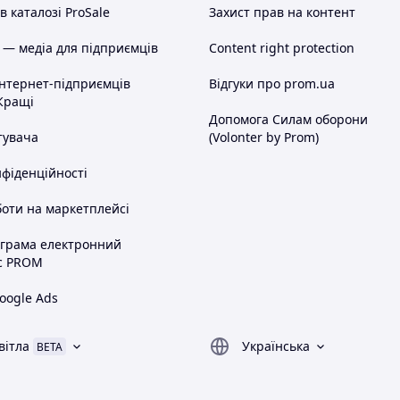
 каталозі ProSale
Захист прав на контент
 — медіа для підприємців
Content right protection
інтернет-підприємців
Відгуки про prom.ua
Кращі
Допомога Силам оборони
тувача
(Volonter by Prom)
нфіденційності
оти на маркетплейсі
ограма електронний
с PROM
oogle Ads
вітла
Українська
BETA