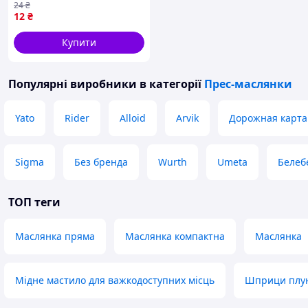
24
₴
промисловості
12
₴
Купити
Популярні виробники
в категорії
Прес-маслянки
Yato
Rider
Alloid
Arvik
Дорожная карта
Sigma
Без бренда
Wurth
Umeta
Белеб
ТОП теги
Маслянка пряма
Маслянка компактна
Маслянка
Мідне мастило для важкодоступних місць
Шприци плу