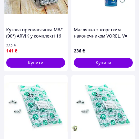
Кутова пресмаслянка М6/1
Маслянка з жорстким
(90°) ARVIK у комплекті 16
наконечником VOREL, V=
штук для професійного
300 мл. [10/100]
282
₴
використання
141
₴
236
₴
Купити
Купити