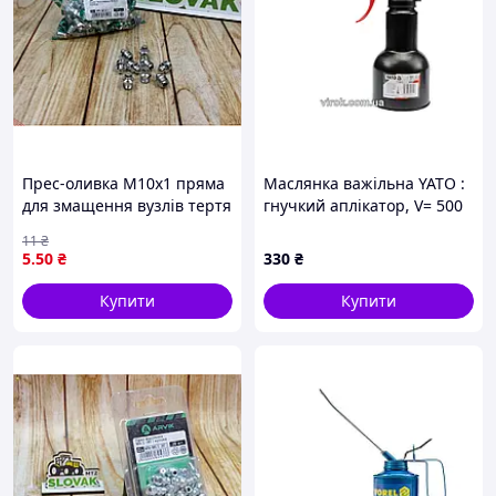
Прес-оливка М10х1 пряма
Маслянка важільна YATO :
для змащення вузлів тертя
гнучкий аплікатор, V= 500
в техніці надійне з'єднання
см³ [10/80]
11
₴
шприца
5
.50
₴
330
₴
Купити
Купити