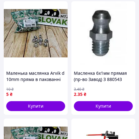
Маленька маслянка Arvik d
Масленка 6х1мм прямая
10mm пряма в пакованні
(пр-во Завод) З 880543
100 штук для зручного
10
₴
3
.40
₴
використання
5
₴
2
.35
₴
Купити
Купити