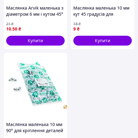
Маслянка Arvik маленька з
Маслянка маленька 10 мм
діаметром 6 мм і кутом 45°
кут 45 градусів для
в пакованні 100 штук для
кріплення та фіксації 100
21
₴
18
₴
зручного використання
штук в пакованні Arvik
10
.50
₴
9
₴
Купити
Купити
Маслянка маленька 10 мм
90° для кріплення деталей
у будівництві ремонту