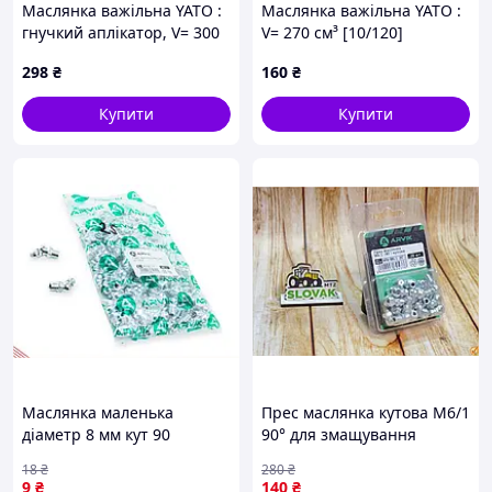
Маслянка важільна YATO :
Маслянка важільна YATO :
гнучкий аплікатор, V= 300
V= 270 см³ [10/120]
см³ [10/120]
298
₴
160
₴
Купити
Купити
Маслянка маленька
Прес маслянка кутова М6/1
діаметр 8 мм кут 90
90° для змащування
градусів для кріплення
механізмів 16 шт. комплект
18
₴
280
₴
деталей у будівництві та
для авто та техніки
9
₴
140
₴