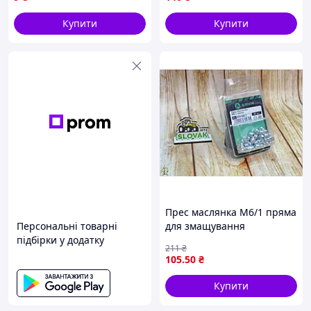
ремонті
Купити
Купити
Прес маслянка М6/1 пряма
Персональні товарні
для змащування
підбірки у додатку
механізмів і вузлів 30 штук
211
₴
зі сталі ARVIK
105
.50
₴
Купити