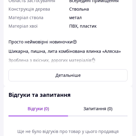
Область застосування
Всередині приміщення
Конструкція дерева
Ствольна
Матеріал ствола
метал
Матеріал хвої
ПВХ
,
пластик
Просто неймовірні новиночки😍
Шикарна, пишна, лита комбінована ялинка «Аляска»
Зроблена з якісних, дорогих матеріалів👌
Литі гілочки, покриті штучним снігом ❄️❄️
Детальніше
Усередині ПВХ, яке робить ялиночку пишною та густою
🌲🌲🌲🌲
Відгуки та запитання
Пройшли всі сертифікати.
Є безперечними для вашої домівки 🏠Не горять, не
Відгуки (0)
Запитання (0)
обсипаються та не мають запаху✔️✔️✔️
Розміри:
1.5 м - 100 + 200 гілок 6 кг
Ще не було відгуків про товар у цього продавця
1.8 м - 150 + 400 гілок 9 кг