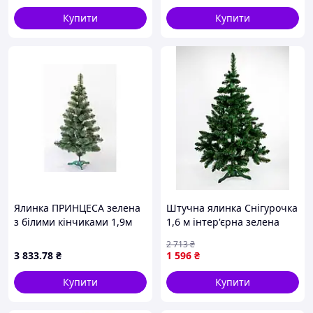
Купити
Купити
Ялинка ПРИНЦЕСА зелена
Штучна ялинка Снігурочка
з білими кінчиками 1,9м
1,6 м інтер'єрна зелена
ТМ ЯЛИНКА ВІД БІЛКИ
Україна FK-12431
2 713
₴
3 833
.78
₴
1 596
₴
Купити
Купити