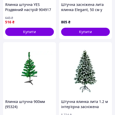
Ялинка штучна YES
Штучна засніжена лита
Різдвяний настрій 904917
ялинка Elegant, 50 см у
0.3 м зелена impulse
горщику
645
₴
516
₴
805
₴
Купити
Купити
Ялинка штучна 900мм
Штучна ялинка лита 1.2 м
(95324)
інтер'єрна засніжена
Україна MK-14844
5 724
₴