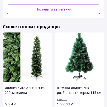
2.2 м - 196/600 гілок 15 кг
2.5 м - 230/800 гілок 20 кг
Поставити запитання
Стовбур – мета.✔️
Підставка – метал✔️
Схоже в інших продавців
Діаметр хвої – 10 см✔️
Упаковка – картонна✔️
Є самовивіз із Брошнів-Осади
В інші міста доставка "Новою поштою" ✅За деталями та
для замовлення пишіть на вайбер: 0987466442 або
телефонуйте.
Ялинка лита Альпійська
Штучна ялинка MIC
220см зелена
розбірна з глітером 115 см
(948856)
1 865
₴
5 084
₴
1 506
.92
₴