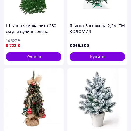
Штучна ялинка лита 230
Ялинка Засніжена 2,2м. ТМ
см для вулиці зелена
КОЛОМИЯ
Україна FK-13393
14 827
₴
8 722
₴
3 865
.33
₴
Купити
Купити