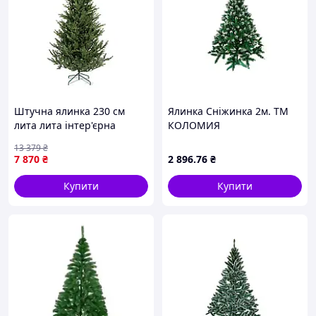
Штучна ялинка 230 см
Ялинка Сніжинка 2м. ТМ
лита лита інтер'єрна
КОЛОМИЯ
зелена FK-12870
13 379
₴
7 870
₴
2 896
.76
₴
Купити
Купити