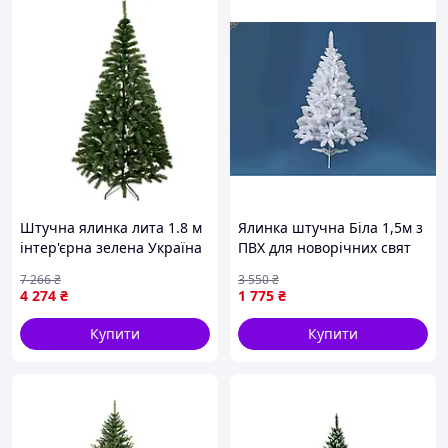
Штучна ялинка лита 1.8 м
Ялинка штучна Біла 1,5м з
інтер'єрна зелена Україна
ПВХ для новорічних свят
GR-9299
прикраса для дому або
7 266
₴
3 550
₴
офісу
4 274
₴
1 775
₴
Купити
Купити