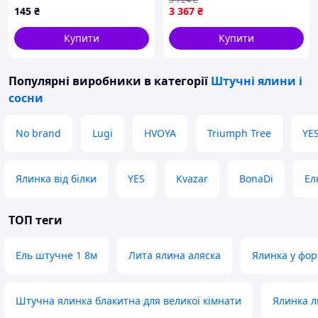
145
₴
3 367
₴
Купити
Купити
Популярні виробники
в категорії
Штучні ялини і
сосни
No brand
Lugi
HVOYA
Triumph Tree
YES
Ялинка від білки
YES
Kvazar
BonaDi
Ел
ТОП теги
Ель штучне 1 8м
Лита ялина аляска
Ялинка у фор
Штучна ялинка блакитна для великої кімнати
Ялинка л