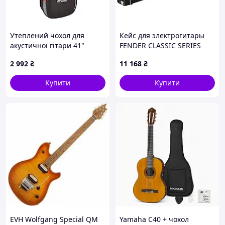
Утеплений чохол для
Кейс для электрогитары
акустичної гітари 41"
FENDER CLASSIC SERIES
Boston W-25-BG (Дредноут)
CASE FOR STRAT/TELE
2 992
₴
11 168
₴
BLACK
Купити
Купити
EVH Wolfgang Special QM
Yamaha C40 + чохол