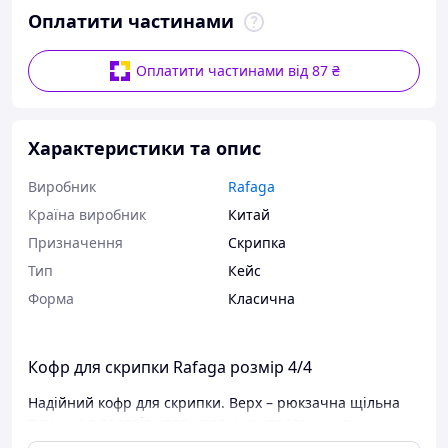
Оплатити частинами
Оплатити частинами від 87 ₴
Характеристики та опис
Виробник
Rafaga
Країна виробник
Китай
Призначення
Скрипка
Тип
Кейс
Форма
Класична
Кофр для скрипки Rafaga розмір 4/4
Надійний кофр для скрипки. Верх – рюкзачна щільна
тканина з водовідштовхувальним просоченням.
Усередині – оксамит сірого / червоного / синього