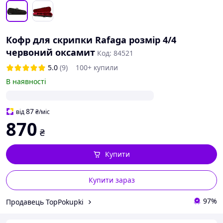
Кофр для скрипки Rafaga розмір 4/4
червоний оксамит
Код: 84521
5.0
(9)
100+ купили
В наявності
87
від
₴
/міс
870
₴
Купити
Купити зараз
97%
Продавець TopPokupki