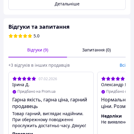
Детальніше
кольору наявність уточнюйте
Оснащений бічною ручкою і 2 плечовими ременями,
що дозволяє носити чохол не тільки в руці, але і як
рюкзак.
Відгуки та запитання
Бокова кишеня на замку, всередині кріплення для 2-х
смичків і невеликий відсік для дрібниць.
5.0
Каркас виготовлений з формованого пінопласту, що
робить кофр надійним і легким.
Відгуки (9)
Запитання (0)
+3 відгуків в інших продавців
Всі
07.02.2026
09.
Ірина Д.
Олександр Я.
Придбано на Prom.ua
Придбано на P
Гарна якість, гарна ціна, гарний
Нормальна які
продавець
ціни. Розміри
Товар гарний, виглядає надійним.
Недоліки
При обережному поводженні
Не виявлено
прослужить достатньо часу. Дякую!
Переваги