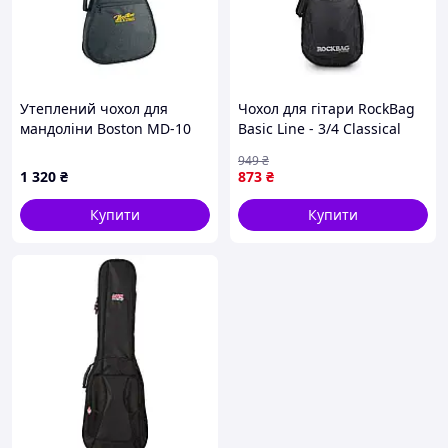
Утеплений чохол для
Чохол для гітари RockBag
мандоліни Boston MD-10
Basic Line - 3/4 Classical
Guitar Gig Bag (RB 20524 B)
949
₴
— Доступний
1 320
₴
873
₴
Купити
Купити