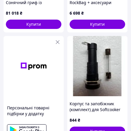
Сонячний гриф із
RockBag + аксесуари
печеного клена
Dunlop
81 018
₴
6 698
₴
Купити
Купити
Корпус та запобіжник
Персональні товарні
(комплект) для Softcooker
підбірки у додатку
Y09/WI-FOOD Sirman
844
₴