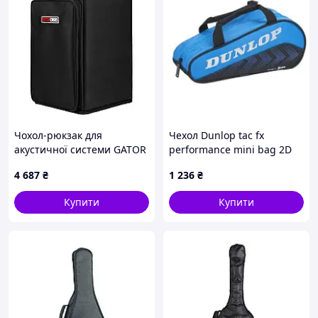
Чохол-рюкзак для
Чехол Dunlop tac fx
акустичної системи GATOR
performance mini bag 2D
G-UNIV-TRANSPORTER-BP -
4 687
₴
1 236
₴
Universal Speaker
Transporter Backpack
Купити
Купити