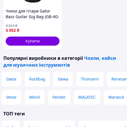
Чохол для гітари Gator
Bass Guitar Gig Bag (GB-4G-
BASS) — Доступний
3 317
₴
3 052
₴
Купити
Популярні виробники
в категорії
Чохли, кейси
для музичних інструментів
Gator
Rockbag
Gewa
Thomann
Renesa
Vevor
Meinl
Fender
MALATEC
Warwick
ТОП теги