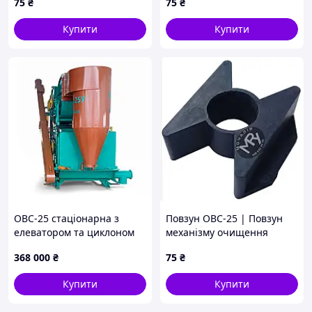
75
₴
75
₴
450х70 ОВС-25 | ОВБ 9034
ЗАВ 10.55.902
Купити
Купити
ОВС-25 стаціонарна з
Повзун ОВС-25 | Повзун
елеватором та циклоном
механізму очищення
решіт ОВС-25 | ОВБ 0186
368 000
₴
75
₴
Купити
Купити