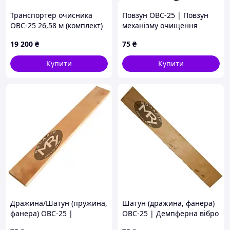
Транспортер очисника
Повзун ОВС-25 | Повзун
ОВС-25 26,58 м (комплект)
механізму очищення
| Запчастини на ОВС-25
решіт ОВС-25 | ОВБ 0186
19 200
₴
75
₴
Купити
Купити
Дражина/Шатун (пружина,
Шатун (дражина, фанера)
фанера) ОВС-25 |
ОВС-25 | Демпферна вібро
Демпферна вібропланка
планка 480х60 ОВС-25 |