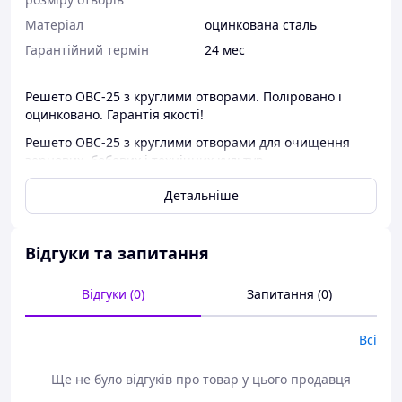
Матеріал
оцинкована сталь
Гарантійний термін
24 мес
Решето ОВС-25 з круглими отворами. Поліровано і
оцинковано. Гарантія якості!
Решето ОВС-25 з круглими отворами для очищення
зернових, бобових і технічних культур.
Підходить для очисника вороху самопередвижного
Детальніше
ОВС-25 та стаціонарного ОВС-25С. В наявності повний
асортимент решіт на очисник вороху ОВС-25 та
ОВС-25С з круглими, поздовжніми і трикутними
Відгуки та запитання
отворами на всі культури.
Характеристики полотен решітних, що пропонуються
Відгуки (0)
Запитання (0)
нашим заводом: відсутність задирок, площинність,
точність розмірів отворів, достатня товщина решета,
Всі
якісний метал. Решета захищені від корозії, поверхня
полірована.
Ще не було відгуків про товар у цього продавця
До Ваших послуг кваліфікована консультація щодо