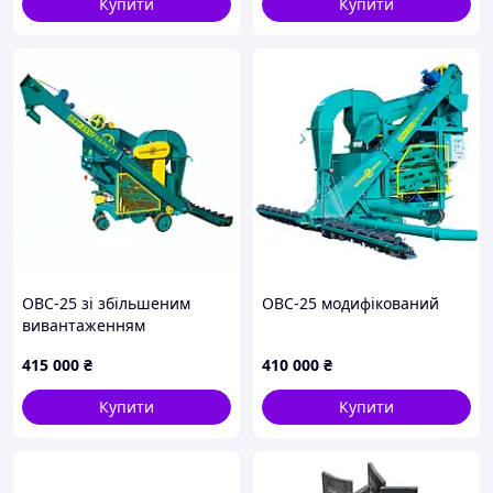
Гарантуємо високу якість пропонованих заводом
Купити
Купити
сільгоспмашин решіт ОВС-25 та ОВС-25С.
До Ваших послуг кваліфікована консультація по підбору
решіт на ОВС-25.
Розмір решета 790х990 мм, товщина залежно від
розміру отворів становить 0.8 мм або 1.0 мм.
Гарантуємо високу якість пропонованих решіт ОВС-25
та ОВС-25С.
ОВС-25 зі збільшеним
ОВС-25 модифікований
вивантаженням
415 000
₴
410 000
₴
Купити
Купити