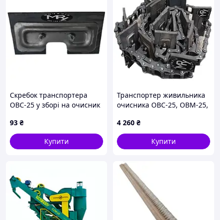
Скребок транспортера
Транспортер живильника
ОВС-25 у зборі на очисник
очисника ОВС-25, ОВМ-25,
ОВС-25, ОВМ-25, ОВУ-25
ОВУ-25 4,82 м |
93
₴
4 260
₴
Транспортер живильника
горизонтальний |
Купити
Купити
01.189.000