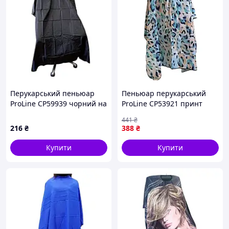
Перукарський пеньюар
Пеньюар перукарський
ProLine CP59939 чорний на
ProLine CP53921 принт
гачках 145х160 см
Бірюзовий камуфляж на
441
₴
гачках 145х160 см
216
₴
388
₴
Купити
Купити