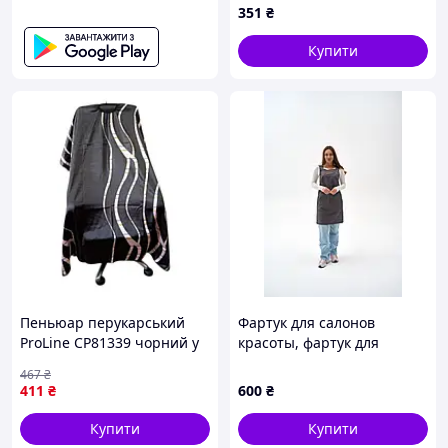
351
₴
145х160 см
Купити
Пеньюар перукарський
Фартук для салонов
ProLine CP81339 чорний у
красоты, фартук для
смужку на гачках 145х160
мастера «Short» сірий
467
₴
см
411
₴
600
₴
Купити
Купити