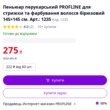
Пеньюар перукарський PROFLINE для
стрижки та фарбування волосся бірюзовий
145×145 см. Арт.: 1235
Код: 1235
4.0
(2)
10+ купили
Готово до відправки
275
₴
392
.85
₴
222
₴
від 60 шт.
Купити
Купити зараз
98%
Продавець Интернет-магазин PROFLINE