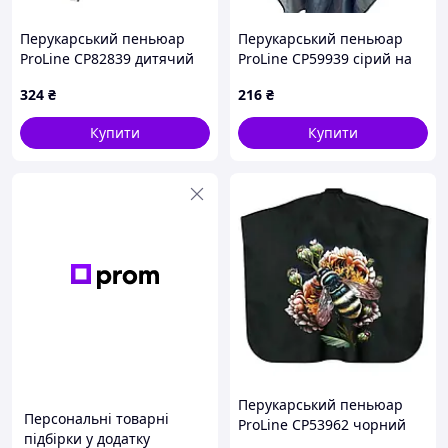
Перукарський пеньюар
Перукарський пеньюар
ProLine CP82839 дитячий
ProLine CP59939 сірий на
Горох чорно-білий на
гачках 145х160 см
324
₴
216
₴
липучці 125х145 см
Купити
Купити
Перукарський пеньюар
Персональні товарні
ProLine CP53962 чорний
підбірки у додатку
Джміль на квітці на гачках