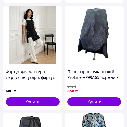
Фартух для мастера,
Пеньюар перукарський
фартух перукаря, фартух
ProLine AP99A65 чорний з
для салонів краси Луна
літерами на гачках
975
₴
143х152 см
680
₴
858
₴
Купити
Купити