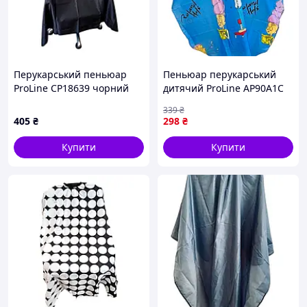
Перукарський пеньюар
Пеньюар перукарський
ProLine CP18639 чорний
дитячий ProLine AP90А1С
щільний на гачках 145х160
синій принт Перукар на
339
₴
см
гачках 95х120 см
405
₴
298
₴
Купити
Купити