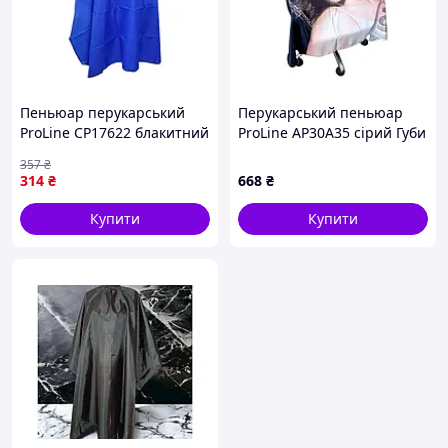
Пеньюар перукарський
Перукарський пеньюар
ProLine CP17622 блакитний
ProLine AP30A35 сірий Губи
на кнопках 125х145 см
на гачках 132х148 см
357
₴
314
₴
668
₴
Купити
Купити