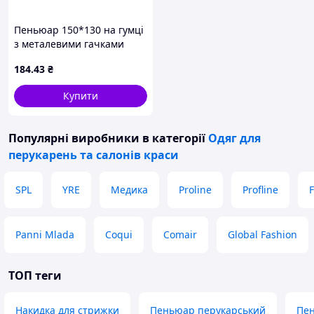
Пеньюар 150*130 на гумці
з металевими гачками
(30*25*1,5см) 21234 ТМ
184
.43
₴
EСТЕТ
Купити
Популярні виробники
в категорії
Одяг для
перукарень та салонів краси
SPL
YRE
Медика
Proline
Profline
F
Panni Mlada
Coqui
Comair
Global Fashion
ТОП теги
Накидка для стрижки
Пеньюар перукарський
Пен