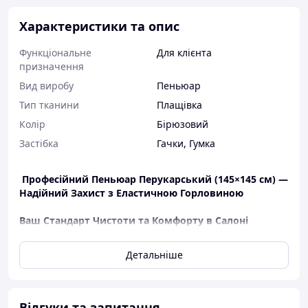
Характеристики та опис
Функціональне
Для клієнта
призначення
Вид виробу
Пеньюар
Тип тканини
Плащівка
Колір
Бірюзовий
Застібка
Гачки
,
Гумка
Професійний Пеньюар Перукарський (145×145 см) —
Надійний Захист з Еластичною Горловиною
Ваш Стандарт Чистоти та Комфорту в Салоні
​Цей перукарський пеньюар великого розміру
розроблений для забезпечення максимального захисту
Детальніше
одягу клієнта під час стрижки, укладання та
фарбування. Поєднання водонепроникної тканини та
інноваційної еластичної горловини гарантує гігієну та
зручність.
Відгуки та запитання