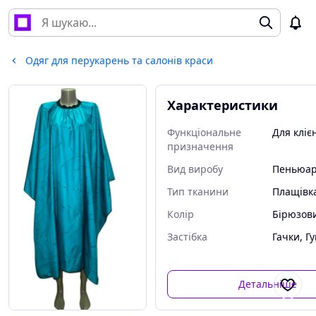
Одяг для перукарень та салонів краси
Характеристики
Функціональне
Для кліє
призначення
Вид виробу
Пеньюа
Тип тканини
Плащівк
Колір
Бірюзов
Застібка
Гачки, Г
Детальніше