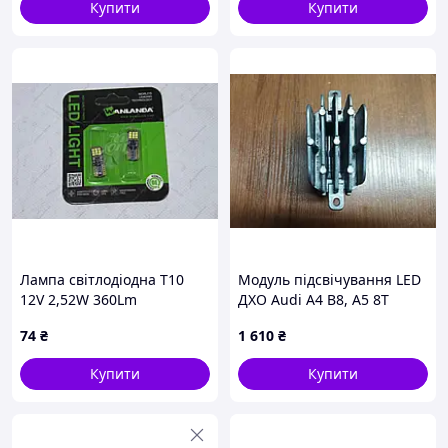
Купити
Купити
Лампа світлодіодна T10
Модуль підсвічування LED
12V 2,52W 360Lm
ДХО Audi A4 B8, A5 8T
(10x27mm)(Yes canbus)
(2013-2017) , 1305715178
74
₴
1 610
₴
(кратно 2) WANLANDA
Купити
Купити