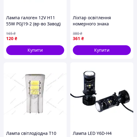
Лампа галоген 12V H11
Ліхтар освітлення
55W PGJ19-2 (вр-во Завод)
номерного знака
ЗЕ
універсальний 12В/24В
165
₴
380
₴
ОЕМ 99OT005E (вр-во
120
₴
361
₴
Polcar Польща) ВСС
Купити
Купити
Лампа світлодіодна T10
Лампа LED Y6D-H4