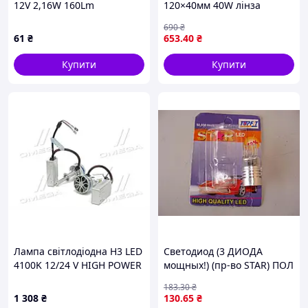
12V 2,16W 160Lm
120×40мм 40W лінза
(12x25mm)(No canbus)
(алюміній) 1шт (вр-во
690
₴
(кратно 2) WANLANDA
Завод) CH
61
₴
653
.40
₴
Купити
Купити
Лампа світлодіодна H3 LED
Светодиод (3 ДИОДА
4100K 12/24 V HIGH POWER
мощных!) (пр-во STAR) ПОЛ
. (DEC-4100H3HP)
LD1012
183
.30
₴
1 308
₴
130
.65
₴