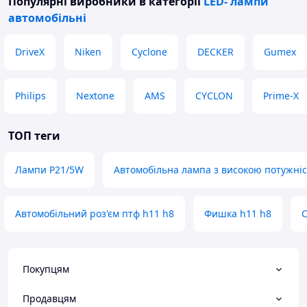
Популярні виробники
в категорії
LED- лампи
автомобільні
DriveX
Niken
Cyclone
DECKER
Gumex
Philips
Nextone
AMS
CYCLON
Prime-X
ТОП теги
Лампи P21/5W
Автомобільна лампа з високою потужні
Автомобільний роз'єм птф h11 h8
Фишка h11 h8
С
Покупцям
Продавцям