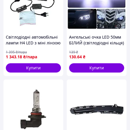
Світлодіодні автомобільні
Ангельські очка LED 50мм
лампи H4 LED з міні лінзою
БІЛИЙ (світлодіодні кільця)
BI-LED (комплект 2ШТ) (вр-
1шт (вр-во Завод) CH
1 395
₴/пара
139
₴
во Тайвань) СН
1 343
.18
₴/пара
130
.64
₴
Купити
Купити