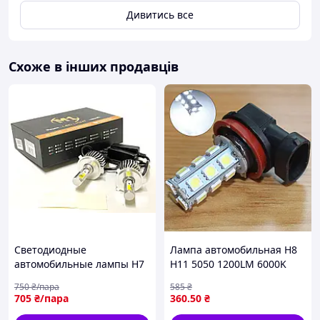
Дивитись все
Схоже в інших продавців
Светодиодные
Лампа автомобильная H8
автомобильные лампы H7
H11 5050 1200LM 6000K
M1 Led 6000K 75W 12V
(цена за 1ШТ) 173.423
750
₴/пара
585
₴
75Вт 12В (комплект 2шт)
705
₴/пара
360
.50
₴
ОЕМ M1-H7 (Завод) ВС