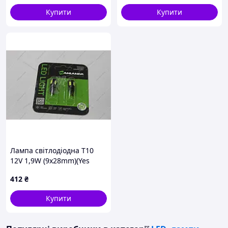
Купити
Купити
Лампа світлодіодна T10
12V 1,9W (9x28mm)(Yes
canbus) (кратно 2)
412
₴
WANLANDA
Купити