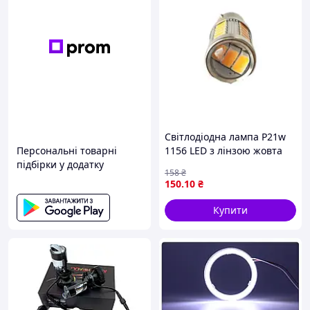
Світлодіодна лампа P21w
Персональні товарні
1156 LED з лінзою жовта
підбірки у додатку
поворотна 50х18х18мм
158
₴
2шт (Завод) ВСС
150
.10
₴
Купити