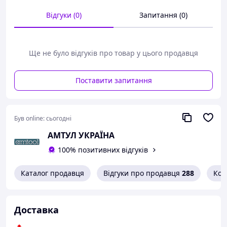
Технічні характеристики:
Відгуки (0)
Запитання (0)
Вага бійця: 300 г.
Загальна вага: 360 г.
Довжина: 300 мм
Ще не було відгуків про товар у цього продавця
Bahco, Швеция
Поставити запитання
Був online:
сьогодні
АМТУЛ УКРАЇНА
100% позитивних відгуків
Каталог продавця
Відгуки про продавця
288
Кон
Доставка