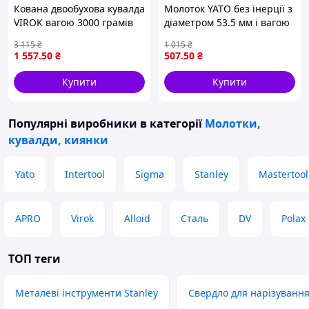
Кована двообухова кувалда
Молоток YATO без інерції з
VIROK вагою 3000 грамів
діаметром 53.5 мм і вагою
для професійного
900 г для зручного
3 115
₴
1 015
₴
використання
використання завдовжки
1 557
.50
₴
507
.50
₴
336 мм
Купити
Купити
Популярні виробники
в категорії
Молотки,
кувалди, киянки
Yato
Intertool
Sigma
Stanley
Mastertool
APRO
Virok
Alloid
Сталь
DV
Polax
ТОП теги
Металеві інструменти Stanley
Свердло для нарізуванн