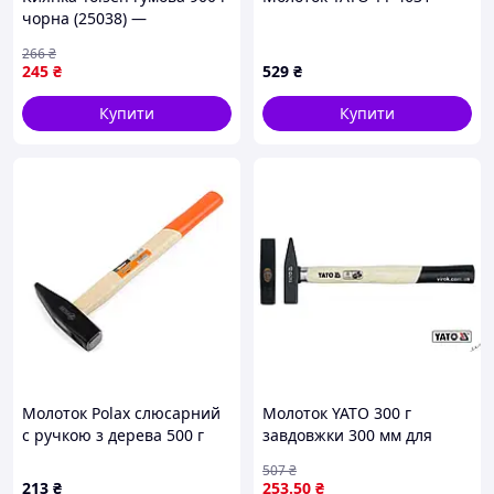
чорна (25038) —
Доступний
266
₴
245
₴
529
₴
Купити
Купити
Молоток Polax слюсарний
Молоток YATO 300 г
c ручкою з дерева 500 г
завдовжки 300 мм для
DIN 1041 (36-028)
слюсарних робіт надійний
507
₴
інструмент для
213
₴
253
.50
₴