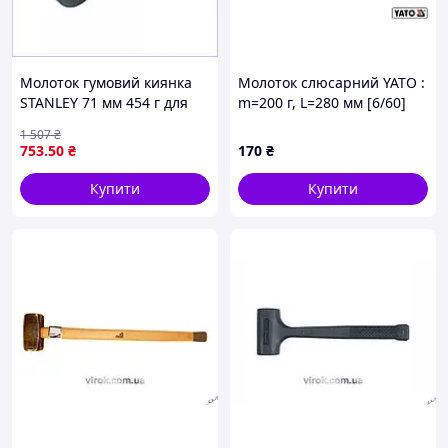
Молоток гумовий киянка
Молоток слюсарний YATO :
STANLEY 71 мм 454 г для
m=200 г, L=280 мм [6/60]
делікатних робіт без
1 507
₴
пошкоджень
753
.50
₴
170
₴
Купити
Купити