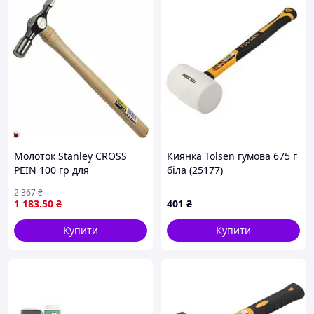
Молоток Stanley CROSS
Киянка Tolsen гумова 675 г
PEIN 100 гр для
біла (25177)
професіоналів та домашніх
2 367
₴
майстрів для точних
1 183
.50
₴
401
₴
ударів і дрібних робіт
Купити
Купити