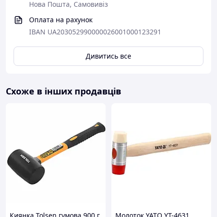
Нова Пошта, Самовивіз
Оплата на рахунок
IBAN UA203052990000026001000123291
Дивитись все
Схоже в інших продавців
Киянка Tolsen гумова 900 г
Молоток YATO YT-4631