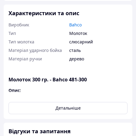
Характеристики та опис
Виробник
Bahco
Тип
Молоток
Тип молотка
слюсарний
Матеріал ударного бойка
сталь
Матеріал ручки
дерево
Молоток 300 гр. - Bahco 481-300
Опис:
Слюсарний молоток німецького типу для роботи
з металом
Детальніше
Ручка з високоякісного ясена, пряме волокно,
без сучків
DIN 1041
Відгуки та запитання
Сертифікація GS