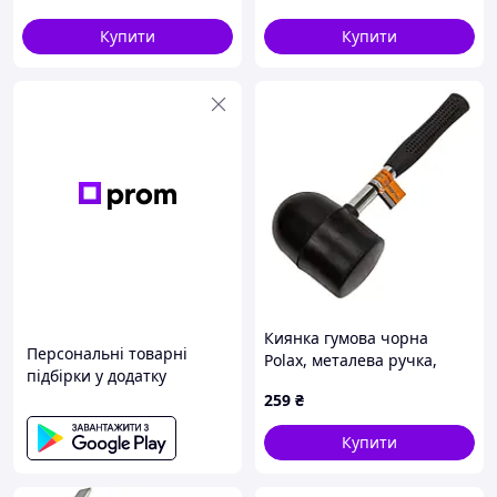
професіоналів
Купити
Купити
Киянка гумова чорна
Персональні товарні
Polax, металева ручка,
підбірки у додатку
1250 г (39-002)
259
₴
Купити