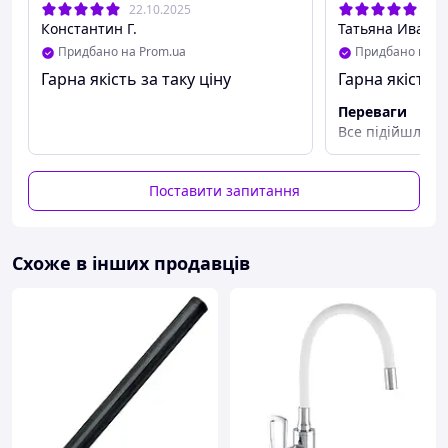
купити
змішувач для гідробоксу S4-10
на 4
22.10.2025
30.
положення!
Константин Г.
Татьяна Иванов
Придбано на Prom.ua
Придбано на P
Гарна якість за таку ціну
Гарна якість з
Переваги
Все підійшло, 
Поставити запитання
Схоже в інших продавців