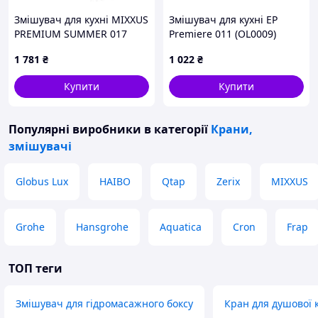
Змішувач для кухні MIXXUS
Змішувач для кухні EP
PREMIUM SUMMER 017
Premiere 011 (OL0009)
BLACK REFL.BLACK з
1 781
₴
1 022
₴
гнучким виливом (Колір
чорний+вилив чорний)
Купити
Купити
(MI6961)
Популярні виробники
в категорії
Крани,
змішувачі
Globus Lux
HAIBO
Qtap
Zerix
MIXXUS
Grohe
Hansgrohe
Aquatica
Cron
Frap
ТОП теги
Змішувач для гідромасажного боксу
Кран для душової 