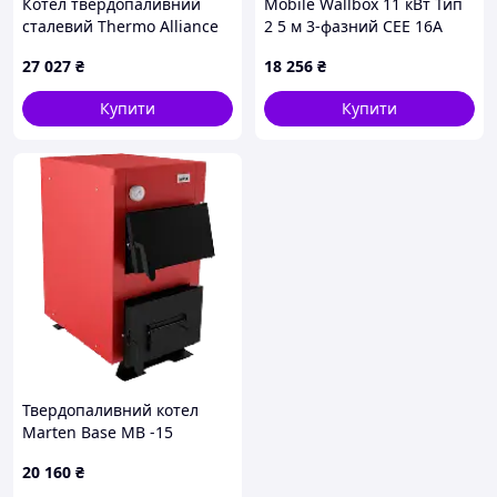
Котел твердопаливний
Mobile Wallbox 11 кВт Тип
сталевий Thermo Alliance
2 5 м 3-фазний CEE 16A
Magnum V 5.0 SF 16
Регламент 6-16A
27 027
₴
18 256
₴
Купити
Купити
Твердопаливний котел
Marten Base MB -15
20 160
₴