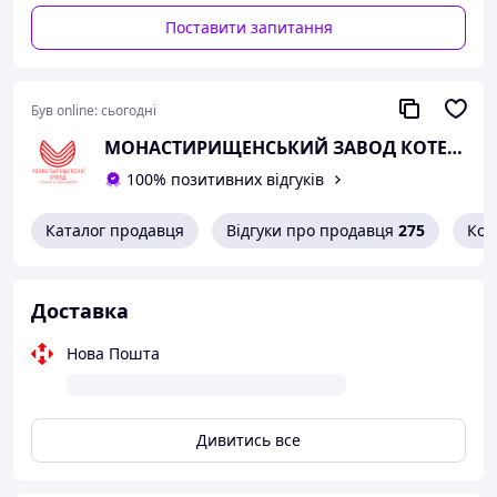
- Реєстрація котлів в органах котлонагляду.
Поставити запитання
Оскільки "Монастирищенський завод котельного
обладнання" є виробником даного обладнання,
відповідно має всі необхідні дозволи, ліцензії та
Був online:
сьогодні
сертифікати для виконання перелічених вище робіт, з
правом запису всіх змін до паспорта котла.
МОНАСТИРИЩЕНСЬКИЙ ЗАВОД КОТЕЛЬНОГО ОБЛАДНАННЯ
100% позитивних відгуків
Каталог продавця
Відгуки про продавця
275
Кон
Доставка
Нова Пошта
Дивитись все