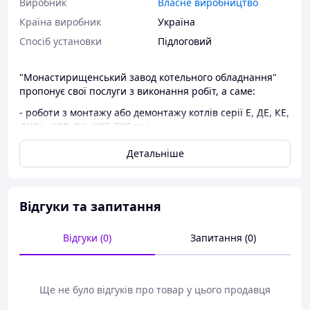
Виробник
Власне виробництво
Країна виробник
Україна
Спосіб установки
Підлоговий
"Монастирищенський завод котельного обладнання"
пропонує свої послуги з виконання робіт, а саме:
- роботи з монтажу або демонтажу котлів серії Е, ДЕ, КЕ,
ДКВр, КСВ, ВК, КВГ, ТВГ та ін.;
- роботи з монтажу або демонтажу котельного та
Детальніше
допоміжного обладнання;
- роботи з реконструкції котлів та котельного
обладнання;
- роботи з пуско-налагодження котельного та
Відгуки та запитання
допоміжного обладнання;
- роботи з переведення парових казанів у водогрійний
режим;
Відгуки (0)
Запитання (0)
- роботи з переведення казанів на інші види палива;
- Ремонтні роботи всього котельного обладнання;
- Переведення парових котлів для роботи до 0,07 МПа;
Ще не було відгуків про товар у цього продавця
- встановлення пальникових пристроїв на промислові
казани;