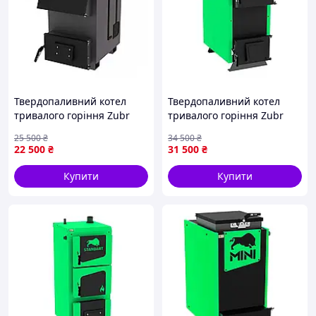
Твердопаливний котел
Твердопаливний котел
тривалого горіння Zubr
тривалого горіння Zubr
Classic 10 кВт на дровах,
Eko 12 кВт на дровах,
25 500
₴
34 500
₴
дров'яний котел опалення
дров'яний котел опалення
22 500
₴
31 500
₴
на твердому паливі для
на твердому паливі для
дому
дому
Купити
Купити