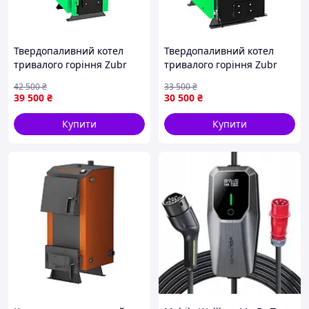
Твердопаливний котел
Твердопаливний котел
тривалого горіння Zubr
тривалого горіння Zubr
Standart 12 кВт на дровах,
Mini 10 кВт на дровах,
42 500
₴
33 500
₴
дров'яний котел опалення
дров'яний котел опалення
39 500
₴
30 500
₴
на твердому паливі для
на твердому паливі для
дому
дому
Купити
Купити