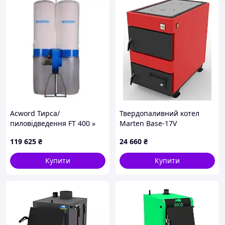
Acword Тирса/
Твердопаливний котел
пиловідведення FT 400 »
Marten Base-17V
119 625
₴
24 660
₴
Купити
Купити