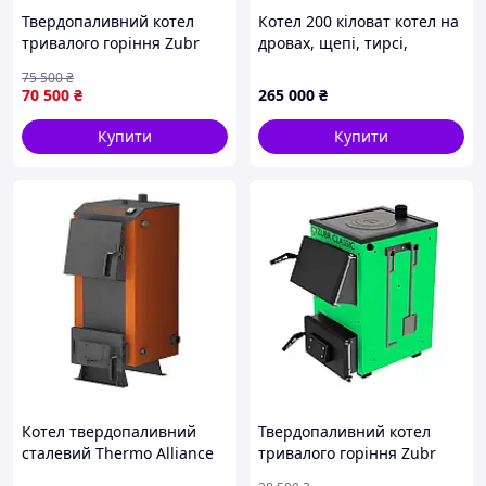
Твердопаливний котел
Котел 200 кіловат котел на
тривалого горіння Zubr
дровах, щепі, тирсі,
Prime 30 кВт на дровах,
пелетах, соломі, котел
75 500
₴
дров'яний котел опалення
твердопаливний 200 кВт
70 500
₴
265 000
₴
на твердому паливі для
дому
Купити
Купити
Котел твердопаливний
Твердопаливний котел
сталевий Thermo Alliance
тривалого горіння Zubr
Magnum V 5.0 SF 20
Classic Termo 10 кВт на