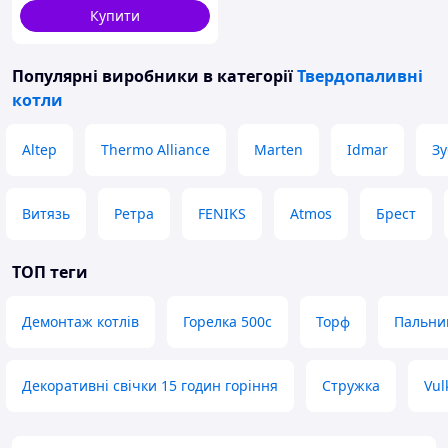
Купити
Популярні виробники
в категорії
Твердопаливні
котли
Altep
Thermo Alliance
Marten
Idmar
Зу
Витязь
Ретра
FENIKS
Atmos
Брест
ТОП теги
Демонтаж котлів
Горелка 500с
Торф
Пальник
Декоративні свічки 15 годин горіння
Стружка
Vul