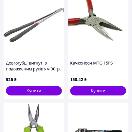
Довгогубці вигнуті з
Качконоси MTC-15PS
подовженим руків'ям 90гр.
CR-V 16"-400мм
526
₴
158
.42
₴
ROCKFORCE RF-5047P3L
Купити
Купити