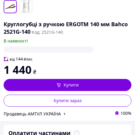
Круглогубці з ручкою ERGOTM 140 мм Bahco
2521G-140
Код: 2521G-140
В наявності
144
від
₴
/міс
1 440
₴
Купити
Купити зараз
100%
Продавець АМТУЛ УКРАЇНА
Оплатити частинами