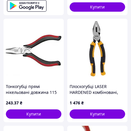
Купити
Тонкогубці прямі
Плоскогубці LASER
нікельовані довжина 115
HARDENED комбіновані,
мм Yato YT-2083
L=200 мм DeWALT
243
.37
₴
1 476
₴
(DWHT82809-0)
Купити
Купити