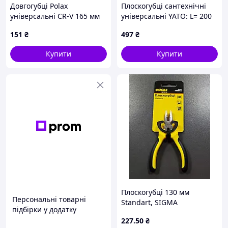
Довгогубці Polax
Плоскогубці сантехнічні
універсальні CR-V 165 мм
універсальні YATO: L= 200
(35-023)
мм [6/48]
151
₴
497
₴
Купити
Купити
Плоскогубці 130 мм
Персональні товарні
Standart, SIGMA
підбірки у додатку
227
.50
₴