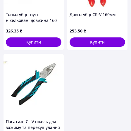
Тонкогубці гнуті
Довгогубці CR-V 160мм
нікельовані довжина 160
мм Yato YT-2026
326
.35
₴
253
.50
₴
Купити
Купити
Пасатижі Cr-V нікель для
зажиму та перекушування