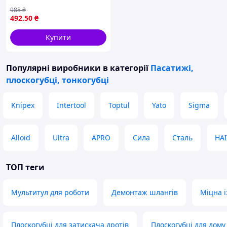
проволоки з
985
₴
ергономічними ручками
492
.50
₴
180 мм
Купити
Популярні виробники
в категорії
Пасатижі,
плоскогубці, тонкогубці
Knipex
Intertool
Toptul
Yato
Sigma
Alloid
Ultra
APRO
Сила
Сталь
HA
ТОП теги
Мультитул для роботи
Демонтаж шлангів
Міцна і
Плоскогубці для затискача дротів
Плоскогубці для дому