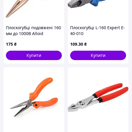
Плоскогубці подовжені 160
Плоскогубці L-160 Expert E-
мм до 1000В Alloid
40-010
175
₴
109
.30
₴
Купити
Купити