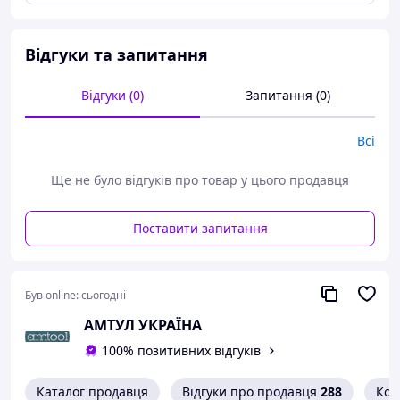
Оздоблення: Оксидування, антикорозійна
обробка
Maтеріал: Високоякісна легована сталь
Відгуки та запитання
Двокомпотінні ручки ERGOTM з жорсткого
поліпропілену з накладками з термопластмаси
забезпечують надійне захоплення
Відгуки (0)
Запитання (0)
Особливо підходять для кручення дроту
Обладнані поворотною пружиною з функцією
Всі
вмикання/вимикання
ISO 5745
Ще не було відгуків про товар у цього продавця
Технічні характеристики:
A: 140,0 мм
Поставити запитання
B: 39,0 мм
C: 14,2 мм
D: 7,0 мм
E: 3,6 мм
Був online:
сьогодні
F: 1,8 мм
АМТУЛ УКРАЇНА
Довжина: 140 мм
Вага: 0.115 гр
100% позитивних відгуків
Bahco, Швеция
Каталог продавця
Відгуки про продавця
288
Кон