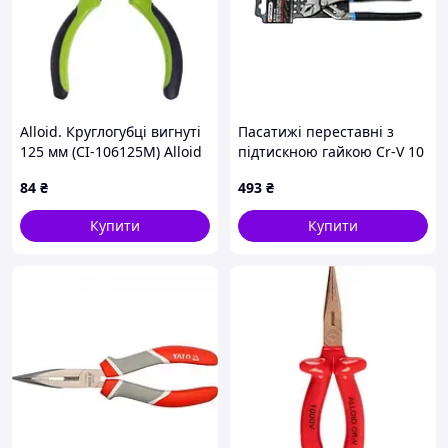
Alloid. Круглогубці вигнуті
Пасатижі переставні з
125 мм (СІ-106125M) Alloid
підтискною гайкою Cr-V 10
(00000030934)
"-250мм Forsage F-
84
₴
493
₴
613BF250
Купити
Купити