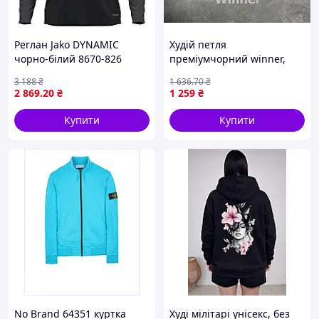
Реглан Jako DYNAMIC
Худій петля
чорно-білий 8670-826
преміумчорний winner,
Чоловіча кофта худі,
3 188
₴
1 636
.70
₴
Молстовка худі чоловіча
2 869
.20
₴
1 259
₴
жіноча базова
Купити
Купити
No Brand 64351 куртка
Худі мілітарі унісекс, без