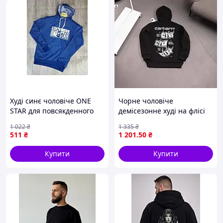
Можна оформити замовлення, натиснувши
кнопку ПЕРЕЗВАЖАЙТЕ МНЕ. Вам тоді не потрібно
заповнювати форму даних, наш менеджер
перетелефонує й всю інформацію для
відправлення можна буде продиктувати
телефоном, якщо вам так зручніше.
Купуючи два світшоти або кілька одиниць одягу в
нашому магазині передбачені додаткові знижки.
Уточнюйте у нашого менеджера.
Худі синє чоловіче ONE
Чорне чоловіче
Приємних вам покупок, і прагнемо вас знову!
STAR для повсякденного
демісезонне худі на флісі
носіння стильний
Carhartt з принтом money
1 022
₴
1 335
₴
комфортний верх одягу
Кархарт ART0078
511
₴
1 201
.50
₴
Купити
Купити