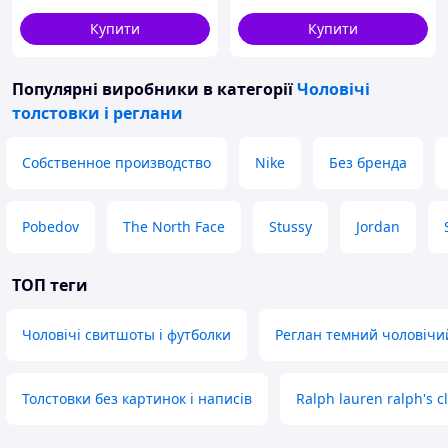
Купити
Купити
Популярні виробники
в категорії
Чоловічі
толстовки і реглани
Собственное производство
Nike
Без бренда
Pobedov
The North Face
Stussy
Jordan
ТОП теги
Чоловічі свитшоты і футболки
Реглан темний чоловічи
Толстовки без картинок і написів
Ralph lauren ralph's 