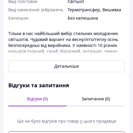
Вид толстовок
Світшот
Вид нанесення зображень
Термотрансфер
,
Вишивка
Капюшон
Без капюшона
Тільки в нас найбільший вибір стильних молодіжних
світшотів. Чудовий варіант на весну/літо/теплу осінь
безпосередньо від виробника. У наявності 10 різних
кольорів (чорний, сірий, бордовий, антрацит, темно-
синій, хакі, жовтий, червоний, білий, синій) Усі доступні
розміри. Вибирайте вподобану річ і оформляйте
Детальніше
замовлення прямо зараз!
Опис світшотів
Відгуки та запитання
Модель — унісекс (підходить як для хлопців, так
і для дівчат)
Відгуки (0)
Запитання (0)
Зручний крій, комфортні світшоти на кожен
день
Приємний до тіла матеріал —
двонитка (тканина постачається безпосередньо з
Ще не було відгуків про товар у цього продавця
Стамбула)
Склад тканини: 85% бавовна, 15% еластан