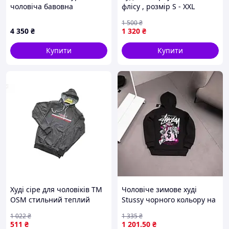
чоловіча бавовна
флісу , розмір S - XXL
Turquoise, 8498A53P6
1 500
₴
4 350
₴
1 320
₴
Купити
Купити
Худі сіре для чоловіків TM
Чоловіче зимове худі
OSM стильний теплий
Stussy чорного кольору на
светр для повсякденного
флісі з капюшоном та
1 022
₴
1 335
₴
носіння та відпочинку
принтом ART0067
511
₴
1 201
.50
₴