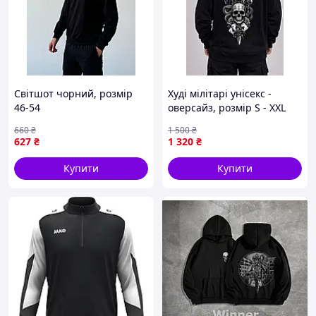
Світшот чорний, розмір
Худі мілітарі унісекс -
46-54
оверсайз, розмір S - XXL
660
₴
1 500
₴
627
₴
1 320
₴
Купити
Купити