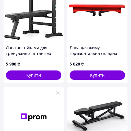
Лава зі стійками для
Лава для жиму
тренувань зі штангою
горизонтальна складна
Gymtek XL700 складана
Red
5 988
₴
5 820
₴
Купити
Купити