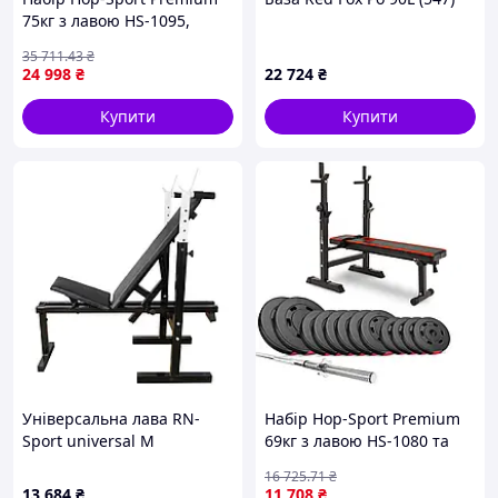
75кг з лавою HS-1095,
штангами та гантелями
35 711
.43
₴
24 998
₴
22 724
₴
Купити
Купити
Універсальна лава RN-
Набір Hop-Sport Premium
Sport universal М
69кг з лавою HS-1080 та
штангою
16 725
.71
₴
13 684
₴
11 708
₴