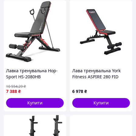
Лавка тренувальна Hop-
Лава тренувальна York
Sport HS-2080HB
Fitness ASPIRE 280 FID
багатофункціональна для
10 554
.29
₴
преса та жиму
7 388
₴
6 978
₴
Купити
Купити