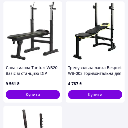
Лава силова Tunturi WB20
Тренувальна лавка Besport
Basic зі станцією DIP
WB-003 горизонтальна для
складна
жиму зі стійкою під штангу
9 561
₴
4 787
₴
Купити
Купити