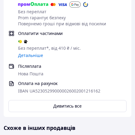
✓
Міцна конструкція
– посилений металевий профіль
Без переплат
для безпеки.
Prom гарантує безпеку
✓
Регульовані стойки та кут нахилу
– гнучкі
Повернемо гроші при відмові від посилки
налаштування під ваші задачі.
Оплатити частинами
✓
Комфортна лавка
– ергономічна форма та
зносостійка оббивка.
✓
Стійкість
– широка база запобігає хитанням навіть
Без переплат*, від 410 ₴ / міс.
при максимальних навантаженнях.
Детальніше
✓
Компактність
– займає мінімум місця, підходить для
залу чи домашніх умов.
Післяплата
Нова Пошта
Лавка WCG-004
– це ідеальний вибір для тих, хто цінує
Оплата на рахунок
універсальність та контроль над тренувальним
IBAN UA523052990000026002001216162
процесом.
Дивитись все
Схоже в інших продавців