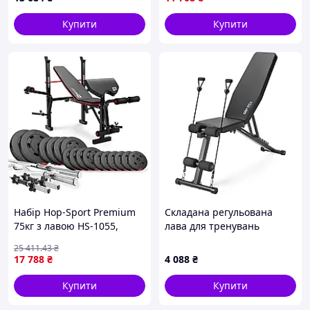
Купити
Купити
Набір Hop-Sport Premium
Складана регульована
75кг з лавою HS-1055,
лава для тренувань
штангами та гантелями
Gymtek XL400 з
25 411
.43
₴
еспандерами для дому
17 788
₴
4 088
₴
Купити
Купити