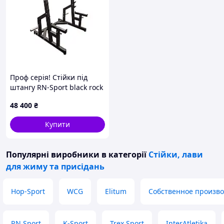
Проф серія! Стійки під
штангу RN-Sport black rock
48 400
₴
Купити
Популярні виробники
в категорії
Стійки, лави
для жиму та присідань
Hop-Sport
WCG
Elitum
Собственное произво
RN Sport
K-Sport
Trex Sport
InterAtletika