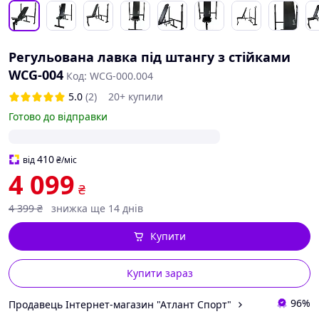
Регульована лавка під штангу з стійками
WCG-004
Код: WCG-000.004
5.0
(2)
20+ купили
Готово до відправки
410
від
₴
/міс
4 099
₴
4 399
₴
знижка ще 14 днів
Купити
Купити зараз
96%
Продавець Інтернет-магазин "Атлант Спорт"