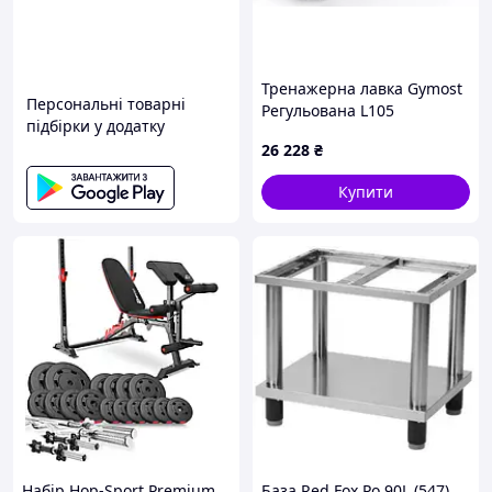
Тренажерна лавка Gymost
Персональні товарні
Регульована L105
підбірки у додатку
26 228
₴
Купити
Набір Hop-Sport Premium
База Red Fox Po 90L (547)