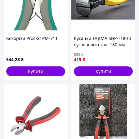
Бокорізи ProsKit PM-711
Кусачки TAJIMA SHP-T180 з
вуглецевої сталі 180 мм
для точної роботи та
838
₴
надійного захоплення
544
.28
₴
419
₴
Купити
Купити