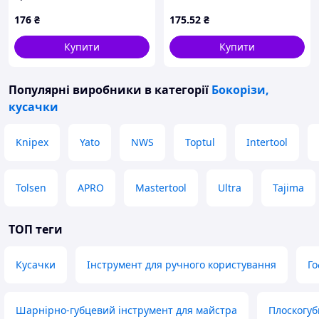
нержавіюча сталь
176
₴
175
.52
₴
Купити
Купити
Популярні виробники
в категорії
Бокорізи,
кусачки
Knipex
Yato
NWS
Toptul
Intertool
Tolsen
APRO
Mastertool
Ultra
Tajima
ТОП теги
Кусачки
Інструмент для ручного користування
Го
Шарнірно-губцевий інструмент для майстра
Плоскогуб