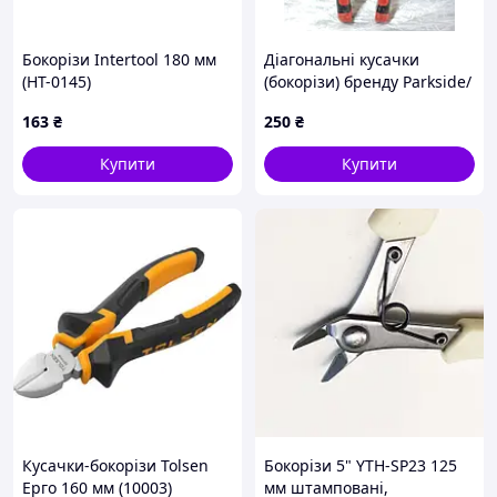
Бокорізи Intertool 180 мм
Діагональні кусачки
(HT-0145)
(бокорізи) бренду Parkside/
PowerfixProfi, розраховані
163
₴
250
₴
на 160 мм.
Купити
Купити
Кусачки-бокорізи Tolsen
Бокорізи 5" YTH-SP23 125
Ерго 160 мм (10003)
мм штамповані,