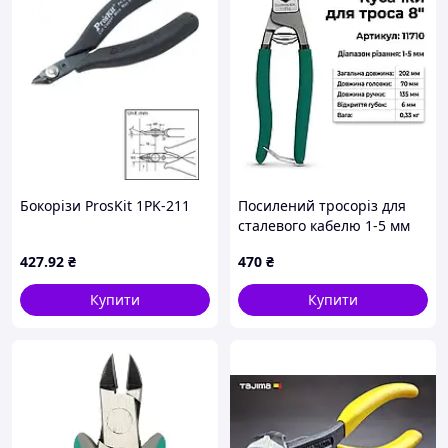
Бокорізи ProsKit 1PK-211
Посилений тросоріз для
сталевого кабелю 1-5 мм
Універсальний з
427
.92
₴
470
₴
поворотною пружиною та
замком
Купити
Купити