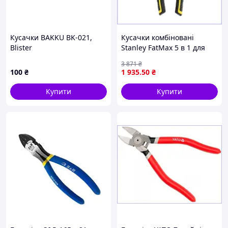
Кусачки BAKKU BK-021,
Кусачки комбіновані
Blister
Stanley FatMax 5 в 1 для
електромонтажу та
3 871
₴
різання дротів і болтів
100
₴
1 935
.50
₴
Купити
Купити