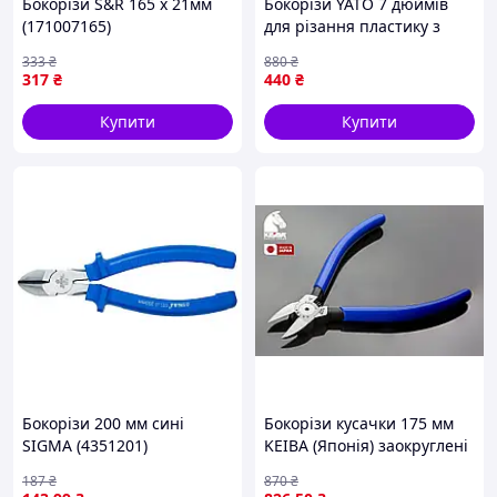
Бокорізи S&R 165 x 21мм
Бокорізи YATO 7 дюймів
(171007165)
для різання пластику з
ергономічною ручкою та
333
₴
880
₴
максимальним діаметром
317
₴
440
₴
5 мм
Купити
Купити
Бокорізи 200 мм сині
Бокорізи кусачки 175 мм
SIGMA (4351201)
KEIBA (Японія) заокруглені
PL-717 для пластику
187
₴
870
₴