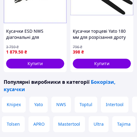
Кусачки ESD NWS
Кусачки торцеві Yato 180
діагональні для
мм для розрізання дроту
електроніки 118 мм із
та кріплення високоміцні
3 759
₴
796
₴
твердістю 54-56 HRC для
та надійні
1 879
.50
₴
398
₴
точного різання
Купити
Купити
Популярні виробники
в категорії
Бокорізи,
кусачки
Knipex
Yato
NWS
Toptul
Intertool
Tolsen
APRO
Mastertool
Ultra
Tajima