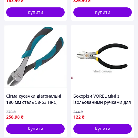
143
.99
₴
826
.50
₴
Купити
Купити
Сігма кусачки діагональні
Бокорізи VOREL міні з
180 мм сталь 58-63 HRC,
ізольованими ручками для
E222C1182
обробки проводів та
370
₴
244
₴
деталей 110 мм
258
.98
₴
122
₴
Купити
Купити