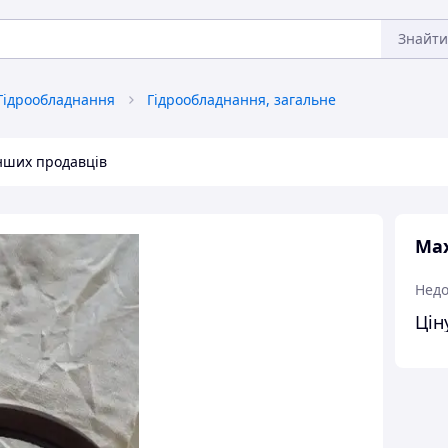
Знайти
Гідрообладнання
Гідрообладнання, загальне
інших продавців
Мах
Недо
Цін