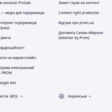
 каталозі ProSale
Захист прав на контент
 — медіа для підприємців
Content right protection
інтернет-підприємців
Відгуки про prom.ua
Кращі
Допомога Силам оборони
тувача
(Volonter by Prom)
нфіденційності
оти на маркетплейсі
ограма електронний
с PROM
oogle Ads
вітла
Українська
BETA