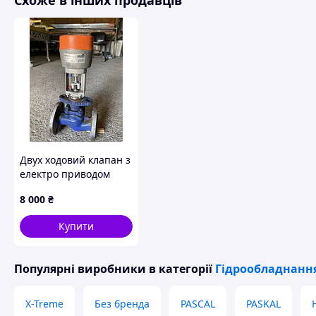
Схоже в інших продавців
Двух ходовий клапан з
електро приводом
Belimo
8 000
₴
Купити
Популярні виробники
в категорії
Гідрообладнання
X-Treme
Без бренда
PASCAL
PASKAL