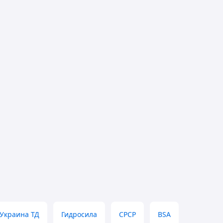
Украина ТД
Гидросила
СРСР
BSA