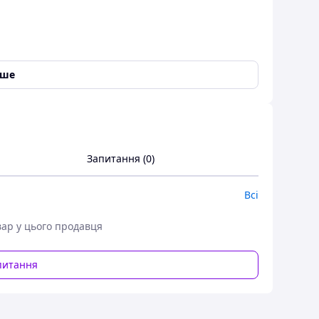
іше
Запитання (0)
Всі
вар у цього продавця
питання