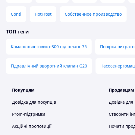
Conti
HotFrost
Собственное производство
ТОП теги
Камлок хвостовик e300 під шланг 75
Повірка витрато
Гідравлічний зворотний клапан G20
Насосенергома
Покупцям
Продавцям
Довідка для покупців
Довідка для
Prom-підтримка
Створити ін
Акційні пропозиції
Почати прод