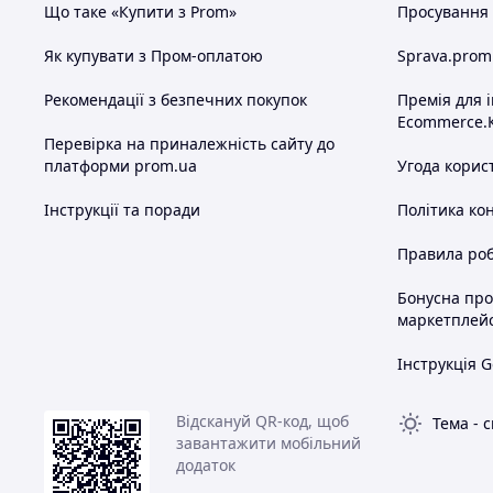
Що таке «Купити з Prom»
Просування в
Як купувати з Пром-оплатою
Sprava.prom
Рекомендації з безпечних покупок
Премія для 
Ecommerce.
Перевірка на приналежність сайту до
платформи prom.ua
Угода корис
Інструкції та поради
Політика ко
Правила роб
Бонусна пр
маркетплей
Інструкція G
Відскануй QR-код, щоб
Тема
-
с
завантажити мобільний
додаток