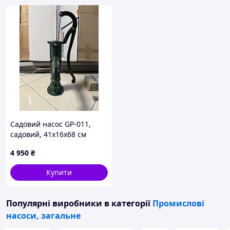
352.10.32.00 Клапан 1
352.10.60.00 Клапан 1
352.10.61.00 Клапан 1
Д-14247 Клапан 1
352.02.01.32 Кільце 1
352.02.01.40 Кільце 1
352.10.01.59 Кришка задня 1
352.10.01.60 Кришка передня 1
Садовий насос GP-011,
1.2-50х70-1 гумова Манжета армована 1
садовий, 41x16x68 см
1.2-60х85-1 гумова Манжета армована 1
4 950
₴
352.10.07.00 Масловіддільник 1
Купити
352.10.01.06 Напрямна 1
352.10.01.07 Напрямна 1
Популярні виробники
в категорії
Промислові
352.17.01.09 Напрямна 1
насоси, загальне
352.10.00.06-01 Підстава 1