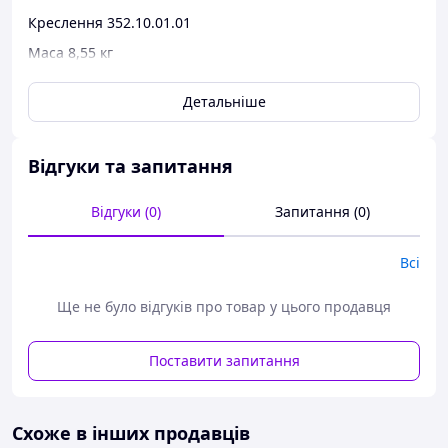
Креслення 352.10.01.01
Маса 8,55 кг
Ціна 135 USD
Детальніше
Відгуки та запитання
Відгуки (0)
Запитання (0)
Всі
Позначення Найменування Шт. в насосі
Ще не було відгуків про товар у цього продавця
запчастини запчастини
Поставити запитання
352.10.01.01 Вал 1
352.10.17.04 Диск 1
352.10.17.07 Диск 1
Схоже в інших продавців