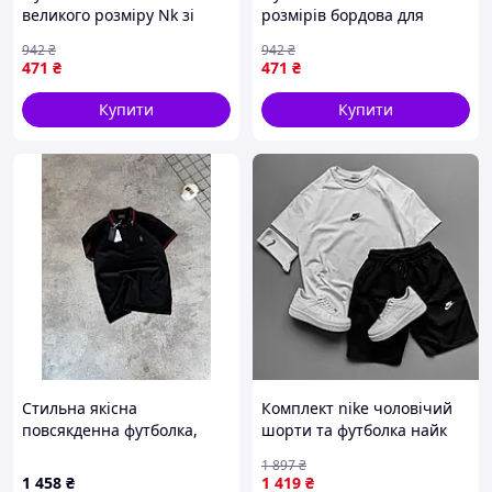
великого розміру Nk зі
розмірів бордова для
100% бавовни для
повсякденного носіння зі
942
₴
942
₴
повсякденного носіння
100% бавовни ТМ OSM
471
₴
471
₴
блакитна ТМ OSM
Купити
Купити
Стильна якісна
Комплект nike чоловічий
повсякденна футболка,
шорти та футболка найк
POLO S JR158
Shopingo
1 897
₴
1 458
₴
1 419
₴