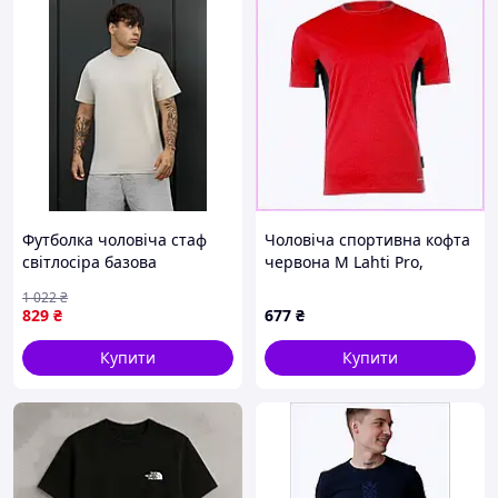
Футболка чоловіча стаф
Чоловіча спортивна кофта
світлосіра базова
червона М Lahti Pro,
однотонна Staff no mardi
7B753K41K8
1 022
₴
light gray Seli
829
₴
677
₴
Купити
Купити