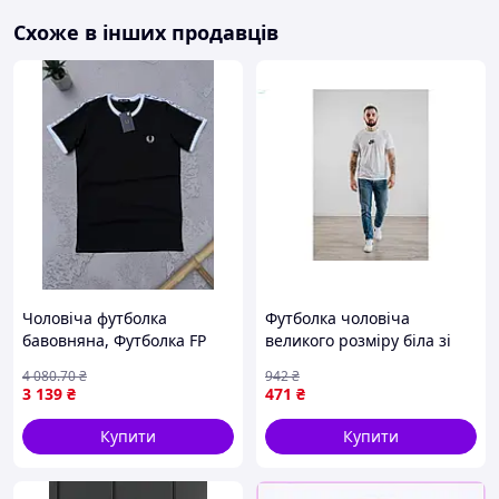
як не виробляються масово по всій Україні. Наші вишиванки
Схоже в інших продавців
продаються
від виробника
. Тому торгівля відбувається
як
оптом
, так і
вроздріб
. Вишиваночки продаються в деяких
районах Карпат. Користуються популярністю на
Сорочинському ярмарку.
Чоловіча футболка
Футболка чоловіча
бавовняна, Футболка FP
великого розміру біла зі
Чорна
100% бавовни для
4 080
.70
₴
942
₴
повсякденного носіння та
3 139
₴
471
₴
комфорту
Купити
Купити