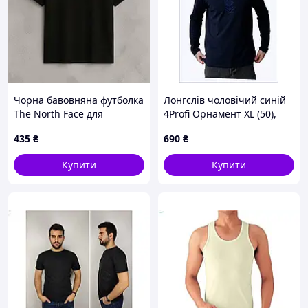
Чорна бавовняна футболка
Лонгслів чоловічий синій
The North Face для
4Profi Орнамент XL (50),
чоловіків з білим
B8684B18T1
435
₴
690
₴
логотипом на грудях
ART0170
Купити
Купити