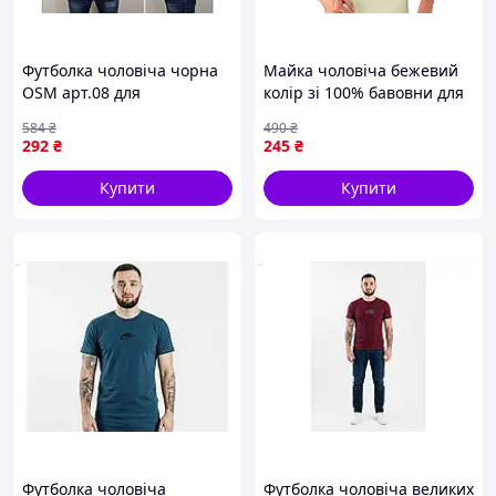
Футболка чоловіча чорна
Майка чоловіча бежевий
OSM арт.08 для
колір зі 100% бавовни для
повсякденного носіння
повсякденного носіння та
584
₴
490
₴
стильна та зручна
комфортного стилю
292
₴
245
₴
Купити
Купити
Футболка чоловіча
Футболка чоловіча великих