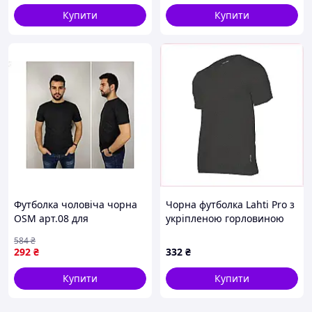
Купити
Купити
Футболка чоловіча чорна
Чорна футболка Lahti Pro з
OSM арт.08 для
укріпленою горловиною
повсякденного носіння
розмір L A7A753A395
584
₴
стильна та зручна
292
₴
332
₴
Купити
Купити