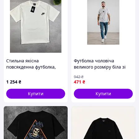
Стильна якісна
Футболка чоловіча
повсякденна футболка,
великого розміру біла зі
Футболка Nike M D-G681
100% бавовни для
942
₴
повсякденного носіння та
1 254
₴
471
₴
комфорту
Купити
Купити