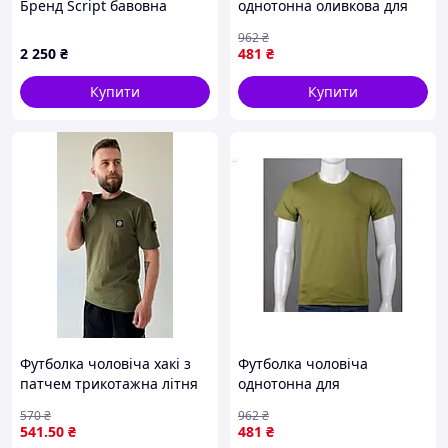
Бренд Script бавовна
однотонна оливкова для
розмір L, E855A6864
повсякденного носіння з
962
₴
бавовни з еластаном
2 250
₴
481
₴
Купити
Купити
Футболка чоловіча хакі з
Футболка чоловіча
патчем трикотажна літня
однотонна для
стильна зручна практична
повсякденного носіння з
570
₴
962
₴
UZQtime3039
бавовни та еластану колір
541
.50
₴
481
₴
хакі