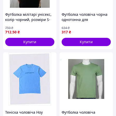
Футболка мілітарі унісекс,
Футболка чоловіча чорна
колір чорний, розміри S-
однотонна для
XXL
повсякденного носіння
750
₴
634
₴
розмір 54 2XL ТМ Житосвіт
712
.50
₴
317
₴
Купити
Купити
Теніска чоловіча Ноу
Футболка чоловіча