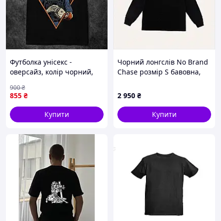
Футболка унісекс -
Чорний лонгслів No Brand
оверсайз, колір чорний,
Chase розмір S бавовна,
розмір S - XXL
85PM22B802
900
₴
855
₴
2 950
₴
Купити
Купити