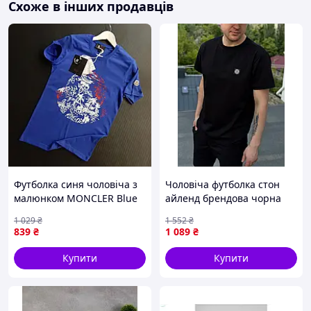
Схоже в інших продавців
як не виробляються масово по всій Україні. Наші вишиванки
від виробника
продаються
. Тому торгівля відбувається як
оптом
роздріб
, так і
. Вишиваночки продаються в деяких
районах Карпат. Користуються популярністю на
Сорочинському ярмарку.
Футболка синя чоловіча з
Чоловіча футболка стон
малюнком MONCLER Blue
айленд брендова чорна
монклер монклір Seli
однотонна базова STONE
1 029
₴
1 552
₴
ISLAND Seli
839
₴
1 089
₴
Купити
Купити