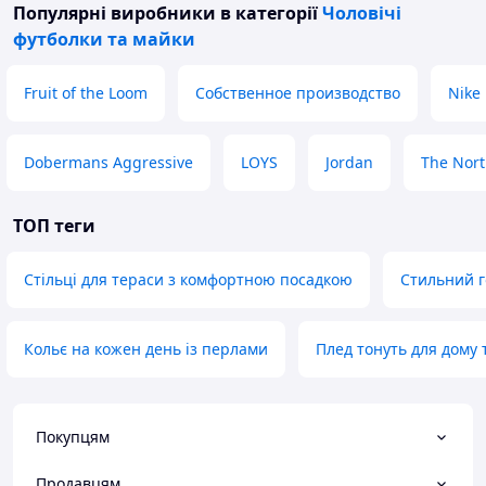
Популярні виробники
в категорії
Чоловічі
футболки та майки
Fruit of the Loom
Собственное производство
Nike
Dobermans Aggressive
LOYS
Jordan
The Nort
ТОП теги
Стільці для тераси з комфортною посадкою
Стильний г
Кольє на кожен день із перлами
Плед тонуть для дому 
Покупцям
Продавцям