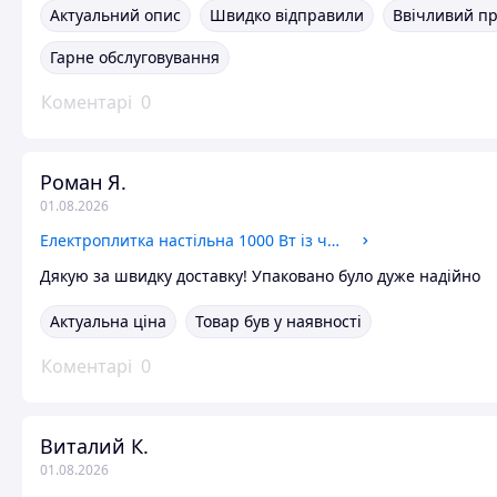
Актуальний опис
Швидко відправили
Ввічливий п
Гарне обслуговування
Коментарі
0
Роман Я.
01.08.2026
Електроплитка настільна 1000 Вт із чавунними конфорками біла модель HP-01S
Дякую за швидку доставку! Упаковано було дуже надійно
Актуальна ціна
Товар був у наявності
Коментарі
0
Виталий К.
01.08.2026