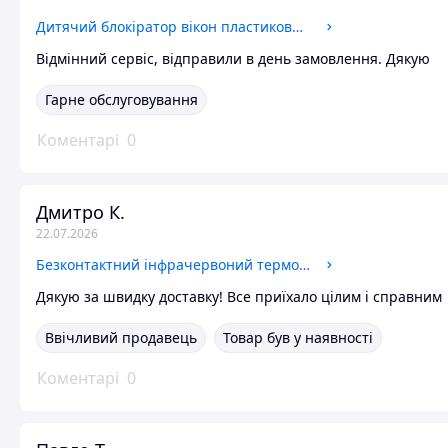
Дитячий блокіратор вікон пластиковий 15 см 200 см сірий для безпеки дітей
Відмінний сервіс, відправили в день замовлення. Дякую
Гарне обслуговування
Коментарі
0
Дмитро К.
22.07.2026
Безконтактний інфрачервоний термометр DT-8826 з точністю вимірювання 0 1 °C для вимірювання температури на лобі
Дякую за швидку доставку! Все приїхало цілим і справним
Ввічливий продавець
Товар був у наявності
Коментарі
0