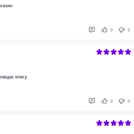
агазин
0
0
повідає опису
0
0