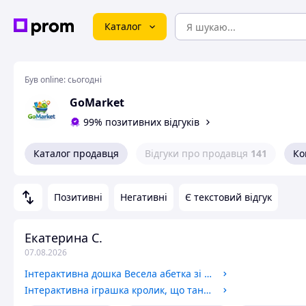
Каталог
Був online:
сьогодні
GoMarket
99% позитивних відгуків
Каталог продавця
Відгуки про продавця
141
Ко
Позитивні
Негативні
Є текстовий відгук
Екатерина С.
07.08.2026
Інтерактивна дошка Весела абетка зі звуковими ефектами для навчання дітей 1-3 років пластик GR-14120
Інтерактивна іграшка кролик, що танцює, з музикою і світлом для дітей від 3 років сірий GR-13887