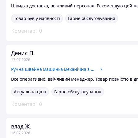
Швидка доставка, ввічливий персонал. Рекомендую цей м
Товар був у наявності
Гарне обслуговування
Коментарі
0
Денис П.
17.07.2026
Ручна швейна машинка механічна з автоматичним формуванням петлі біла Handy stitch WJ-07 для домашнього використання
Все оперативно, ввічливий менеджер. Товар повністю від
Актуальна ціна
Гарне обслуговування
Коментарі
0
влад Ж.
16.07.2026