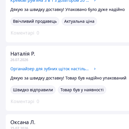
Кремові рум'яна 3 в 1 з дозатором 20 мл зволожувальні матові рожево-коралові для щік губ і повік
Дякую за швидку доставку! Упаковано було дуже надійно
Ввічливий продавець
Актуальна ціна
Коментарі
0
Наталія Р.
26.07.2026
Органайзер для зубних щіток настільна пластикова біла висота 17.6 см довжина 12.8 см
Дякую за швидку доставку! Товар був надійно упакований
Швидко відправили
Товар був у наявності
Коментарі
0
Оксана Л.
25.07.2026