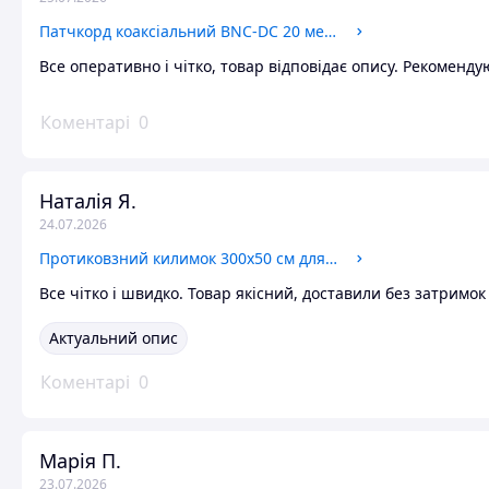
Патчкорд коаксіальний BNC-DC 20 метрів чорний із високоякісної міді для відеоспостереження
Все оперативно і чітко, товар відповідає опису. Рекоменду
Коментарі
0
Наталія Я.
24.07.2026
Протиковзний килимок 300х50 см для шафи пластик білий Ruhhy GR-7324
Все чітко і швидко. Товар якісний, доставили без затримок
Актуальний опис
Коментарі
0
Марія П.
23.07.2026