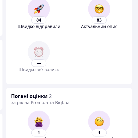
84
83
Швидко відправили
Актуальний опис
—
Швидко зв'язались
Погані оцінки
2
за рік на Prom.ua та Bigl.ua
1
1