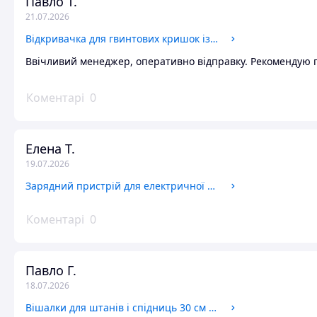
Павло Т.
21.07.2026
Відкривачка для гвинтових кришок із гнучкою конструкцією для банок 2.4 см 10.2 см білий CS-0772
Ввічливий менеджер, оперативно відправку. Рекомендую 
Коментарі
0
Елена Т.
19.07.2026
Зарядний пристрій для електричної зубної щітки 220-240 В Oral-B GR-8538
Коментарі
0
Павло Г.
18.07.2026
Вішалки для штанів і спідниць 30 см 4 шт. чорні металеві переносні універсальні