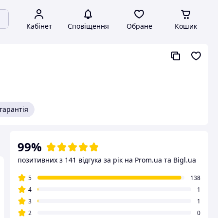
Кабінет
Сповіщення
Обране
Кошик
гарантія
99%
позитивних з 141 відгука за рік
на Prom.ua та Bigl.ua
5
138
4
1
3
1
2
0