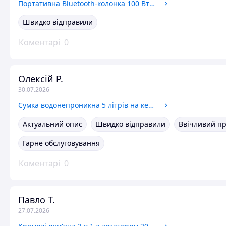
Портативна Bluetooth-колонка 100 Вт USB AUX чорний Hopestar A60 для бездротового прослуховування музики
Швидко відправили
Коментарі
0
Олексій Р.
30.07.2026
Сумка водонепроникна 5 літрів на кермо самоката жорстка з 4 кишенями чорна Trizand GR-7582
Актуальний опис
Швидко відправили
Ввічливий п
Гарне обслуговування
Коментарі
0
Павло Т.
27.07.2026