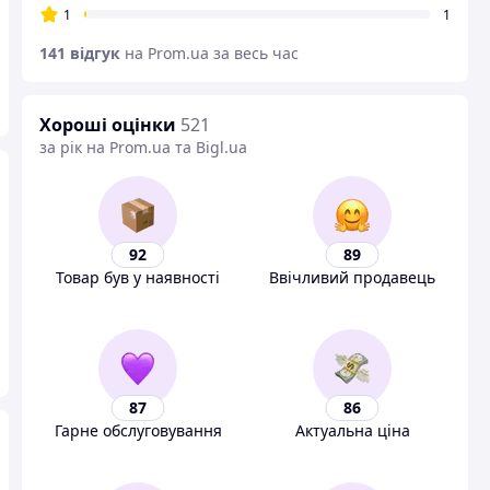
1
1
141 відгук
на Prom.ua за весь час
Хороші оцінки
521
за рік на Prom.ua та Bigl.ua
92
89
Товар був у наявності
Ввічливий продавець
87
86
Гарне обслуговування
Актуальна ціна