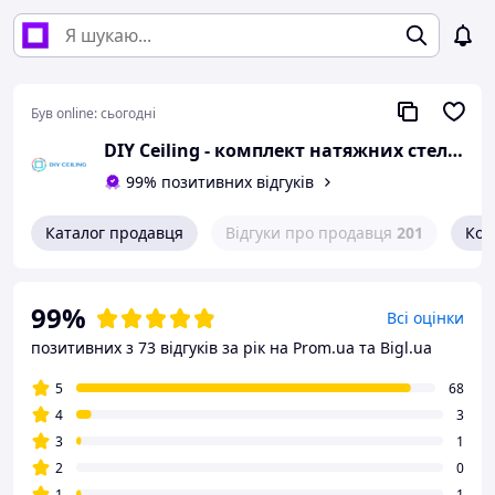
Був online:
сьогодні
DIY Ceiling - комплект натяжних стель своїми руками
99% позитивних відгуків
Каталог продавця
Відгуки про продавця
201
Кон
99%
Всі оцінки
позитивних з 73 відгуків за рік
на Prom.ua та Bigl.ua
5
68
4
3
3
1
2
0
1
1