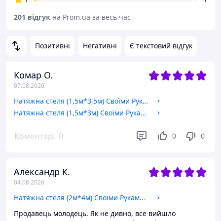
201 відгук
на Prom.ua за весь час
Позитивні
Негативні
Є текстовий відгук
Комар О.
07.08.2026
Натяжна стеля (1,5м*3,5м) Своїми Руками БІЛА МАТОВА. Натяжна стеля Зроби Сам комплект №15
Натяжна стеля (1,5м*3м) Своїми Руками БІЛА МАТОВА. Натяжна стеля Зроби Сам комплект №14
Коментарі
0
0
0
Александр К.
04.08.2026
Натяжна стеля (2м*4м) Своїми Руками БІЛА МАТОВА. Натяжна стеля Зроби Сам комплект №25
Продавець молодець. Як не дивно, все вийшло