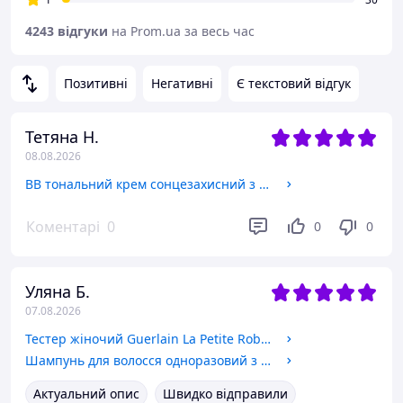
4243 відгуки
на Prom.ua за весь час
Позитивні
Негативні
Є текстовий відгук
Тетяна Н.
08.08.2026
BB тональний крем сонцезахисний з муцином равлика 9 в 1 Sadoer Gold Snail SPF50+ PA+++ 40 g (Ivory Color)
Коментарі
0
0
0
Уляна Б.
07.08.2026
Тестер жіночий Guerlain La Petite Robe Noire 40 ml
Шампунь для волосся одноразовий з імбиром Images Shampoo Ginger Luxur Softening 8 g
Актуальний опис
Швидко відправили