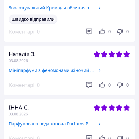
Зволожувальний Крем для обличчя з овечим молоком Sadoer Boseine Moisturizing Goat Milk Cream 120g
Швидко відправили
Коментарі
0
0
0
Наталія З.
03.08.2026
Мініпарфуми з феномонами жіночий Giorgio Armani Si 3х15 мл
Коментарі
0
0
0
ІННА С.
03.08.2026
Парфумована вода жіноча Parfums Parour Parfum D'or by Kristel Saint Martin 100 ml (Оригінал)
Коментарі
0
0
0