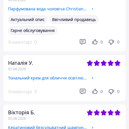
Парфумована вода чоловіча Christian Dior Sauvage ліцензія 100 ml
Актуальний опис
Ввічливий продавець
Гарне обслуговування
Коментарі
0
0
0
Наталія У.
05.08.2026
Тональний крем для обличчя освітлювальний Enough Collagen 3 в 1 SPF15 No13 100 ml
Коментарі
0
0
0
Вікторія Б.
05.08.2026
Кератиновий безсульфатний шампунь Lador Keratin LPP Shampoo 150 ml