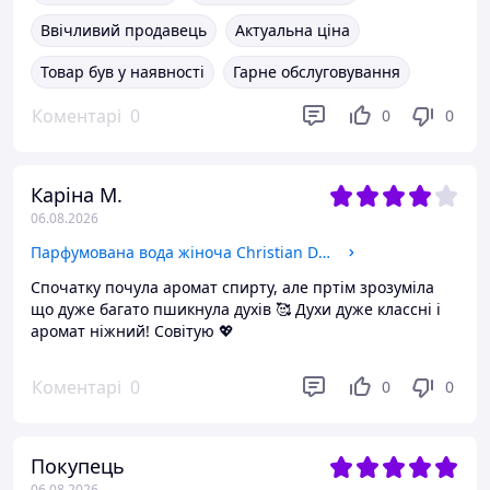
Ввічливий продавець
Актуальна ціна
Товар був у наявності
Гарне обслуговування
Коментарі
0
0
0
Каріна М.
06.08.2026
Парфумована вода жіноча Christian Dior Miss Dior Cherie Blooming Bouquet ліцензія 100ml
Спочатку почула аромат спирту, але пртім зрозуміла
що дуже багато пшикнула духів 🥰 Духи дуже классні і
аромат ніжний! Совітую 💖
Коментарі
0
0
0
Покупець
06.08.2026