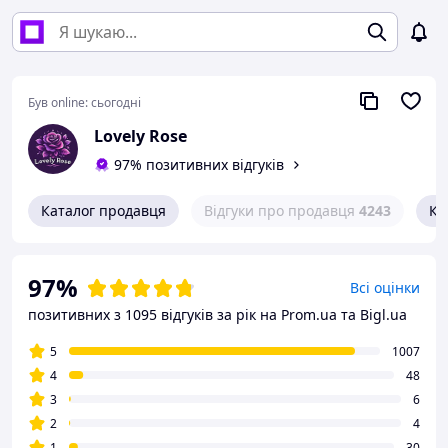
Був online:
сьогодні
Lovely Rose
97% позитивних відгуків
Каталог продавця
Відгуки про продавця
4243
Ко
97%
Всі оцінки
позитивних з 1095 відгуків за рік
на Prom.ua та Bigl.ua
5
1007
4
48
3
6
2
4
1
30