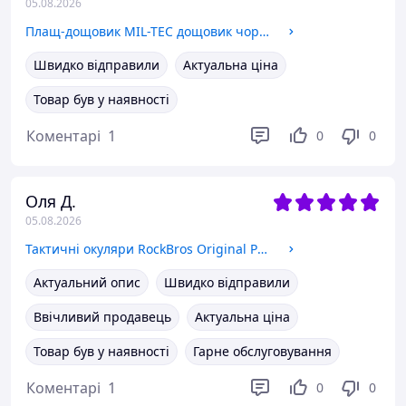
05.08.2026
Плащ-дощовик MIL-TEC дощовик чорний 10625202 - розмір 3XL
Швидко відправили
Актуальна ціна
Товар був у наявності
Коментарі
1
0
0
Оля Д.
05.08.2026
Тактичні окуляри RockBros Original Polarized black з діоптрійною вставкою та 5 змінними лінзами
Актуальний опис
Швидко відправили
Ввічливий продавець
Актуальна ціна
Товар був у наявності
Гарне обслуговування
Коментарі
1
0
0