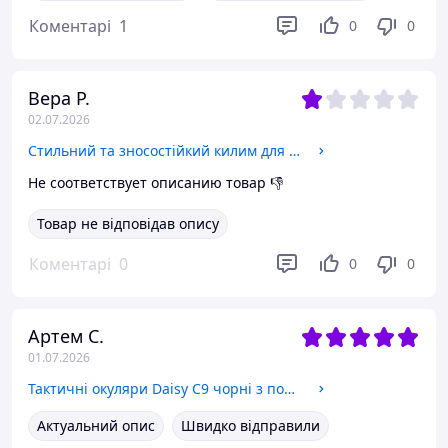
Коментарі
1
0
0
Вера Р.
02.07.2026
Стильний та зносостійкий килим для дому 60х160-"100 доларів" KT8000601
Не соответствует описанию товар 👎
Товар не відповідав опису
Коментарі
0
0
0
Артем С.
01.07.2026
Тактичні окуляри Daisy C9 чорні з поляризацією та комплектом із 4 змінних лінз
Актуальний опис
Швидко відправили