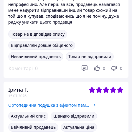
непрофесійно. Але перш за все, продавець намагався
мене надурити відправивши інший товар схожий на
той що я купував, сподіваючись що я не помічу. Дуже
раджу уникати цього продавця
Товар не відповідав опису
Відправляли довше обіцяного
Неввічливий продавець
Товар не відправили
Коментарі
0
0
0
Ірина Г.
15.07.2026
Ортопедична подушка з ефектом пам'яті для шиї та плечей 62×37-8-12 см,Memory Foam,метелик сіро-білий KT7006276
Актуальний опис
Швидко відправили
Ввічливий продавець
Актуальна ціна