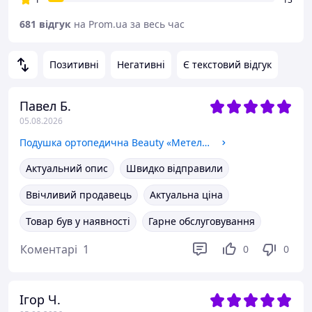
681 відгук
на Prom.ua за весь час
Позитивні
Негативні
Є текстовий відгук
Павел Б.
05.08.2026
Подушка ортопедична Beauty «Метелик» з ефектом пам яті для підтримки шиї та плечей, сіро-біла, 62×41×13/11 см, 1.2 кг KT8001201
Актуальний опис
Швидко відправили
Ввічливий продавець
Актуальна ціна
Товар був у наявності
Гарне обслуговування
Коментарі
1
0
0
Ігор Ч.