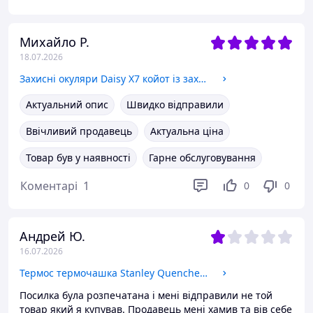
Михайло Р.
18.07.2026
Захисні окуляри Daisy X7 койот із захисними полікарбонатними лінзами
Актуальний опис
Швидко відправили
Ввічливий продавець
Актуальна ціна
Товар був у наявності
Гарне обслуговування
Коментарі
1
0
0
Андрей Ю.
16.07.2026
Термос термочашка Stanley Quencher H2.0 Tumbler з нержавіючої сталі 1,18 л KT6007826 Black Chrome Collection
Посилка була розпечатана і мені відправили не той
товар який я купував. Продавець мені хамив та вів себе