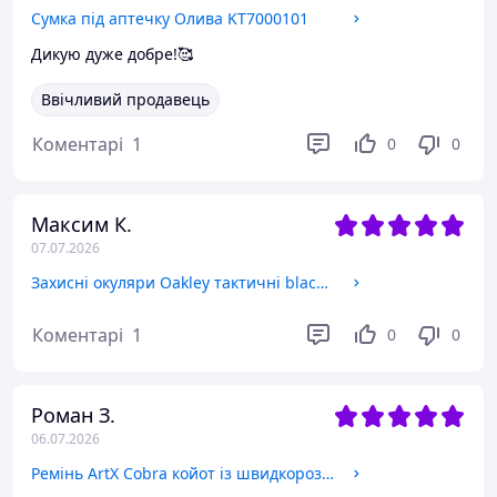
Сумка під аптечку Олива KT7000101
Дикую дуже добре!🥰
Ввічливий продавець
Коментарі
1
0
0
Максим К.
07.07.2026
Захисні окуляри Oakley тактичні black з поляризацією 5 лінз One siz+.UA
Коментарі
1
0
0
Роман З.
06.07.2026
Ремінь ArtX Cobra койот із швидкороз'ємною пряжкою 330-2