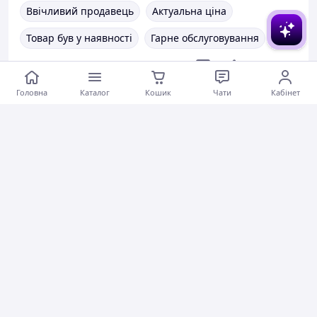
Ввічливий продавець
Актуальна ціна
Товар був у наявності
Гарне обслуговування
Коментарі
1
0
0
Головна
Каталог
Кошик
Чати
Кабінет
Дмитро А.
29.06.2026
Поляризаційні тактичні окуляри RockBros black з 5 лінзами та діоптрійною вставкою
Ввічливий продавець
Коментарі
1
0
0
Олег Г.
28.06.2026
Розвантажувальний пояс Solve РПС 5 в 1-Мульт-2 Кобра -KT6000013