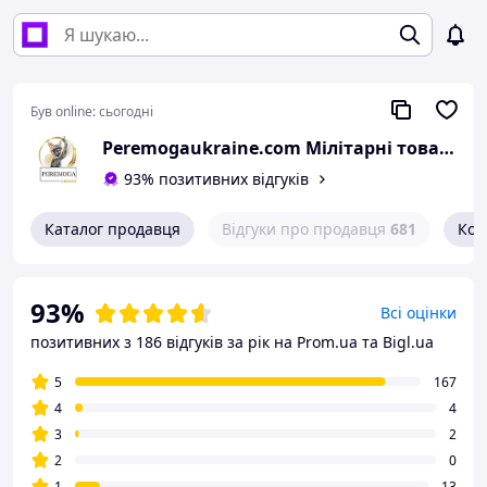
Був online:
сьогодні
Peremogaukraine.com Мілітарні товари та спорядження
93% позитивних відгуків
Каталог продавця
Відгуки про продавця
681
Кон
93%
Всі оцінки
позитивних з 186 відгуків за рік
на Prom.ua та Bigl.ua
5
167
4
4
3
2
2
0
1
13