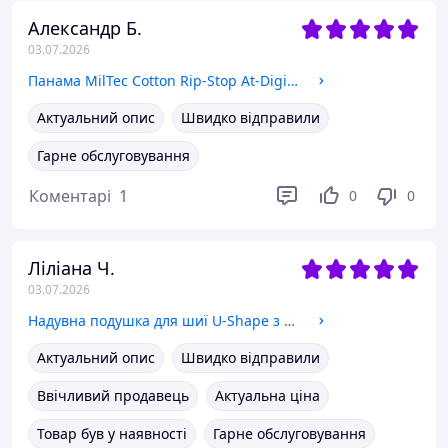
Александр Б.
03.07.2026
Панама MilTec Cotton Rip-Stop At-Digital піксель 12325070 - розмір 2ХL
Актуальний опис
Швидко відправили
Гарне обслуговування
Коментарі
1
0
0
Ліліана Ч.
03.07.2026
Надувна подушка для шиї U-Shape з швидким накачуванням , сіра легка, м яка та зручна в подорожах KT7006262
Актуальний опис
Швидко відправили
Ввічливий продавець
Актуальна ціна
Товар був у наявності
Гарне обслуговування