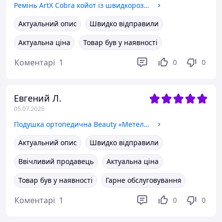
Ремінь ArtX Cobra койот із швидкороз'ємною пряжкою 330-2
Актуальний опис
Швидко відправили
Актуальна ціна
Товар був у наявності
Коментарі
1
0
0
Евгений Л.
05.07.2026
Подушка ортопедична Beauty «Метелик» з ефектом пам яті для підтримки шиї та плечей, синьо-біла, 62×41×13/11 см, 1.2 кг KT8001203
Актуальний опис
Швидко відправили
Ввічливий продавець
Актуальна ціна
Товар був у наявності
Гарне обслуговування
Коментарі
1
0
0