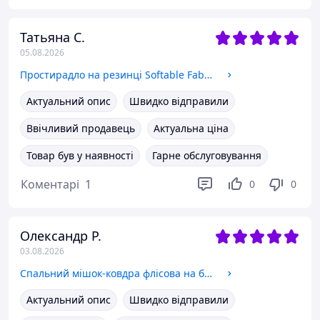
Татьяна С.
05.08.2026
Простирадло на резинці Softable Fabric 150×200 , синій м яке, щільне, комфортне (KT7006015)
Актуальний опис
Швидко відправили
Ввічливий продавець
Актуальна ціна
Товар був у наявності
Гарне обслуговування
Коментарі
1
0
0
Олександр Р.
03.08.2026
Спальний мішок-ковдра флісова на блискавці 180 см x 78 см та липучці із затяжкою з чохлом Койот Solve KT7001105
Актуальний опис
Швидко відправили