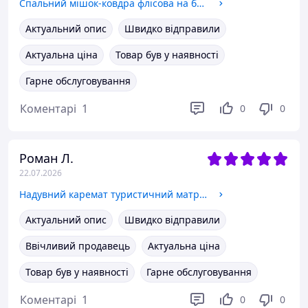
Спальний мішок-ковдра флісова на блискавці та липучці 180 см x 78 см із затяжкою з чохлом Олива Solve KT7001101
Актуальний опис
Швидко відправили
Актуальна ціна
Товар був у наявності
Гарне обслуговування
Коментарі
1
0
0
Роман Л.
22.07.2026
Надувний каремат туристичний матрац 190 × 60 см з подушкою із вбудованим насосом Solve Камуфляж KT6009107
Актуальний опис
Швидко відправили
Ввічливий продавець
Актуальна ціна
Товар був у наявності
Гарне обслуговування
Коментарі
1
0
0