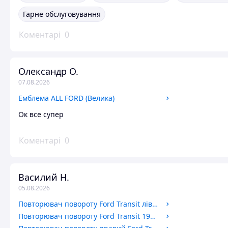
Гарне обслуговування
Коментарі
0
Олександр О.
07.08.2026
Емблема ALL FORD (Велика)
Ок все супер
Коментарі
0
Василий Н.
05.08.2026
Повторювач повороту Ford Transit лівий 1991-2000 (Жовтий) MIPSAN
Повторювач повороту Ford Transit 1994-2006 BSG