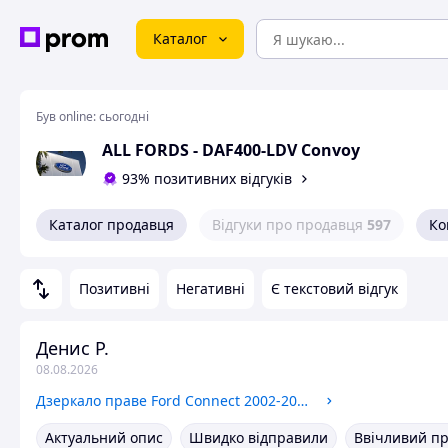
Каталог
Був online:
сьогодні
ALL FORDS - DAF400-LDV Convoy
93% позитивних відгуків
Каталог продавця
Відгуки про продавця
597
Ко
Позитивні
Негативні
Є текстовий відгук
Денис Р.
08.08.2026
Дзеркало праве Ford Connect 2002-2013 (Механіка) BSG
Актуальний опис
Швидко відправили
Ввічливий п