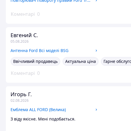
Повторювач повороту правий Ford Transit 1991-2000 (Жовтий) Mipsan
Коментарі
0
Евгений С.
05.08.2026
Антенна Ford Всі моделі BSG
Ввічливий продавець
Актуальна ціна
Гарне обслуг
Коментарі
0
Игорь Г.
02.08.2026
Емблема ALL FORD (Велика)
З віду якісне. Мені подобається.