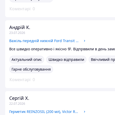
Коментарі
0
Андрій К.
23.07.2026
Важіль передній нижній Ford Transit 1991-00 Пр-Лв
Все швидко оперативно і якісно 💯. Відпрввили в день зам
Актуальний опис
Швидко відправили
Ввічливий п
Гарне обслуговування
Коментарі
0
Сергій Х.
22.07.2026
Герметик REINZOSIL (200 мл), Victor Reinz, 70-31414-20