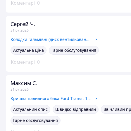
Коментарі
0
Сергей Ч.
31.07.2026
Колодки Гальмівні (диск вентильований) DAF 400-LDV Convoy
Актуальна ціна
Гарне обслуговування
Коментарі
0
Максим С.
31.07.2026
Кришка паливного бака Ford Transit 1994-2000 (овальна) BSG
Актуальний опис
Швидко відправили
Ввічливий п
Гарне обслуговування