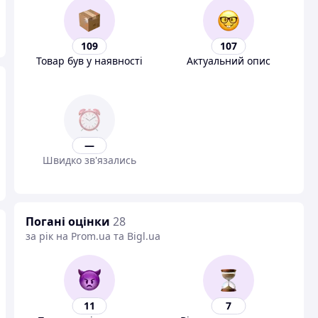
109
107
Товар був у наявності
Актуальний опис
—
Швидко зв'язались
Погані оцінки
28
за рік на Prom.ua та Bigl.ua
11
7