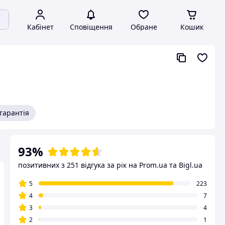
Кабінет
Сповіщення
Обране
Кошик
гарантія
93%
позитивних з 251 відгука за рік
на Prom.ua та Bigl.ua
5
223
4
7
3
4
2
1