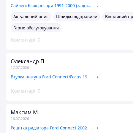
Сайлентблок ресори 1991-2000 (задній) Ford Transit MKS
Актуальний опис
Швидко відправили
Ввічливий п
Гарне обслуговування
Коментарі
0
Олександр П.
17.07.2026
Втулка шатуна Ford Connect/Focus 1998-2013 (1.8TDCI 4ШТ) FAI AUTOPARTS
Коментарі
0
Максим М.
16.07.2026
Решітка радіатора Ford Connect 2002-2006 BSG