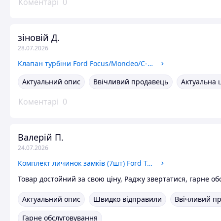
Коментарі
0
зіновій Д.
28.07.2026
Клапан турбіни Ford Focus/Mondeo/C-MAX/Kuga/Galaxy 2003- (2.0TDCI) NTY
Актуальний опис
Ввічливий продавець
Актуальна 
Коментарі
0
Валерій П.
24.07.2026
Комплект личинок замків (7шт) Ford Transit 2000-2006 HMPX
Товар достойний за свою ціну, Раджу звертатися, гарне об
Актуальний опис
Швидко відправили
Ввічливий п
Гарне обслуговування