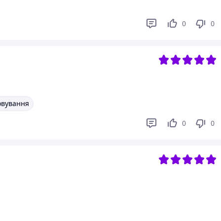
0
0
овування
0
0