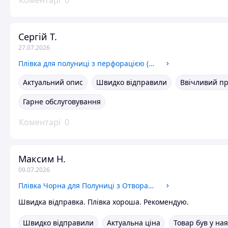
Коментарі
0
Сергій Т.
27.07.2026
Плівка для полуниці з перфорацією (30х35см), Чорна, на 24 міс. 1,2м*500м, 40мкм, на 2-3 роки
Актуальний опис
Швидко відправили
Ввічливий п
Гарне обслуговування
Коментарі
0
Максим Н.
09.07.2026
Плівка Чорна для Полуниці з Отворами (30*25см) Стабілізована на 2-3 роки, 1200мм*500м*40мкм
Швидка відправка. Плівка хороша. Рекомендую.
Швидко відправили
Актуальна ціна
Товар був у на