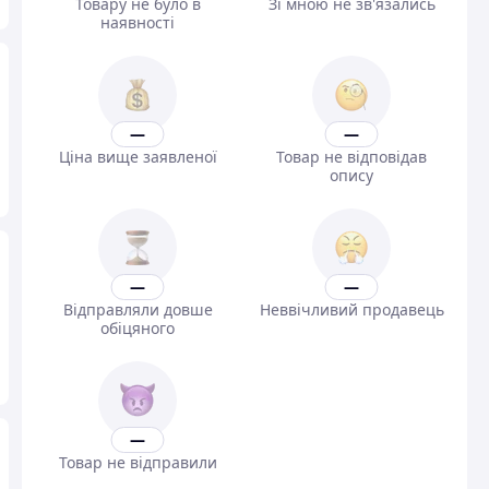
Товару не було в
Зі мною не зв'язались
наявності
—
—
Ціна вище заявленої
Товар не відповідав
опису
—
—
Відправляли довше
Неввічливий продавець
обіцяного
—
Товар не відправили