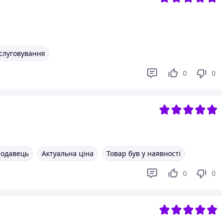
слуговування
0
0
родавець
Актуальна ціна
Товар був у наявності
0
0