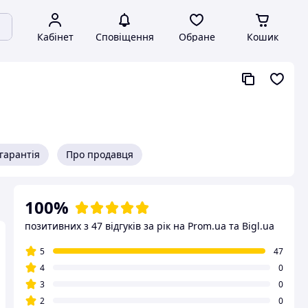
Кабінет
Сповіщення
Обране
Кошик
гарантія
Про продавця
100%
позитивних з 47 відгуків за рік
на Prom.ua та Bigl.ua
5
47
4
0
3
0
2
0