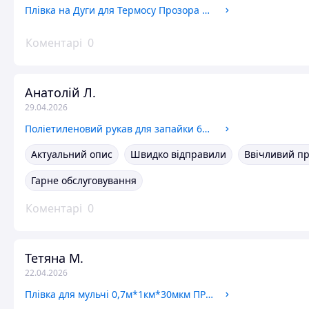
Плівка на Дуги для Термосу Прозора Мульчувальна для Баштаних Культур на 6 міс 150см/30мкм/500м
Коментарі
0
Анатолій Л.
29.04.2026
Поліетиленовий рукав для запайки 600 мм, 100 мкм, 220м (вторинний)
Актуальний опис
Швидко відправили
Ввічливий п
Гарне обслуговування
Коментарі
0
Тетяна М.
22.04.2026
Плівка для мульчі 0,7м*1км*30мкм ПРОЗОРА 6 міс.