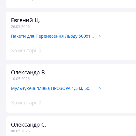
Евгений Ц.
26.05.2026
Пакети для Перенесення Льоду 500х1000мм, 20літрів/20кг, Міцність 100мкм, 50шт (первинні харчові)
Коментарі
0
Олександр В.
10.05.2026
Мульчуюча плівка ПРОЗОРА 1,5 м, 500 м, 30 мкм, на 6 міс.
Коментарі
0
Олександр С.
08.05.2026