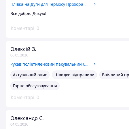
Плівка на Дуги для Термосу Прозора Мульчувальна для Баштаних Культур на 6 міс 150см/30мкм/500м
Все добре. Дякую!
Коментарі
0
Олексій З.
06.05.2026
Рукав поліетиленовий пакувальний 600 мм, 100 мкм, 220м (вторинний)
Актуальний опис
Швидко відправили
Ввічливий п
Гарне обслуговування
Коментарі
0
Олександр С.
04.05.2026