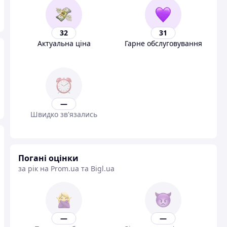
32
31
Актуальна ціна
Гарне обслуговування
—
Швидко зв'язались
Погані оцінки
за рік на Prom.ua та Bigl.ua
—
—