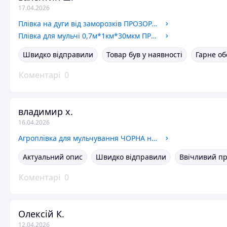
17.04.2026
Плівка на дуги від заморозків ПРОЗОРАвторинна 30мкм, 1,5м*500м
Плівка для мульчі 0,7м*1км*30мкм ПРОЗОРА 6 міс.
Швидко відправили
Товар був у наявності
Гарне об
Коментарі
0
владимир х.
16.04.2026
Агроплівка для мульчування ЧОРНА на 6 міс. ПОЛОТНО 700мм*30мкм*1км
Актуальний опис
Швидко відправили
Ввічливий п
Коментарі
0
Олексій К.
12.04.2026