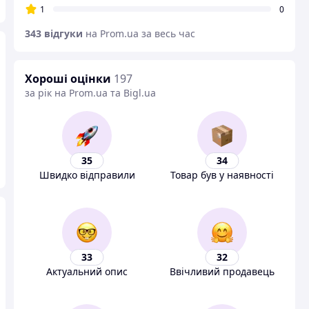
1
0
343 відгуки
на Prom.ua за весь час
Хороші оцінки
197
за рік на Prom.ua та Bigl.ua
35
34
Швидко відправили
Товар був у наявності
33
32
Актуальний опис
Ввічливий продавець