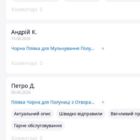
Коментарі
0
Андрій К.
15.06.2026
Чорна Плівка для Мульчування Полуниця, полотно 1,2м*500 метрів, 40мкм на 2-3 роки
Коментарі
0
Петро Д.
09.06.2026
Плівка Чорна для Полуниці з Отворами (30х30см), 1,2 * 500м, 40мкм, на 2-3 роки
Актуальний опис
Швидко відправили
Ввічливий п
Гарне обслуговування
Коментарі
0