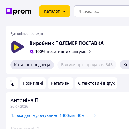
Каталог
Був online:
сьогодні
Виробник ПОЛІМЕР ПОСТАВКА
100% позитивних відгуків
Каталог продавця
Відгуки про продавця
343
Ко
Позитивні
Негативні
Є текстовий відгук
Антоніна П.
30.07.2026
Плівка для мульчування 1400мм, 40мкм, 500м, УФ.стаб. на 24 міс. ЧОРНА