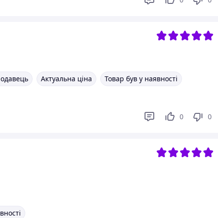
родавець
Актуальна ціна
Товар був у наявності
0
0
явності