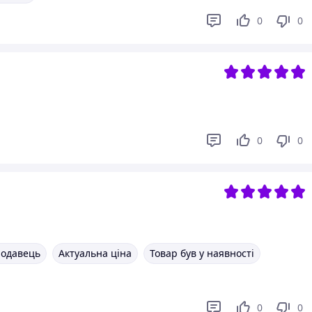
0
0
0
0
родавець
Актуальна ціна
Товар був у наявності
0
0