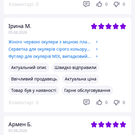
Коментарі
0
0
0
Ірина М.
05.08.2026
Жіночі червоні окуляри з міцною пластиковою оправою для читання плюс і мінус. Код 2313 червоний +2.75
Серветка для окулярів сірого кольору компактний та корисний аксесуар для кожного, хто носить окуляри.
Футляр для окулярів MIX, випадковий колір.
Актуальний опис
Швидко відправили
Ввічливий продавець
Актуальна ціна
Товар був у наявності
Гарне обслуговування
Коментарі
0
0
0
Армен Б.
05.08.2026