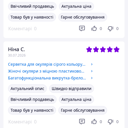
Ввічливий продавець
Актуальна ціна
Товар був у наявності
Гарне обслуговування
Коментарі
0
0
0
Ніна С.
30.07.2026
Серветка для окулярів сірого кольору компактний та корисний аксесуар для кожного, хто носить окуляри.
Жіночі окуляри з міцною пластиковою оправою і прозорими лінзами, для читання плюс і мінус Код 550 білий
Багатофункціональна викрутка-брелок 3в1
Актуальний опис
Швидко відправили
Ввічливий продавець
Актуальна ціна
Товар був у наявності
Гарне обслуговування
Коментарі
0
0
0