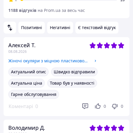
1188 відгуків
на Prom.ua за весь час
Позитивні
Негативні
Є текстовий відгук
Алексей Т.
08.08.2026
Жіночі окуляри з міцною пластиковою оправою і прозорими лінзами, для читання плюс і мінус Код 550 білий
Актуальний опис
Швидко відправили
Актуальна ціна
Товар був у наявності
Гарне обслуговування
Коментарі
0
0
0
Володимир Д.