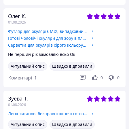
Олег К.
01.08.2026
Футляр для окулярів MIX, випадковий колір.
Готові чоловічі окуляри для зору в пластиковій оправі на флексі плюс і мінус. Код 6617
Серветка для окулярів сірого кольору компактний та корисний аксесуар для кожного, хто носить окуляри.
Не перший рік замовляю всьо Ок
Актуальний опис
Швидко відправили
Коментарі
1
0
0
Зуева Т.
01.08.2026
Легкі титанові безправні жіночі готові окуляри для зору в плюс і мінус. Код 089 -3.5
Актуальний опис
Швидко відправили