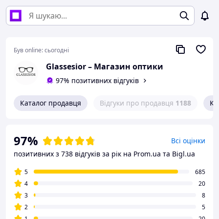
Був online:
сьогодні
Glassesior – Магазин оптики
97% позитивних відгуків
Каталог продавця
Відгуки про продавця
1188
Ко
97%
Всі оцінки
позитивних з 738 відгуків за рік
на Prom.ua та Bigl.ua
5
685
4
20
3
8
2
5
1
20