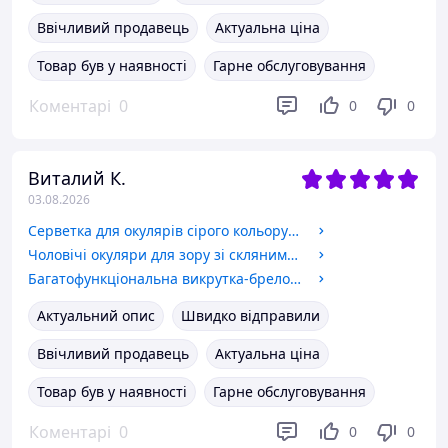
Ввічливий продавець
Актуальна ціна
Товар був у наявності
Гарне обслуговування
Коментарі
0
0
0
Виталий К.
03.08.2026
Серветка для окулярів сірого кольору компактний та корисний аксесуар для кожного, хто носить окуляри.
Чоловічі окуляри для зору зі скляними лінзами, металева оправа, повна плюс і мінус | Код 129 M2 +2.25
Багатофункціональна викрутка-брелок 3в1
Актуальний опис
Швидко відправили
Ввічливий продавець
Актуальна ціна
Товар був у наявності
Гарне обслуговування
Коментарі
0
0
0