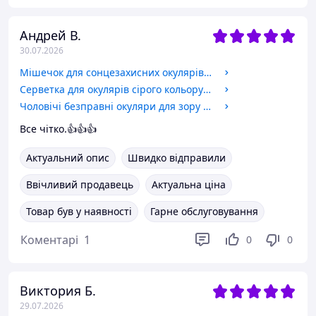
Андрей В.
30.07.2026
Мішечок для сонцезахисних окулярів та окулярів для зору. Розмір 18x9 см. Колір: чорний. Код: B-1
Серветка для окулярів сірого кольору компактний та корисний аксесуар для кожного, хто носить окуляри.
Чоловічі безправні окуляри для зору із сірими лінзами та Blue Blocker-захистом. Код 0505 С1 -3.5
Все чітко.👍👍👍
Актуальний опис
Швидко відправили
Ввічливий продавець
Актуальна ціна
Товар був у наявності
Гарне обслуговування
Коментарі
1
0
0
Виктория Б.
29.07.2026