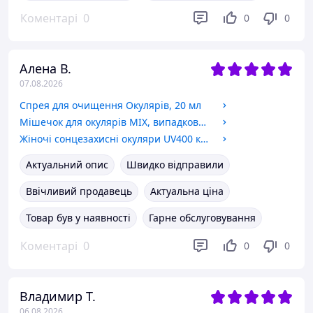
Коментарі
0
0
0
Алена В.
07.08.2026
Спрея для очищення Окулярів, 20 мл
Мішечок для окулярів MIX, випадковий колір. Mix-Bag.
Жіночі сонцезахисні окуляри UV400 котяче око рожеві пластикові з коричневим градієнтом 2250-C6
Актуальний опис
Швидко відправили
Ввічливий продавець
Актуальна ціна
Товар був у наявності
Гарне обслуговування
Коментарі
0
0
0
Владимир Т.
06.08.2026