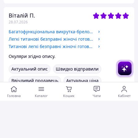
Віталій П.
28.07.2026
Багатофункціональна викрутка-брелок 3в1
Легкі титанові безправні жіночі готові окуляри для зору в плюс і мінус. Код 089 -2.0
Титанові легкі безправні жіночі готові окуляри для зору в плюсах і мінусах Код 089
Окуляри згідно опису.
Актуальний опис
Швидко відправили
Ввічливий продавець
Актуальна ціна
Товар був у наявності
Гарне обслуговування
Головна
Каталог
Кошик
Чати
Кабінет
Коментарі
0
0
0
Георгій М.
27.07.2026