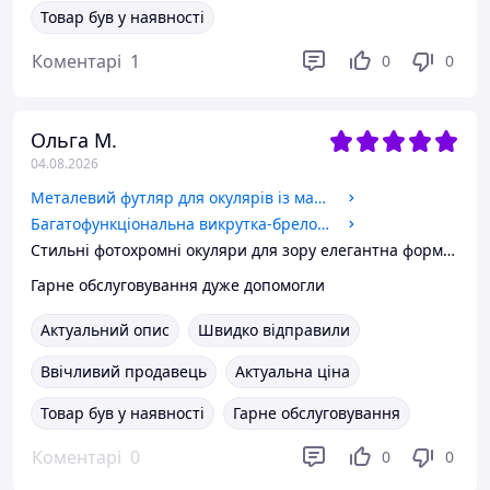
Товар був у наявності
Коментарі
1
0
0
Ольга М.
04.08.2026
Металевий футляр для окулярів із магнітним закриттям.
Багатофункціональна викрутка-брелок 3в1
Стильні фотохромні окуляри для зору елегантна форма «бабочка» в металі. Код 015 С1.
Гарне обслуговування дуже допомогли
Актуальний опис
Швидко відправили
Ввічливий продавець
Актуальна ціна
Товар був у наявності
Гарне обслуговування
Коментарі
0
0
0