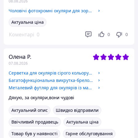
08.08.2026
Чоловічі фотохромні окуляри для зору хамелеони прямокутні металева оправа сині лінзи 25713 C1-6.00
Актуальна ціна
Коментарі
0
0
0
Олена Р.
07.08.2026
Серветка для окулярів сірого кольору компактний та корисний аксесуар для кожного, хто носить окуляри.
Багатофункціональна викрутка-брелок 3в1
Металевий футляр для окулярів із магнітним закриттям.
Дякую, за окуляри,вони чудові
Актуальний опис
Швидко відправили
Ввічливий продавець
Актуальна ціна
Товар був у наявності
Гарне обслуговування