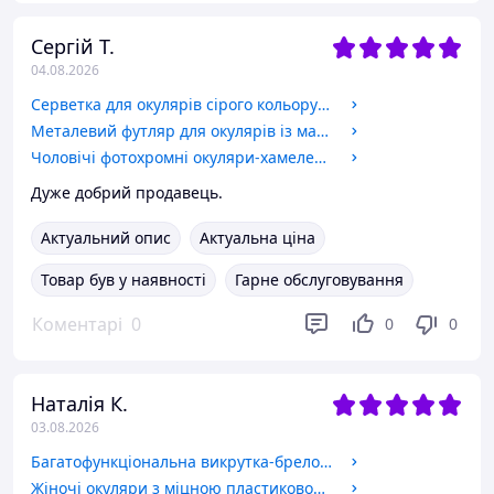
Сергій Т.
04.08.2026
Серветка для окулярів сірого кольору компактний та корисний аксесуар для кожного, хто носить окуляри.
Металевий футляр для окулярів із магнітним закриттям.
Чоловічі фотохромні окуляри-хамелеони з флексами Код 25512-C1 +1.75
Дуже добрий продавець.
Актуальний опис
Актуальна ціна
Товар був у наявності
Гарне обслуговування
Коментарі
0
0
0
Наталія К.
03.08.2026
Багатофункціональна викрутка-брелок 3в1
Жіночі окуляри з міцною пластиковою оправою і прозорими лінзами, для читання плюс і мінус Код 2030