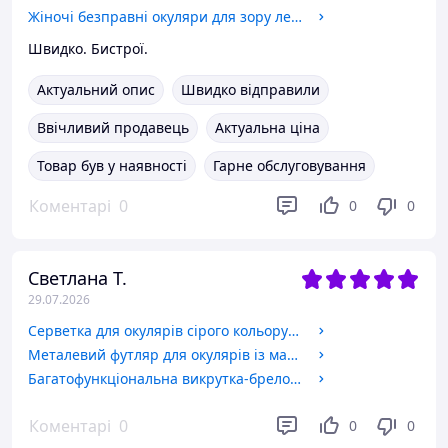
Жіночі безправні окуляри для зору легкий стиль та зручність. Код: 205 C1 +2.5
Швидко. Бистрої.
Актуальний опис
Швидко відправили
Ввічливий продавець
Актуальна ціна
Товар був у наявності
Гарне обслуговування
Коментарі
0
0
0
Светлана Т.
29.07.2026
Серветка для окулярів сірого кольору компактний та корисний аксесуар для кожного, хто носить окуляри.
Металевий футляр для окулярів із магнітним закриттям.
Багатофункціональна викрутка-брелок 3в1
Коментарі
0
0
0