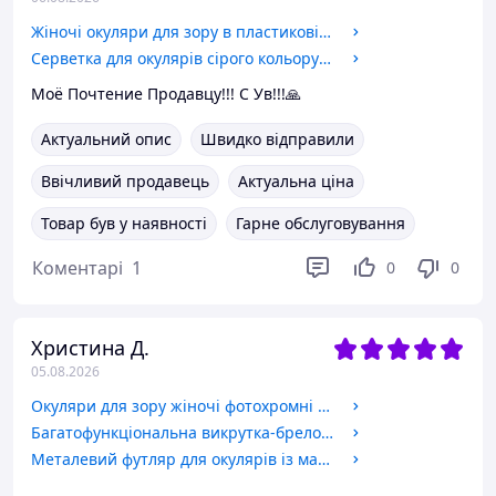
Жіночі окуляри для зору в пластиковій оправі з флекс-завушниками, код 25525-C3 +1.75
Серветка для окулярів сірого кольору компактний та корисний аксесуар для кожного, хто носить окуляри.
Моё Почтение Продавцу!!! С Ув!!!🙏
Актуальний опис
Швидко відправили
Ввічливий продавець
Актуальна ціна
Товар був у наявності
Гарне обслуговування
Коментарі
1
0
0
Христина Д.
05.08.2026
Окуляри для зору жіночі фотохромні - пластикова оправа, світло-коричневий колір Код 24002 С2 -2.75
Багатофункціональна викрутка-брелок 3в1
Металевий футляр для окулярів із магнітним закриттям.