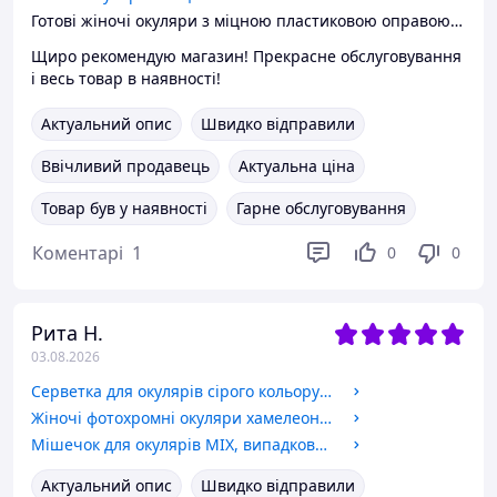
Готові жіночі окуляри з міцною пластиковою оправою і прозорими лінзами, для читання плюс і мінус Код 2030
Щиро рекомендую магазин! Прекрасне обслуговування
і весь товар в наявності!
Актуальний опис
Швидко відправили
Ввічливий продавець
Актуальна ціна
Товар був у наявності
Гарне обслуговування
Коментарі
1
0
0
Рита Н.
03.08.2026
Серветка для окулярів сірого кольору компактний та корисний аксесуар для кожного, хто носить окуляри.
Жіночі фотохромні окуляри хамелеони прямокутні без оправи срібло для сонця та водіння. 60010 C1
Мішечок для окулярів MIX, випадковий колір. Mix-Bag.
Актуальний опис
Швидко відправили