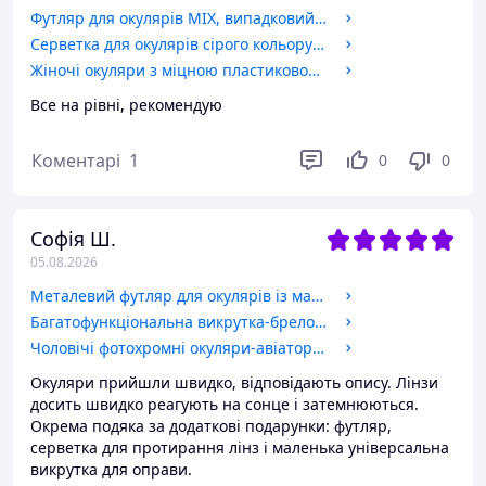
Футляр для окулярів MIX, випадковий колір.
Серветка для окулярів сірого кольору компактний та корисний аксесуар для кожного, хто носить окуляри.
Жіночі окуляри з міцною пластиковою оправою і прозорими лінзами, для читання плюс і мінус Код 8002 С1 +2.5
Все на рівні, рекомендую
Коментарі
1
0
0
Софія Ш.
05.08.2026
Металевий футляр для окулярів із магнітним закриттям.
Багатофункціональна викрутка-брелок 3в1
Чоловічі фотохромні окуляри-авіатори для зору з металевою оправою. Код: 575 С1 -4.5
Окуляри прийшли швидко, відповідають опису. Лінзи
досить швидко реагують на сонце і затемнюються.
Окрема подяка за додаткові подарунки: футляр,
серветка для протирання лінз і маленька універсальна
викрутка для оправи.