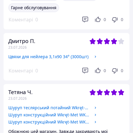
Гарне обслуговування
Коментарі
0
0
0
Дмитро П.
23.07.2026
Цвяхи для нейлера 3,1х90 34° (3000шт)
Коментарі
0
0
0
Тетяна Ч.
23.07.2026
Шуруп теслярський потайний Wkręt-Met 6 x 100 мм 100 шт
Шуруп конструкційний Wkręt-Met WKCP-06160 6x160 мм 100 шт
Шуруп конструкційний Wkręt-Met WKCP-08160 8x160 мм 25 шт
Обожнюю цей магазин. Завжди закривають мої