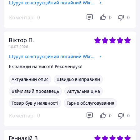
Шуруп конструкційний потайний Wkręt-Met KMWHT-05080 5x80 мм 200 шт
Коментарі
0
0
0
Віктор П.
10.07.2026
Шуруп конструкційний потайний Wkręt-Met KMWHT-035050 3.5x50 мм 400 шт
Як завжди на висоті! Рекомендую!
Актуальний опис
Швидко відправили
Ввічливий продавець
Актуальна ціна
Товар був у наявності
Гарне обслуговування
Коментарі
0
0
0
Геннадій З.