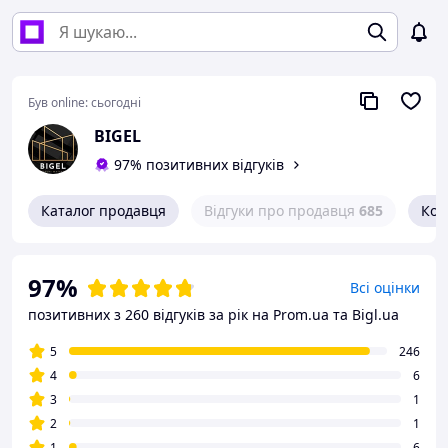
Був online:
сьогодні
BIGEL
97% позитивних відгуків
Каталог продавця
Відгуки про продавця
685
Кон
97%
Всі оцінки
позитивних з 260 відгуків за рік
на Prom.ua та Bigl.ua
5
246
4
6
3
1
2
1
1
6