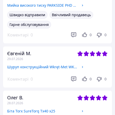
Мийка високого тиску PARKSIDE PHD 170 B2 2400 Вт, 170 БАР
Швидко відправили
Ввічливий продавець
Гарне обслуговування
Коментарі
0
0
0
Євгеній М.
29.07.2026
Шуруп конструкційний Wkręt-Met WKCP-08240 8x240 мм 50 шт
Коментарі
0
0
0
Олег В.
28.07.2026
Біта Torx SureTorq Tx40 x25