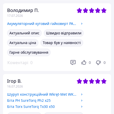
Володимир П.
17.07.2026
Акумуляторний кутовий гайковерт PARKSIDE PERFORMANCE PARP 20-Li A1
Актуальний опис
Швидко відправили
Актуальна ціна
Товар був у наявності
Гарне обслуговування
Коментарі
0
0
0
Ігор В.
16.07.2026
Шуруп конструкційний Wkręt-Met WKCP-06240 6x240 мм 100 шт
Біта PH SureTorq Ph2 x25
Біта Torx SureTorq Tx30 x50