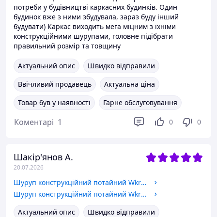
потреби у будівництві каркасних будинків. Один
будинок вже з ними збудувала, зараз буду інший
будувати) Каркас виходить мега міцним з їхніми
конструкційними шурупами, головне підібрати
правильний розмір та товщину
Актуальний опис
Швидко відправили
Ввічливий продавець
Актуальна ціна
Товар був у наявності
Гарне обслуговування
Коментарі
1
0
0
Шакір'янов А.
20.07.2026
Шуруп конструкційний потайний Wkręt-Met KMWHT-05060 5x60 мм 200 шт
Шуруп конструкційний потайний Wkręt-Met KMWHT-04070 4x70 мм 200 шт
Актуальний опис
Швидко відправили