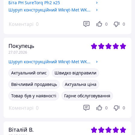
Біта PH SureTorq Ph2 x25
Шуруп конструкційний Wkręt-Met WKCP-06090 6x90 мм 100 шт.
Коментарі
0
0
0
Покупець
27.07.2026
Шуруп конструкційний Wkręt-Met WKCP-06100 6x100 мм 100 шт.
Актуальний опис
Швидко відправили
Ввічливий продавець
Актуальна ціна
Товар був у наявності
Гарне обслуговування
Коментарі
0
0
0
Віталій В.