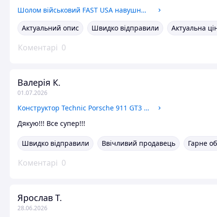
Шолом військовий FAST USA навушники шолом Fast tor з навушниками Walkers військова каска для ЗСУ Тактична каска
Актуальний опис
Швидко відправили
Актуальна ці
Коментарі
0
Валерія К.
01.07.2026
Конструктор Technic Porsche 911 GT3 RS Порше 911 помаранчевий спорткар машина автомобіль Порш
Дякую!!! Все супер!!!
Швидко відправили
Ввічливий продавець
Гарне о
Коментарі
0
Ярослав Т.
28.06.2026