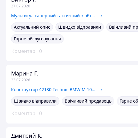
27.07.2026
Мультитул саперний тактичний з обтиском Універсальний набір інструментів чорний
Актуальний опис
Швидко відправили
Ввічливий п
Гарне обслуговування
Коментарі
0
Марина Г.
23.07.2026
Конструктор 42130 Technic BMW M 1000 RR Технікс БМВ мотоцикла Сумісний
Швидко відправили
Ввічливий продавець
Гарне о
Коментарі
0
Дмитрий К.