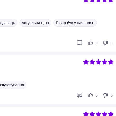
родавець
Актуальна ціна
Товар був у наявності
0
0
бслуговування
0
0