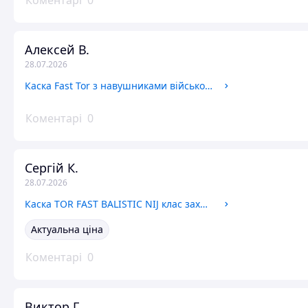
Коментарі
0
Алексей В.
28.07.2026
Каска Fast Tor з навушниками військова каска для ЗСУ Бронешлем з навушниками Балістичний шолом тактичний
Коментарі
0
Сергій К.
28.07.2026
Каска TOR FAST BALISTIC NIJ клас захисту 3 А Броньолом Пуленепробивний шолом військовий Ліхтарик на каску
Актуальна ціна
Коментарі
0
Виктор Г.