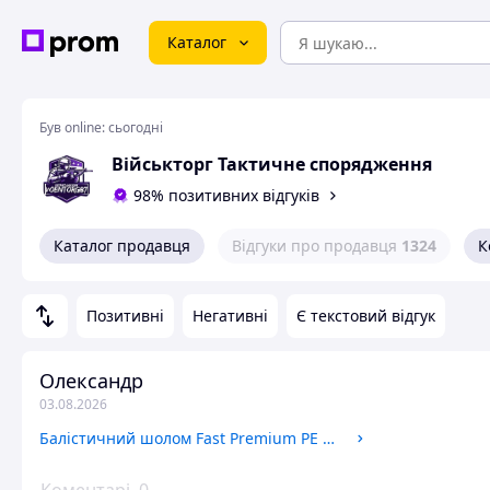
Каталог
Був online:
сьогодні
Військторг Тактичне спорядження
98% позитивних відгуків
Каталог продавця
Відгуки про продавця
1324
К
Позитивні
Негативні
Є текстовий відгук
Олександр
03.08.2026
Балістичний шолом Fast Premium PE 3A з навушниками Earmor M31 кріпленнями та ліхтариком олива мультикам піксель