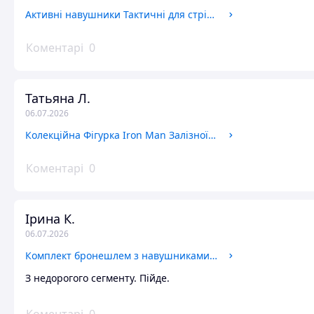
Активні навушники Тактичні для стрільби Walker's Razor Військові електронні Армійські навушники Військові електронні навушники
Коментарі
0
Татьяна Л.
06.07.2026
Колекційна Фігурка Iron Man Залізної Людини Броня Mark L Marvel Месники
Коментарі
0
Ірина К.
06.07.2026
Комплект бронешлем з навушниками Каска Fast Tor Wendy РЕ з активними навушниками Walker`s K2 Razor Шолом
З недорогого сегменту. Пійде.