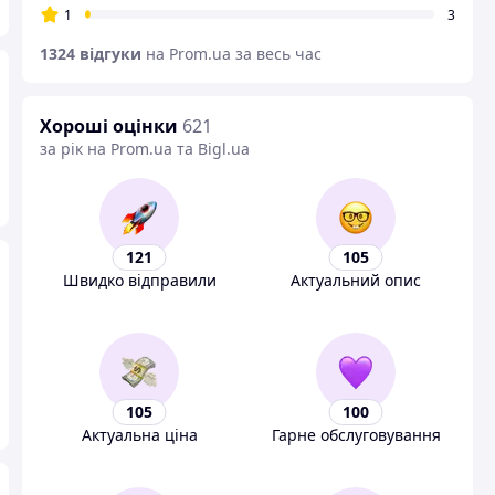
1
3
1324 відгуки
на Prom.ua за весь час
Хороші оцінки
621
за рік на Prom.ua та Bigl.ua
121
105
Швидко відправили
Актуальний опис
105
100
Актуальна ціна
Гарне обслуговування