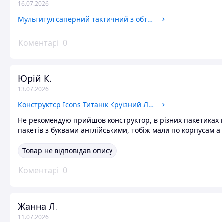
16.07.2026
Мультитул саперний тактичний з обтиском Універсальний набір інструментів чорний
Коментарі
0
Юрій К.
13.07.2026
Конструктор Icons Титанік Круїзний Лайнер 10294 Titanic корабель величезна модель
Не рекомендую прийшов конструктор, в різних пакетиках не
пакетів з буквами англійськими, тобіж мали по корпусам а
Товар не відповідав опису
Коментарі
0
Жанна Л.
11.07.2026