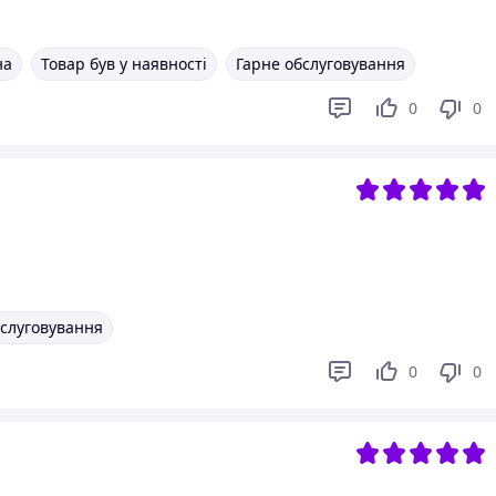
на
Товар був у наявності
Гарне обслуговування
0
0
бслуговування
0
0