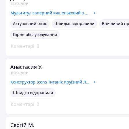
22.07.2026
Мультитул саперний кишеньковий з обтиском Foxter 20 в 1 багатофункціональний інструмент сталь
Актуальний опис
Швидко відправили
Ввічливий п
Гарне обслуговування
Коментарі
0
Анастасия У.
18.07.2026
Конструктор Icons Титанік Круїзний Лайнер 10294 Titanic корабель величезна модель
Швидко відправили
Коментарі
0
Сергій М.