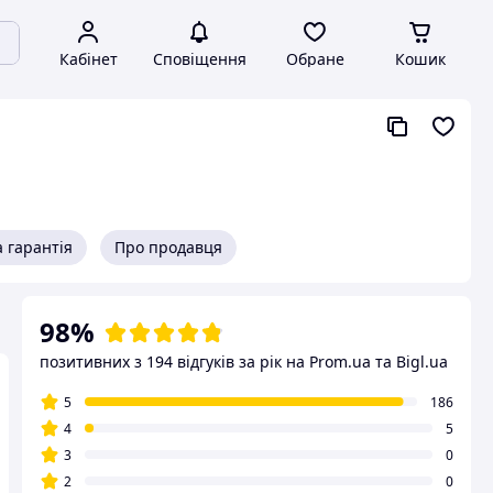
Кабінет
Сповіщення
Обране
Кошик
 гарантія
Про продавця
98%
позитивних з 194 відгуків за рік
на Prom.ua та Bigl.ua
5
186
4
5
3
0
2
0