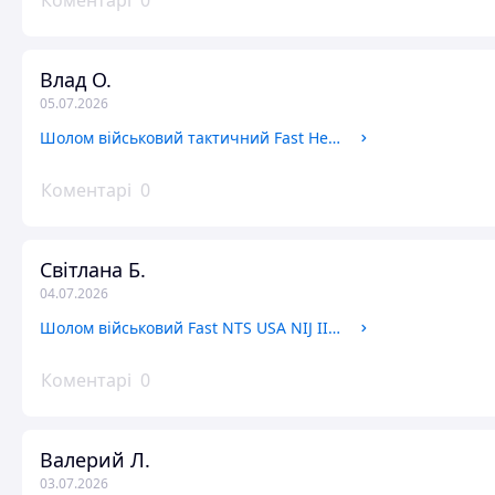
Коментарі
0
Влад О.
05.07.2026
Шолом військовий тактичний Fast Helmet NIJ IIIA Куленепробивна Каска Койот + Чохол Мультикам
Коментарі
0
Світлана Б.
04.07.2026
Шолом військовий Fast NTS USA NIJ IIIA Wendy РЕ Балістичний Каска Койот Мультикам навушники Walker`s чебурашка
Коментарі
0
Валерий Л.
03.07.2026