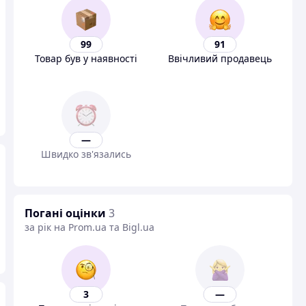
99
91
Товар був у наявності
Ввічливий продавець
—
Швидко зв'язались
Погані оцінки
3
за рік на Prom.ua та Bigl.ua
3
—