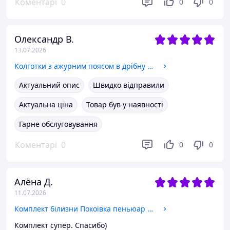
Коментарі
0
0
0
Олександр В.
13.07.2026
Колготки з ажурним поясом в дрібну сітку Sexy OneSize білий (1-124)
Актуальний опис
Швидко відправили
Актуальна ціна
Товар був у наявності
Гарне обслуговування
Коментарі
0
0
0
Алёна Д.
11.07.2026
Комплект білизни Покоївка пеньюар еротичний ігровий костюм сексуальна еротична білизна Sexy S білий (3-171)
Комплект супер. Спасибо)