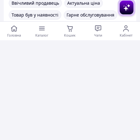
Ввічливий продавець
Актуальна ціна
Товар був у наявності
Гарне обслуговування
Коментарі
0
0
0
Головна
Каталог
Кошик
Чати
Кабінет
Аріна К.
12.06.2026
Бюстгальтер-невидимка силіконовий Fly Bra на застібці Honey Fashion Accessories бежевий (14-39)
Товар 10/10 дуже зручно. Найбільший +це те що на
шкірі не залишає липкого шару
Коментарі
0
0
0
Аліна Ч.
10.06.2026
Стильні прямокутні сонцезахисні окуляри з кільцем-пірсингом