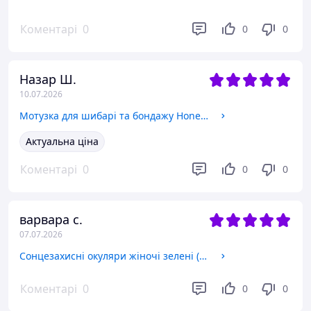
Коментарі
0
0
0
Назар Ш.
10.07.2026
Мотузка для шибарі та бондажу Honey Fashion Accessories, рожевий (90к007)
Актуальна ціна
Коментарі
0
0
0
варвара с.
07.07.2026
Сонцезахисні окуляри жіночі зелені (7052)
Коментарі
0
0
0