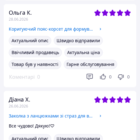
Ольга К.
28.06.2026
Коригуючий пояс-корсет для формування талії Honey Fashion Accessories тілесний (14-21) M
Актуальний опис
Швидко відправили
Ввічливий продавець
Актуальна ціна
Товар був у наявності
Гарне обслуговування
Коментарі
0
0
0
Діана Х.
26.06.2026
Заколка з ланцюжками зі страз для волосся прикраса для волосся
Все чудово! Дякую!♡
Актуальний опис
Швидко відправили