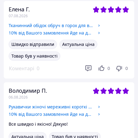
Елена Г.
07.08.2026
Тканинний обідок обруч в горох для волосся Honey Fashion Accessories чорний (12-354)
10% від Вашого замовлення йде на допомогу ЗСУ
Швидко відправили
Актуальна ціна
Товар був у наявності
Коментарі
0
0
0
Володимир П.
06.08.2026
Рукавички жіночі мереживні короткі вечірні ажурні Honey Fashion Accessories S/M/L чорний (7-70)
10% від Вашого замовлення йде на допомогу ЗСУ
Все швидко і якісно! Дякую!
Актуальна ціна
Товар був у наявності