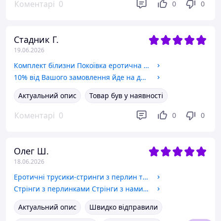
Коментарі
0
0
0
Стадник Г.
19.06.2026
Комплект білизни Покоївка еротична білизна костюм еротичні ігрові костюми сексуальна білизна
10% від Вашого замовлення йде на допомогу ЗСУ
Актуальний опис
Товар був у наявності
Коментарі
0
0
0
Олег Ш.
18.06.2026
Еротичні трусики-стринги з перлин та відкритим доступом
Стрінги з перлинками Стрінги з намистинками Сексуальна білизна
Актуальний опис
Швидко відправили