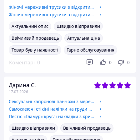
Жіночі мереживні трусики з відкритим доступом та перлинною ниткою
Жіночі мереживні трусики з відкритим доступом та перлинною ниткою
Актуальний опис
Швидко відправили
Ввічливий продавець
Актуальна ціна
Товар був у наявності
Гарне обслуговування
Коментарі
0
0
0
Дарина С.
17.07.2026
Сексуальні капронові панчохи з мереживом та силіконовою смужкою Sexy 2/3 - S/M білий (1-138)
Самоклеючі стікіні наліпки на груди пестіс для грудей хрестики з написом fuck me
Пестіс «Гламур» круглі накладки з кристалами та підвісками стікіні наліпки на груди
Швидко відправили
Ввічливий продавець
Актуальна ціна
Гарне обслуговування