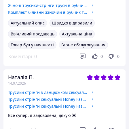
Жіночі трусики-стрінги труси в рубчик L/XL
Комплект білизни жіночий в рубчик топ бюстгальтер труси комплект нижнего белья
Актуальний опис
Швидко відправили
Ввічливий продавець
Актуальна ціна
Товар був у наявності
Гарне обслуговування
Коментарі
0
0
0
Наталія П.
14.07.2026
Трусики стрінги з ланцюжком сексуальные Honey Fashion Accessories XS/S чорні (1101)
Трусики стрінги сексуальні Honey Fashion Accessories XS/S/M чорні (10к003)
Трусики стрінги сексуальні Honey Fashion Accessories XS/S чорні (1112)
Все супер, я задоволена, дякую 💓