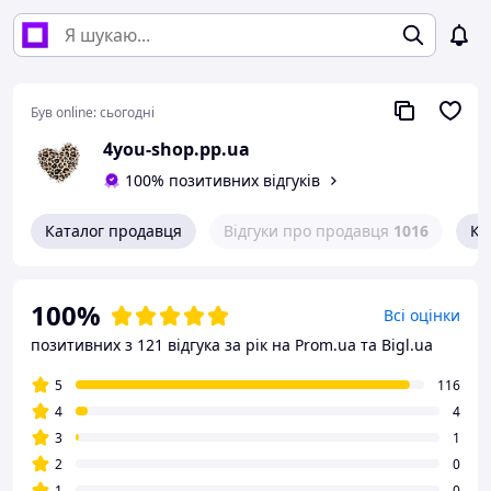
Був online:
сьогодні
4you-shop.pp.ua
100% позитивних відгуків
Каталог продавця
Відгуки про продавця
1016
Ко
100%
Всі оцінки
позитивних з 121 відгука за рік
на Prom.ua та Bigl.ua
5
116
4
4
3
1
2
0
1
0