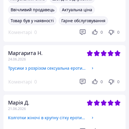
Ввічливий продавець
Актуальна ціна
Товар був у наявності
Гарне обслуговування
Коментарі
0
0
0
Маргарита Н.
24.06.2026
Трусики з розрізом сексуальна еротична білизна Sexy XS/S темно-синій (8-202)
Коментарі
0
0
0
Марія Д.
21.06.2026
Колготки жіночі в крупну сітку еротичні колготки сіточка