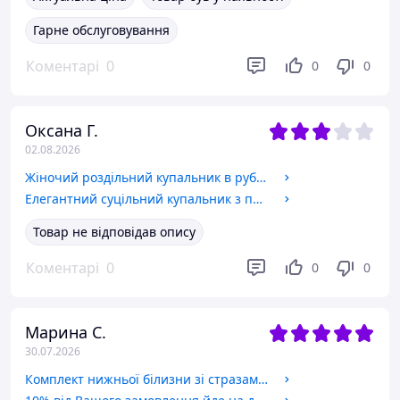
Гарне обслуговування
Коментарі
0
0
0
Оксана Г.
02.08.2026
Жіночий роздільний купальник в рубчик із завищеною талією L
Елегантний суцільний купальник з прозорими вставками та перехресним верхом New Style чорний (6-61) L
Товар не відповідав опису
Коментарі
0
0
0
Марина С.
30.07.2026
Комплект нижньої білизни зі стразами сексуальна білизна еротична білизна