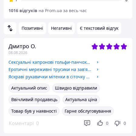
1016 відгуків
на Prom.ua за весь час
Позитивні
Негативні
Є текстовий відгук
Дмитро О.
08.08.2026
Сексуальні капронові гольфи-панчохи з атласними бантами без силікону
Еротичні мереживні трусики на зав'язках з декоративними банками
Яскраві рукавички мітенки в сіточку Honey Fashion Accessories S/M/L світло-рожевий (7-43)
Актуальний опис
Швидко відправили
Ввічливий продавець
Актуальна ціна
Товар був у наявності
Гарне обслуговування
Коментарі
0
0
0