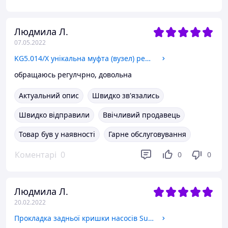
Людмила Л.
07.05.2022
KG5.014/X унікальна муфта (вузел) редукторів Varvel
обращаюсь регулчрно, довольна
Актуальний опис
Швидко зв'язались
Швидко відправили
Ввічливий продавець
Товар був у наявності
Гарне обслуговування
Коментарі
0
0
0
Людмила Л.
20.02.2022
Прокладка задньої кришки насосів Suntec AS, AN, AL, AT, AP, D, AU