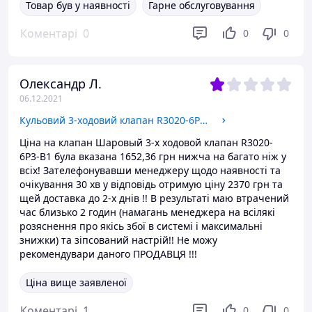
Товар був у наявності
Гарне обслуговування
Коментарі
0
0
0
Олександр Л.
06.12.2021
Кульовий 3-ходовий клапан R3020-6P3-B1
Ціна на клапан Шаровый 3-х ходовой клапан R3020-
6P3-B1 була вказана 1652,36 грн нижча на багато ніж у
всіх! Зателефонувавши менеджеру щодо наявності та
очікування 30 хв у відповідь отримую ціну 2370 грн та
щей доставка до 2-х днів !! В результаті маю втрачений
час близько 2 годин (намагань менеджера на всілякі
розяснення про якісь збої в системі і максимальні
знижки) та зіпсований настрій!! Не можу
рекомендувари даного ПРОДАВЦЯ !!!
Ціна вище заявленої
Коментарі
1
0
0