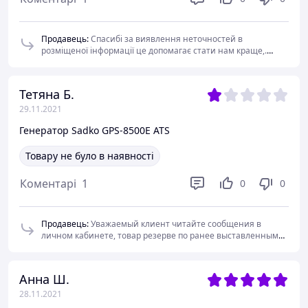
Продавець
:
Спасибі за виявлення неточностей в
розміщеної інформації це допомагає стати нам краще,.
дійсно вартість товару не була своєчасно оновлена,. але не
зовсім зрозуміло навіщо після озвучування вам актуальної
ціни на товар і термінах 1-2 дня його доставки, а такжи
Тетяна Б.
повідомивши що ціна на товар на сайті буде змінена
29.11.2021
оформляти замовлення за ціною яка не актуальна. і
сответственно не буде відвантажений.? при пропозиції
Генератор Sadko GPS-8500E ATS
додаткової можливої знижки для вирішенні ситуації по суті
з боку клієнта були спроби моніпуляціі із залишенням
Товару не було в наявності
негативного відгуку якщо товар не буде проданий за не
актуальною ціною..
Коментарі
1
0
0
Продавець
:
Уважаемый клиент читайте сообщения в
личном кабинете, товар резерве по ранее выставленным
счетам , статус в наличии находиться до момента
подтверждения резерва.
Анна Ш.
28.11.2021