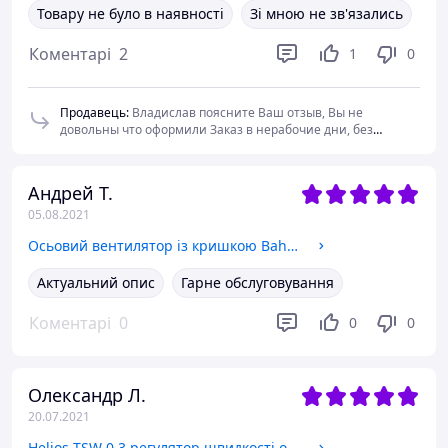
Товару не було в наявності
Зі мною не зв'язались
Коментарі
2
1
0
Продавець
:
Владислав поясните Ваш отзыв, Вы не
довольны что оформили Заказ в нерабочие дни, без
подтверждающих звонков с Вашей стороны и он был
обработан в первый рабочий день? или Вы недовольны тем
что Вам перед продажной подготовкой проверили товар и
Андрей Т.
не отправили по причине брака ? или возможно Вы
05.08.2021
недовольны что не смотрели в личном кабинете
сообщения о своем Заказе ? Пишите на товар который в
Осьовий вентилятор із кришкою Bahcivan BK 200
наличии , что его нет, ? . Конечно с Вами связались после
отзыва чтобы понять его причину и сообщить что Вся
Актуальний опис
Гарне обслуговування
информация о Заказе в Вашем личном кабинете. Кроме
того Вы не оплачивали товар , и не запрашивали даже счёт
на него , но несмотря на это Ваш заказ начали
Коментарі
0
0
0
обрабатывать.
Олександр Л.
20.07.2021
Helios TSW 0,3 регулятор швидкості обертання для вентиляторів