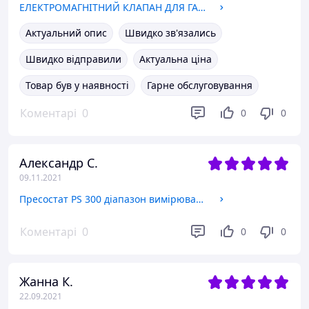
ЕЛЕКТРОМАГНІТНИЙ КЛАПАН ДЛЯ ГАЗОВОГО КЛАПАНА ГАЗОВИЙ HONEYWELL NEV V547
Актуальний опис
Швидко зв'язались
Швидко відправили
Актуальна ціна
Товар був у наявності
Гарне обслуговування
Коментарі
0
0
0
Александр С.
09.11.2021
Пресостат PS 300 діапазон вимірювання 30-300 Па, AC 250 В, гістерезис 20 Па, IP54 + монтажний комплект
Коментарі
0
0
0
Жанна К.
22.09.2021