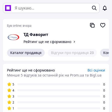
Був online:
вчора
ТД Фаворит
Рейтинг ще не сформовано
Каталог продавця
Відгуки про продавця
23
Конт
Рейтинг ще не сформовано
Всі оцінки
Менше 5 відгуків за останній рік
на Prom.ua та Bigl.ua
5
0
4
0
3
0
2
0
1
0