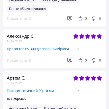
Гарне обслуговування
Коментарі
0
0
0
Александр С.
16.02.2022
Пресостат PS 300 діапазон вимірювання 30-300 Па, AC 250 В, гістерезис 20 Па, IP54 + монтажний комплект
Коментарі
0
0
0
Артем С.
03.02.2022
Трос синтетичний PP, 10 мм
все хорошо
Актуальний опис
Швидко зв'язались