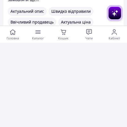
Актуальний опис
Швидко відправили
Ввічливий продавець
Актуальна ціна
Товар був у наявності
Гарне обслуговування
Головна
Каталог
Кошик
Чати
Кабінет
Коментарі
0
0
0
Олександр Л.
14.07.2026
Паста Амосова, 1000 мл
Арахісова паста, 500 мл
Паста Фірмова, 500 мл
Гарне обслуговування
Коментарі
0
0
0