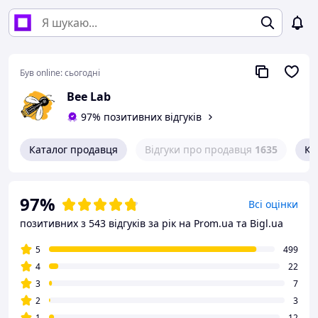
Був online:
сьогодні
Bee Lab
97% позитивних відгуків
Каталог продавця
Відгуки про продавця
1635
Ко
97%
Всі оцінки
позитивних з 543 відгуків за рік
на Prom.ua та Bigl.ua
5
499
4
22
3
7
2
3
1
12